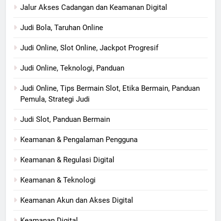
Jalur Akses Cadangan dan Keamanan Digital
Judi Bola, Taruhan Online
Judi Online, Slot Online, Jackpot Progresif
Judi Online, Teknologi, Panduan
Judi Online, Tips Bermain Slot, Etika Bermain, Panduan
Pemula, Strategi Judi
Judi Slot, Panduan Bermain
Keamanan & Pengalaman Pengguna
Keamanan & Regulasi Digital
Keamanan & Teknologi
Keamanan Akun dan Akses Digital
Keamanan Digital