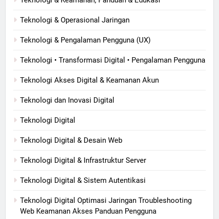
Teknologi & Operasional Jaringan
Teknologi & Pengalaman Pengguna (UX)
Teknologi • Transformasi Digital • Pengalaman Pengguna
Teknologi Akses Digital & Keamanan Akun
Teknologi dan Inovasi Digital
Teknologi Digital
Teknologi Digital & Desain Web
Teknologi Digital & Infrastruktur Server
Teknologi Digital & Sistem Autentikasi
Teknologi Digital Optimasi Jaringan Troubleshooting
Web Keamanan Akses Panduan Pengguna