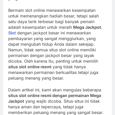
Bermain slot online menawarkan kesempatan
untuk memenangkan hadiah besar, tetapi salah
satu daya tarik terbesar bagi banyak pemain
adalah kesempatan untuk meraih
Mega Jackpot
.
Slot
dengan jackpot besar ini menawarkan
pembayaran yang sangat menggiurkan, yang
dapat mengubah hidup Anda dalam sekejap.
Namun, tidak semua situs slot online memiliki
permainan dengan jackpot besar yang layak
dicoba. Oleh karena itu, penting untuk memilih
situs slot online resmi
yang tidak hanya
menawarkan permainan berkualitas tetapi juga
peluang menang yang besar.
Dalam artikel ini, kami akan mengulas beberapa
situs slot online resmi dengan permainan Mega
Jackpot
yang wajib dicoba. Situs-situs ini tidak
hanya aman dan tepercaya, tetapi juga
memberikan peluang menang yang sangat besar.