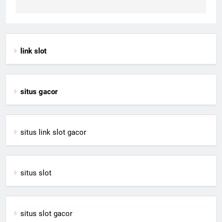
link slot
situs gacor
situs link slot gacor
situs slot
situs slot gacor