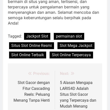
bermain di situs yang aman, terlisensi, dan
terpercaya untuk pengalaman bermain yang
menyenangkan dan aman. Selamat mencoba dan
semoga keberuntungan selalu berpihak pada
Anda!
Tagged:
Jackpot Slot
permainan slot
Situs Slot Online Resmi
Slot Mega Jackpot
Slot Online Terbaik
Slot Online Terpercaya
Previous:
Next:
Post
navigation
Slot Gacor dengan
5 Alasan Mengapa
Fitur Cascading
LARIS4D Adalah
Reels: Peluang
Situs Slot Gacor
Menang Tanpa Henti
yang Terpercaya dan
Mudah Menang