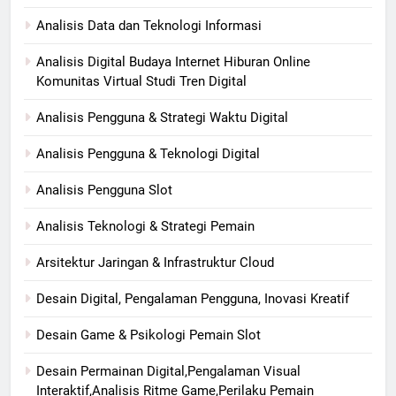
Analisis Data dan Teknologi Informasi
Analisis Digital Budaya Internet Hiburan Online
Komunitas Virtual Studi Tren Digital
Analisis Pengguna & Strategi Waktu Digital
Analisis Pengguna & Teknologi Digital
Analisis Pengguna Slot
Analisis Teknologi & Strategi Pemain
Arsitektur Jaringan & Infrastruktur Cloud
Desain Digital, Pengalaman Pengguna, Inovasi Kreatif
Desain Game & Psikologi Pemain Slot
Desain Permainan Digital,Pengalaman Visual
Interaktif,Analisis Ritme Game,Perilaku Pemain