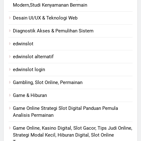
Modern,Studi Kenyamanan Bermain
Desain UI/UX & Teknologi Web
Diagnostik Akses & Pemulihan Sistem
edwinslot
edwinslot alternatif
edwinslot login
Gambling, Slot Online, Permainan
Game & Hiburan
Game Online Strategi Slot Digital Panduan Pemula
Analisis Permainan
Game Online, Kasino Digital, Slot Gacor, Tips Judi Online,
Strategi Modal Kecil, Hiburan Digital, Slot Online