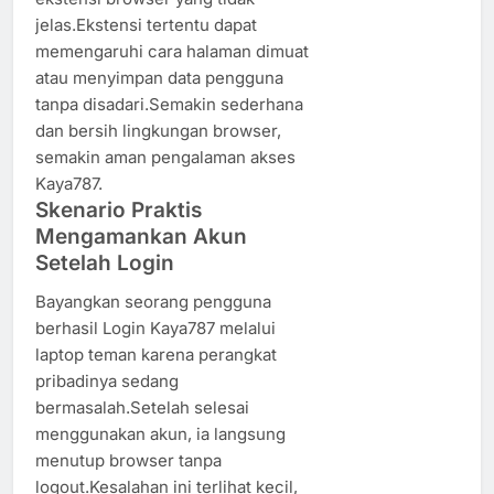
jelas.Ekstensi tertentu dapat
memengaruhi cara halaman dimuat
atau menyimpan data pengguna
tanpa disadari.Semakin sederhana
dan bersih lingkungan browser,
semakin aman pengalaman akses
Kaya787.
Skenario Praktis
Mengamankan Akun
Setelah Login
Bayangkan seorang pengguna
berhasil Login Kaya787 melalui
laptop teman karena perangkat
pribadinya sedang
bermasalah.Setelah selesai
menggunakan akun, ia langsung
menutup browser tanpa
logout.Kesalahan ini terlihat kecil,