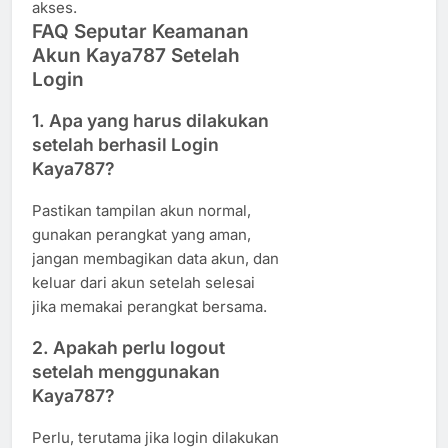
akses.
FAQ Seputar Keamanan
Akun Kaya787 Setelah
Login
1. Apa yang harus dilakukan
setelah berhasil Login
Kaya787?
Pastikan tampilan akun normal,
gunakan perangkat yang aman,
jangan membagikan data akun, dan
keluar dari akun setelah selesai
jika memakai perangkat bersama.
2. Apakah perlu logout
setelah menggunakan
Kaya787?
Perlu, terutama jika login dilakukan