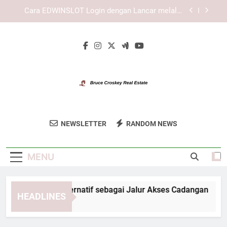
Skip
Login Edwinslot Terbaru dengan Akses yang
to
Lebih Nyaman dan Aman
content
Cara Mengakses Login Lebah4D Saat Koneksi
Lemot dengan Aman dan Efisien
TIARA4D Link Alternatif sebagai Jalur Akses
Cadangan
Cara EDWINSLOT Login dengan Lancar melalui
Perangkat Mobile dan Desktop
Login Edwinslot Terbaru dengan Akses yang
Lebih Nyaman dan Aman
Bruce Croskey
Temukan Properti Impian Anda Dengan
Cara Mengakses Login Lebah4D Saat Koneksi
NEWSLETTER
RANDOM NEWS
Real Estate
Lemot dengan Aman dan Efisien
Bruce Croskey Real Estate.
MENU
ARA4D Link Alternatif sebagai Jalur Akses Cadangan
Ca
HEADLINES
Weeks Ago
1 