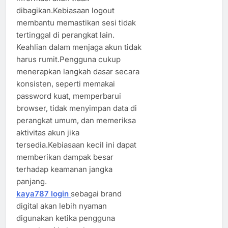
dibagikan.Kebiasaan logout
membantu memastikan sesi tidak
tertinggal di perangkat lain.
Keahlian dalam menjaga akun tidak
harus rumit.Pengguna cukup
menerapkan langkah dasar secara
konsisten, seperti memakai
password kuat, memperbarui
browser, tidak menyimpan data di
perangkat umum, dan memeriksa
aktivitas akun jika
tersedia.Kebiasaan kecil ini dapat
memberikan dampak besar
terhadap keamanan jangka
panjang.
kaya787 login
sebagai brand
digital akan lebih nyaman
digunakan ketika pengguna