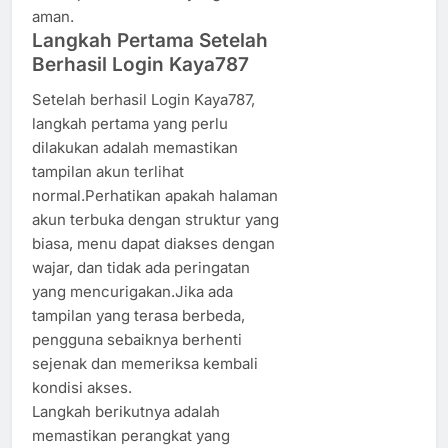
aman.
Langkah Pertama Setelah
Berhasil Login Kaya787
Setelah berhasil Login Kaya787,
langkah pertama yang perlu
dilakukan adalah memastikan
tampilan akun terlihat
normal.Perhatikan apakah halaman
akun terbuka dengan struktur yang
biasa, menu dapat diakses dengan
wajar, dan tidak ada peringatan
yang mencurigakan.Jika ada
tampilan yang terasa berbeda,
pengguna sebaiknya berhenti
sejenak dan memeriksa kembali
kondisi akses.
Langkah berikutnya adalah
memastikan perangkat yang