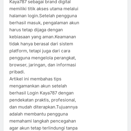
Kaya787 sebagai brand digital
memiliki titik akses utama melalui
halaman login.Setelah pengguna
berhasil masuk, pengalaman akun
harus tetap dijaga dengan
kebiasaan yang aman.Keamanan
tidak hanya berasal dari sistem
platform, tetapi juga dari cara
pengguna mengelola perangkat,
browser, jaringan, dan informasi
pribadi.
Artikel ini membahas tips
mengamankan akun setelah
berhasil Login Kaya787 dengan
pendekatan praktis, profesional,
dan mudah diterapkan.Tujuannya
adalah membantu pengguna
memahami langkah pencegahan
agar akun tetap terlindungi tanpa