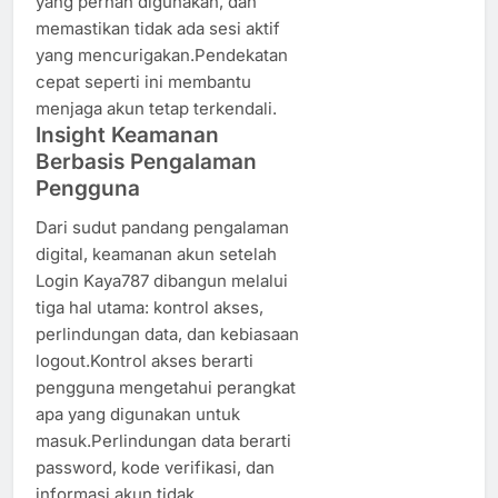
yang pernah digunakan, dan
memastikan tidak ada sesi aktif
yang mencurigakan.Pendekatan
cepat seperti ini membantu
menjaga akun tetap terkendali.
Insight Keamanan
Berbasis Pengalaman
Pengguna
Dari sudut pandang pengalaman
digital, keamanan akun setelah
Login Kaya787 dibangun melalui
tiga hal utama: kontrol akses,
perlindungan data, dan kebiasaan
logout.Kontrol akses berarti
pengguna mengetahui perangkat
apa yang digunakan untuk
masuk.Perlindungan data berarti
password, kode verifikasi, dan
informasi akun tidak