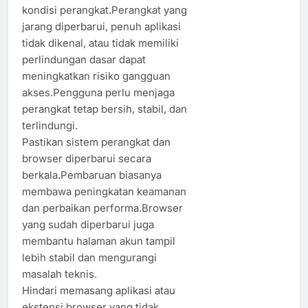
kondisi perangkat.Perangkat yang
jarang diperbarui, penuh aplikasi
tidak dikenal, atau tidak memiliki
perlindungan dasar dapat
meningkatkan risiko gangguan
akses.Pengguna perlu menjaga
perangkat tetap bersih, stabil, dan
terlindungi.
Pastikan sistem perangkat dan
browser diperbarui secara
berkala.Pembaruan biasanya
membawa peningkatan keamanan
dan perbaikan performa.Browser
yang sudah diperbarui juga
membantu halaman akun tampil
lebih stabil dan mengurangi
masalah teknis.
Hindari memasang aplikasi atau
ekstensi browser yang tidak