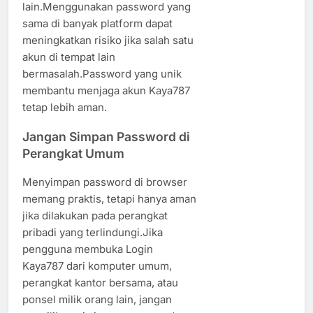
lain.Menggunakan password yang
sama di banyak platform dapat
meningkatkan risiko jika salah satu
akun di tempat lain
bermasalah.Password yang unik
membantu menjaga akun Kaya787
tetap lebih aman.
Jangan Simpan Password di
Perangkat Umum
Menyimpan password di browser
memang praktis, tetapi hanya aman
jika dilakukan pada perangkat
pribadi yang terlindungi.Jika
pengguna membuka Login
Kaya787 dari komputer umum,
perangkat kantor bersama, atau
ponsel milik orang lain, jangan