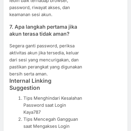
lebih baik terhadap browser,
password, riwayat akses, dan
keamanan sesi akun.
7. Apa langkah pertama jika
akun terasa tidak aman?
Segera ganti password, periksa
aktivitas akun jika tersedia, keluar
dari sesi yang mencurigakan, dan
pastikan perangkat yang digunakan
bersih serta aman.
Internal Linking
Suggestion
Tips Menghindari Kesalahan
Password saat Login
Kaya787
Tips Mencegah Gangguan
saat Mengakses Login