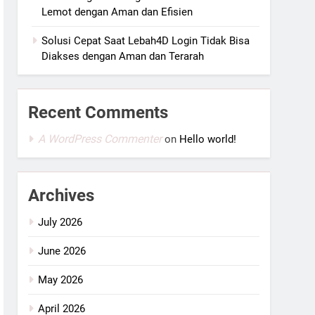
Lemot dengan Aman dan Efisien
Solusi Cepat Saat Lebah4D Login Tidak Bisa
Diakses dengan Aman dan Terarah
Recent Comments
A WordPress Commenter
on
Hello world!
Archives
July 2026
June 2026
May 2026
April 2026