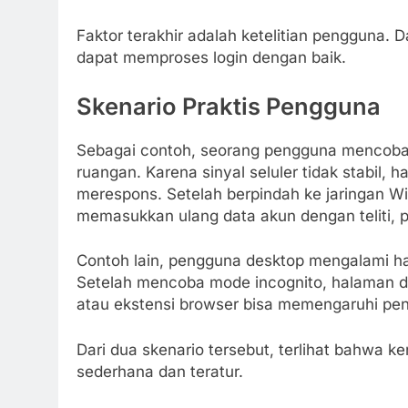
Faktor terakhir adalah ketelitian pengguna.
dapat memproses login dengan baik.
Skenario Praktis Pengguna
Sebagai contoh, seorang pengguna mencoba 
ruangan. Karena sinyal seluler tidak stabil,
merespons. Setelah berpindah ke jaringan W
memasukkan ulang data akun dengan teliti, pr
Contoh lain, pengguna desktop mengalami hal
Setelah mencoba mode incognito, halaman d
atau ekstensi browser bisa memengaruhi pen
Dari dua skenario tersebut, terlihat bahwa ke
sederhana dan teratur.