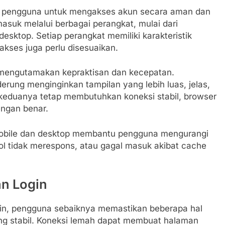
i pengguna untuk mengakses akun secara aman dan
asuk melalui berbagai perangkat, mulai dari
desktop. Setiap perangkat memiliki karakteristik
kses juga perlu disesuaikan.
 mengutamakan kepraktisan dan kecepatan.
rung menginginkan tampilan yang lebih luas, jelas,
keduanya tetap membutuhkan koneksi stabil, browser
engan benar.
obile dan desktop membantu pengguna mengurangi
ol tidak merespons, atau gagal masuk akibat cache
n Login
, pengguna sebaiknya memastikan beberapa hal
ang stabil. Koneksi lemah dapat membuat halaman