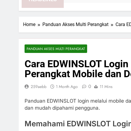
Home
Panduan Akses Multi Perangkat
Cara E
PANDUAN AKSES MULTI PERANGKAT
Cara EDWINSLOT Login 
Perangkat Mobile dan D
0
259aebb
1 Month Ago
11 Mins
Panduan EDWINSLOT login melalui mobile dan 
dan mudah dipahami pengguna.
Memahami EDWINSLOT Login 