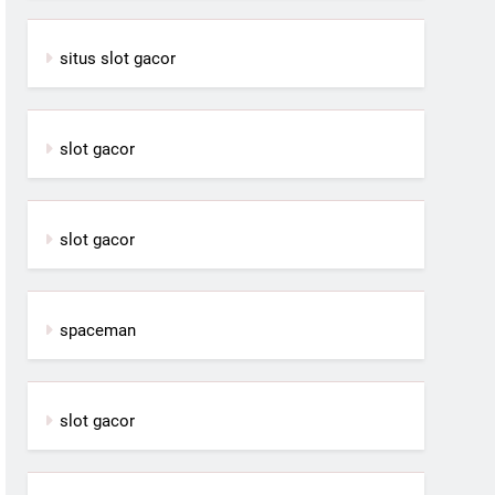
situs slot gacor
slot gacor
slot gacor
spaceman
slot gacor