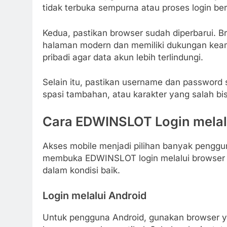
tidak terbuka sempurna atau proses login berh
Kedua, pastikan browser sudah diperbarui. 
halaman modern dan memiliki dukungan keam
pribadi agar data akun lebih terlindungi.
Selain itu, pastikan username dan password s
spasi tambahan, atau karakter yang salah bi
Cara EDWINSLOT Login melal
Akses mobile menjadi pilihan banyak penggun
membuka EDWINSLOT login melalui browser di
dalam kondisi baik.
Login melalui Android
Untuk pengguna Android, gunakan browser y