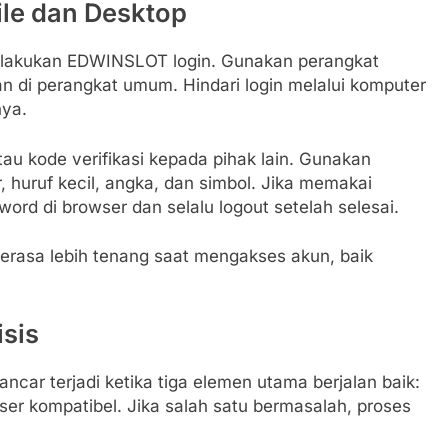
le dan Desktop
elakukan EDWINSLOT login. Gunakan perangkat
an di perangkat umum. Hindari login melalui komputer
nya.
 kode verifikasi kepada pihak lain. Gunakan
 huruf kecil, angka, dan simbol. Jika memakai
rd di browser dan selalu logout setelah selesai.
asa lebih tenang saat mengakses akun, baik
sis
ncar terjadi ketika tiga elemen utama berjalan baik:
wser kompatibel. Jika salah satu bermasalah, proses