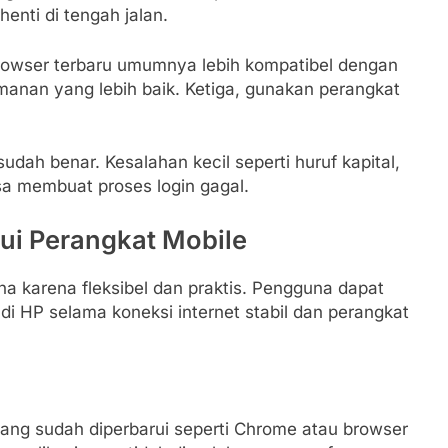
enti di tengah jalan.
Browser terbaru umumnya lebih kompatibel dengan
anan yang lebih baik. Ketiga, gunakan perangkat
udah benar. Kesalahan kecil seperti huruf kapital,
sa membuat proses login gagal.
ui Perangkat Mobile
a karena fleksibel dan praktis. Pengguna dapat
 HP selama koneksi internet stabil dan perangkat
ang sudah diperbarui seperti Chrome atau browser