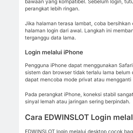
bawaan yang kompatibel. Sebelum login, tutu
perangkat lebih ringan.
Jika halaman terasa lambat, coba bersihkan 
halaman login dari awal. Langkah ini memba
terganggu data lama.
Login melalui iPhone
Pengguna iPhone dapat menggunakan Safari a
sistem dan browser tidak terlalu lama belum
dapat mencoba mode privat atau mengganti k
Pada perangkat iPhone, koneksi stabil sangat
sinyal lemah atau jaringan sering berpindah.
Cara EDWINSLOT Login melal
EDWINSLOT login melalui desktop cocok bagi