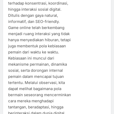
terhadap konsentrasi, koordinasi,
hingga interaksi sosial digital.
Ditulis dengan gaya natural,
informatif, dan SEO-friendly.
Game online telah berkembang
menjadi ruang interaksi yang tidak
hanya menyediakan hiburan, tetapi
juga membentuk pola kebiasaan
pemain dari waktu ke waktu.
Kebiasaan ini muncul dari
mekanisme permainan, dinamika
sosial, serta dorongan internal
pemain dalam mencapai tujuan
tertentu. Melalui observasi, kita
dapat melihat bagaimana pola
bermain seseorang mencerminkan
cara mereka menghadapi
tantangan, beradaptasi, hingga
berinteraksi dalam dunia digital.