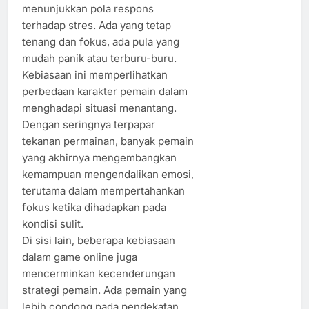
menunjukkan pola respons
terhadap stres. Ada yang tetap
tenang dan fokus, ada pula yang
mudah panik atau terburu-buru.
Kebiasaan ini memperlihatkan
perbedaan karakter pemain dalam
menghadapi situasi menantang.
Dengan seringnya terpapar
tekanan permainan, banyak pemain
yang akhirnya mengembangkan
kemampuan mengendalikan emosi,
terutama dalam mempertahankan
fokus ketika dihadapkan pada
kondisi sulit.
Di sisi lain, beberapa kebiasaan
dalam game online juga
mencerminkan kecenderungan
strategi pemain. Ada pemain yang
lebih condong pada pendekatan