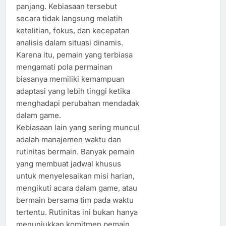
panjang. Kebiasaan tersebut
secara tidak langsung melatih
ketelitian, fokus, dan kecepatan
analisis dalam situasi dinamis.
Karena itu, pemain yang terbiasa
mengamati pola permainan
biasanya memiliki kemampuan
adaptasi yang lebih tinggi ketika
menghadapi perubahan mendadak
dalam game.
Kebiasaan lain yang sering muncul
adalah manajemen waktu dan
rutinitas bermain. Banyak pemain
yang membuat jadwal khusus
untuk menyelesaikan misi harian,
mengikuti acara dalam game, atau
bermain bersama tim pada waktu
tertentu. Rutinitas ini bukan hanya
menunjukkan komitmen pemain