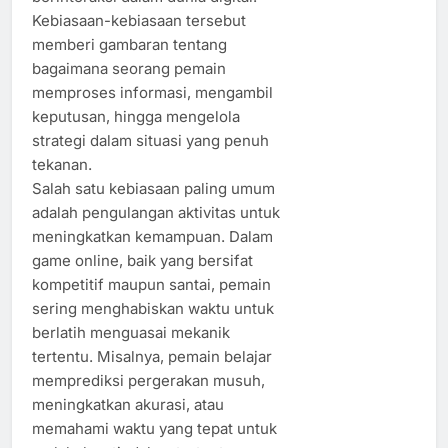
Kebiasaan-kebiasaan tersebut
memberi gambaran tentang
bagaimana seorang pemain
memproses informasi, mengambil
keputusan, hingga mengelola
strategi dalam situasi yang penuh
tekanan.
Salah satu kebiasaan paling umum
adalah pengulangan aktivitas untuk
meningkatkan kemampuan. Dalam
game online, baik yang bersifat
kompetitif maupun santai, pemain
sering menghabiskan waktu untuk
berlatih menguasai mekanik
tertentu. Misalnya, pemain belajar
memprediksi pergerakan musuh,
meningkatkan akurasi, atau
memahami waktu yang tepat untuk