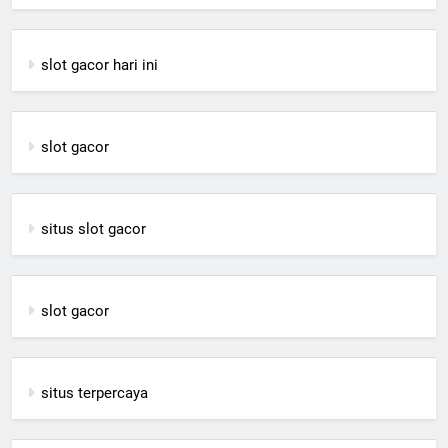
slot gacor hari ini
slot gacor
situs slot gacor
slot gacor
situs terpercaya