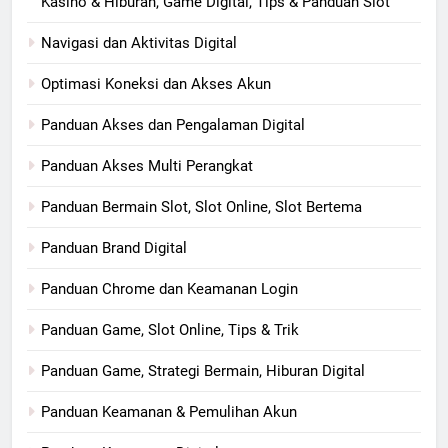
Kasino & Hiburan, Game Digital, Tips & Panduan Slot
Navigasi dan Aktivitas Digital
Optimasi Koneksi dan Akses Akun
Panduan Akses dan Pengalaman Digital
Panduan Akses Multi Perangkat
Panduan Bermain Slot, Slot Online, Slot Bertema
Panduan Brand Digital
Panduan Chrome dan Keamanan Login
Panduan Game, Slot Online, Tips & Trik
Panduan Game, Strategi Bermain, Hiburan Digital
Panduan Keamanan & Pemulihan Akun