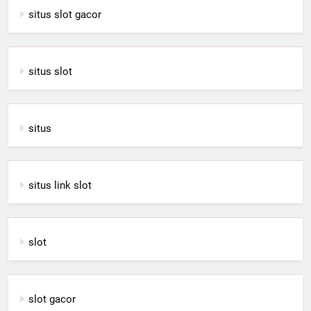
situs slot gacor
situs slot
situs
situs link slot
slot
slot gacor