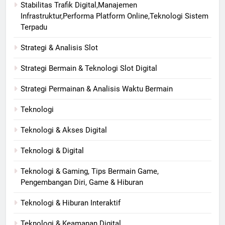
Stabilitas Trafik Digital,Manajemen
Infrastruktur,Performa Platform Online,Teknologi Sistem
Terpadu
Strategi & Analisis Slot
Strategi Bermain & Teknologi Slot Digital
Strategi Permainan & Analisis Waktu Bermain
Teknologi
Teknologi & Akses Digital
Teknologi & Digital
Teknologi & Gaming, Tips Bermain Game,
Pengembangan Diri, Game & Hiburan
Teknologi & Hiburan Interaktif
Teknologi & Keamanan Digital