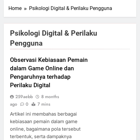
Home
Psikologi Digital & Perilaku Pengguna
Psikologi Digital & Perilaku
Pengguna
Observasi Kebiasaan Pemain
dalam Game Online dan
Pengaruhnya terhadap
Perilaku Digital
259aebb
8 months
ago
0
7 mins
Artikel ini membahas berbagai
kebiasaan pemain dalam game
online, bagaimana pola tersebut
terbentuk, serta dampaknya