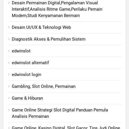
Desain Permainan Digital,Pengalaman Visual
Interaktif,Analisis Ritme Game,Perilaku Pemain
Modern,Studi Kenyamanan Bermain
Desain UI/UX & Teknologi Web
Diagnostik Akses & Pemulihan Sistem
edwinslot
edwinslot alternatif
edwinslot login
Gambling, Slot Online, Permainan
Game & Hiburan
Game Online Strategi Slot Digital Panduan Pemula
Analisis Permainan
Game Online, Kasino Digital, Slot Gacor, Tips Judi Online,