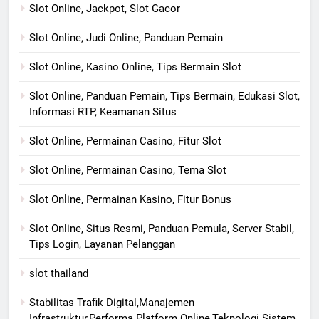
Slot Online, Jackpot, Slot Gacor
Slot Online, Judi Online, Panduan Pemain
Slot Online, Kasino Online, Tips Bermain Slot
Slot Online, Panduan Pemain, Tips Bermain, Edukasi Slot,
Informasi RTP, Keamanan Situs
Slot Online, Permainan Casino, Fitur Slot
Slot Online, Permainan Casino, Tema Slot
Slot Online, Permainan Kasino, Fitur Bonus
Slot Online, Situs Resmi, Panduan Pemula, Server Stabil,
Tips Login, Layanan Pelanggan
slot thailand
Stabilitas Trafik Digital,Manajemen
Infrastruktur,Performa Platform Online,Teknologi Sistem