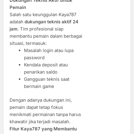
Dukungan Teknis Aktif untuk
Pemain
Salah satu keunggulan Kaya787
adalah
dukungan teknis aktif 24
jam
. Tim profesional siap
membantu pemain dalam berbagai
situasi, termasuk:
Masalah login atau lupa
password
Kendala deposit atau
penarikan saldo
Gangguan teknis saat
bermain game
Dengan adanya dukungan ini,
pemain dapat tetap fokus
menikmati permainan tanpa harus
khawatir jika terjadi masalah.
Fitur Kaya787 yang Membantu