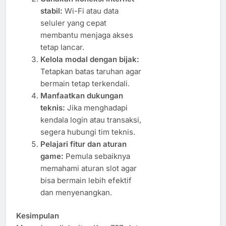
stabil:
Wi-Fi atau data
seluler yang cepat
membantu menjaga akses
tetap lancar.
Kelola modal dengan bijak:
Tetapkan batas taruhan agar
bermain tetap terkendali.
Manfaatkan dukungan
teknis:
Jika menghadapi
kendala login atau transaksi,
segera hubungi tim teknis.
Pelajari fitur dan aturan
game:
Pemula sebaiknya
memahami aturan slot agar
bisa bermain lebih efektif
dan menyenangkan.
Kesimpulan