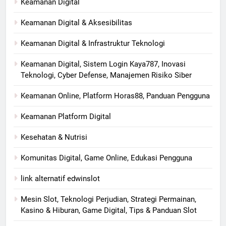
Keamanan Digital
Keamanan Digital & Aksesibilitas
Keamanan Digital & Infrastruktur Teknologi
Keamanan Digital, Sistem Login Kaya787, Inovasi
Teknologi, Cyber Defense, Manajemen Risiko Siber
Keamanan Online, Platform Horas88, Panduan Pengguna
Keamanan Platform Digital
Kesehatan & Nutrisi
Komunitas Digital, Game Online, Edukasi Pengguna
link alternatif edwinslot
Mesin Slot, Teknologi Perjudian, Strategi Permainan,
Kasino & Hiburan, Game Digital, Tips & Panduan Slot