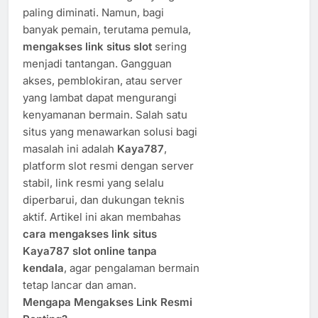
paling diminati. Namun, bagi
banyak pemain, terutama pemula,
mengakses link situs slot
sering
menjadi tantangan. Gangguan
akses, pemblokiran, atau server
yang lambat dapat mengurangi
kenyamanan bermain. Salah satu
situs yang menawarkan solusi bagi
masalah ini adalah
Kaya787
,
platform slot resmi dengan server
stabil, link resmi yang selalu
diperbarui, dan dukungan teknis
aktif. Artikel ini akan membahas
cara mengakses link situs
Kaya787 slot online tanpa
kendala
, agar pengalaman bermain
tetap lancar dan aman.
Mengapa Mengakses Link Resmi