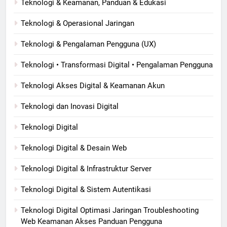
Teknologi & Keamanan, Panduan & Edukasi
Teknologi & Operasional Jaringan
Teknologi & Pengalaman Pengguna (UX)
Teknologi • Transformasi Digital • Pengalaman Pengguna
Teknologi Akses Digital & Keamanan Akun
Teknologi dan Inovasi Digital
Teknologi Digital
Teknologi Digital & Desain Web
Teknologi Digital & Infrastruktur Server
Teknologi Digital & Sistem Autentikasi
Teknologi Digital Optimasi Jaringan Troubleshooting
Web Keamanan Akses Panduan Pengguna