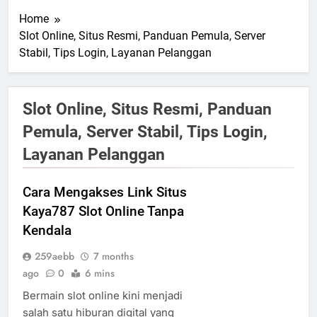
Home
Slot Online, Situs Resmi, Panduan Pemula, Server
Stabil, Tips Login, Layanan Pelanggan
Slot Online, Situs Resmi, Panduan
Pemula, Server Stabil, Tips Login,
Layanan Pelanggan
Cara Mengakses Link Situs
Kaya787 Slot Online Tanpa
Kendala
259aebb
7 months
ago
0
6 mins
Bermain slot online kini menjadi
salah satu hiburan digital yang