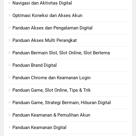
Navigasi dan Aktivitas Digital
Optimasi Koneksi dan Akses Akun
Panduan Akses dan Pengalaman Digital
Panduan Akses Multi Perangkat
Panduan Bermain Slot, Slot Online, Slot Bertema
Panduan Brand Digital
Panduan Chrome dan Keamanan Login
Panduan Game, Slot Online, Tips & Trik
Panduan Game, Strategi Bermain, Hiburan Digital
Panduan Keamanan & Pemulihan Akun
Panduan Keamanan Digital