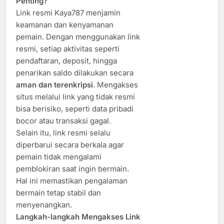
Penting?
Link resmi Kaya787 menjamin
keamanan dan kenyamanan
pemain. Dengan menggunakan link
resmi, setiap aktivitas seperti
pendaftaran, deposit, hingga
penarikan saldo dilakukan secara
aman dan terenkripsi
. Mengakses
situs melalui link yang tidak resmi
bisa berisiko, seperti data pribadi
bocor atau transaksi gagal.
Selain itu, link resmi selalu
diperbarui secara berkala agar
pemain tidak mengalami
pemblokiran saat ingin bermain.
Hal ini memastikan pengalaman
bermain tetap stabil dan
menyenangkan.
Langkah-langkah Mengakses Link