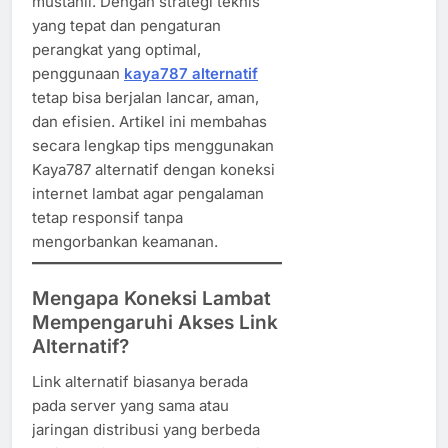
mustahil. Dengan strategi teknis
yang tepat dan pengaturan
perangkat yang optimal,
penggunaan
kaya787 alternatif
tetap bisa berjalan lancar, aman,
dan efisien. Artikel ini membahas
secara lengkap tips menggunakan
Kaya787 alternatif dengan koneksi
internet lambat agar pengalaman
tetap responsif tanpa
mengorbankan keamanan.
Mengapa Koneksi Lambat
Mempengaruhi Akses Link
Alternatif?
Link alternatif biasanya berada
pada server yang sama atau
jaringan distribusi yang berbeda