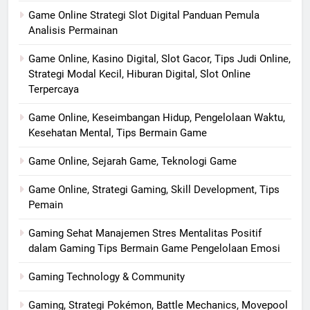
Game Online Strategi Slot Digital Panduan Pemula
Analisis Permainan
Game Online, Kasino Digital, Slot Gacor, Tips Judi Online,
Strategi Modal Kecil, Hiburan Digital, Slot Online
Terpercaya
Game Online, Keseimbangan Hidup, Pengelolaan Waktu,
Kesehatan Mental, Tips Bermain Game
Game Online, Sejarah Game, Teknologi Game
Game Online, Strategi Gaming, Skill Development, Tips
Pemain
Gaming Sehat Manajemen Stres Mentalitas Positif
dalam Gaming Tips Bermain Game Pengelolaan Emosi
Gaming Technology & Community
Gaming, Strategi Pokémon, Battle Mechanics, Movepool