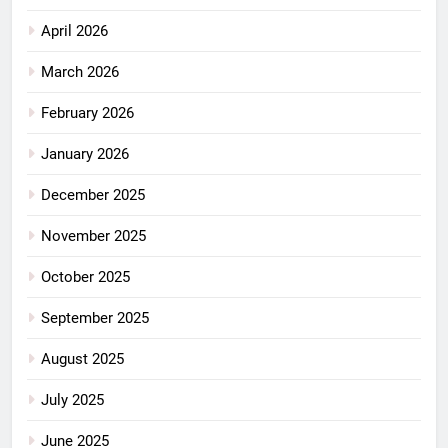
April 2026
March 2026
February 2026
January 2026
December 2025
November 2025
October 2025
September 2025
August 2025
July 2025
June 2025