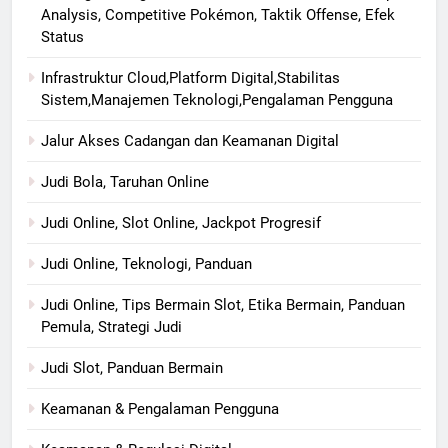
Analysis, Competitive Pokémon, Taktik Offense, Efek
Status
Infrastruktur Cloud,Platform Digital,Stabilitas
Sistem,Manajemen Teknologi,Pengalaman Pengguna
Jalur Akses Cadangan dan Keamanan Digital
Judi Bola, Taruhan Online
Judi Online, Slot Online, Jackpot Progresif
Judi Online, Teknologi, Panduan
Judi Online, Tips Bermain Slot, Etika Bermain, Panduan
Pemula, Strategi Judi
Judi Slot, Panduan Bermain
Keamanan & Pengalaman Pengguna