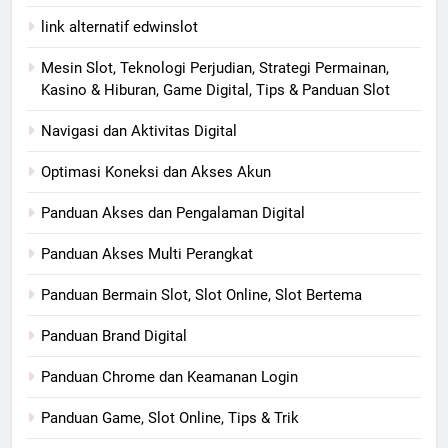
link alternatif edwinslot
Mesin Slot, Teknologi Perjudian, Strategi Permainan,
Kasino & Hiburan, Game Digital, Tips & Panduan Slot
Navigasi dan Aktivitas Digital
Optimasi Koneksi dan Akses Akun
Panduan Akses dan Pengalaman Digital
Panduan Akses Multi Perangkat
Panduan Bermain Slot, Slot Online, Slot Bertema
Panduan Brand Digital
Panduan Chrome dan Keamanan Login
Panduan Game, Slot Online, Tips & Trik