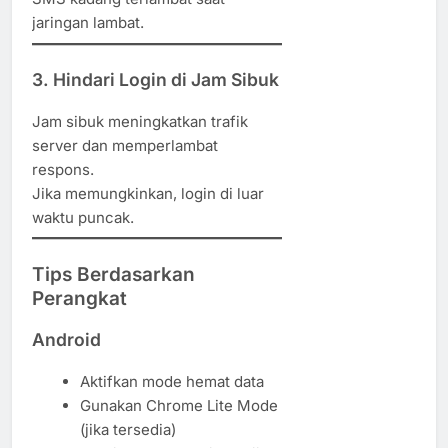
jaringan lambat.
3. Hindari Login di Jam Sibuk
Jam sibuk meningkatkan trafik
server dan memperlambat
respons.
Jika memungkinkan, login di luar
waktu puncak.
Tips Berdasarkan
Perangkat
Android
Aktifkan mode hemat data
Gunakan Chrome Lite Mode
(jika tersedia)