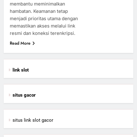
membantu meminimalkan
hambatan. Keamanan tetap
menjadi prioritas utama dengan
memastikan akses melalui link
resmi dan koneksi terenkripsi.
Read More
link slot
situs gacor
situs link slot gacor