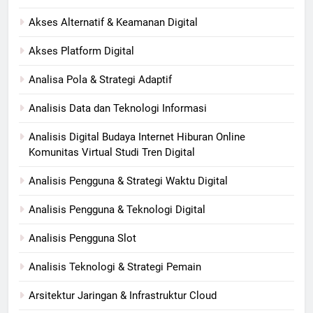
Akses Alternatif & Keamanan Digital
Akses Platform Digital
Analisa Pola & Strategi Adaptif
Analisis Data dan Teknologi Informasi
Analisis Digital Budaya Internet Hiburan Online
Komunitas Virtual Studi Tren Digital
Analisis Pengguna & Strategi Waktu Digital
Analisis Pengguna & Teknologi Digital
Analisis Pengguna Slot
Analisis Teknologi & Strategi Pemain
Arsitektur Jaringan & Infrastruktur Cloud