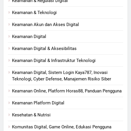
Keamanan & Regulasi Digital
Keamanan & Teknologi
Keamanan Akun dan Akses Digital
Keamanan Digital
Keamanan Digital & Aksesibilitas
Keamanan Digital & Infrastruktur Teknologi
Keamanan Digital, Sistem Login Kaya787, Inovasi
Teknologi, Cyber Defense, Manajemen Risiko Siber
Keamanan Online, Platform Horas88, Panduan Pengguna
Keamanan Platform Digital
Kesehatan & Nutrisi
Komunitas Digital, Game Online, Edukasi Pengguna