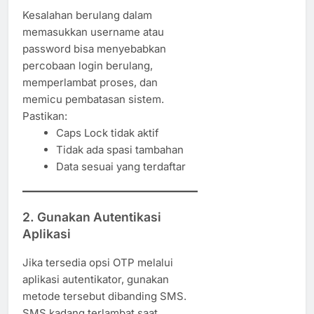
Kesalahan berulang dalam
memasukkan username atau
password bisa menyebabkan
percobaan login berulang,
memperlambat proses, dan
memicu pembatasan sistem.
Pastikan:
Caps Lock tidak aktif
Tidak ada spasi tambahan
Data sesuai yang terdaftar
2. Gunakan Autentikasi
Aplikasi
Jika tersedia opsi OTP melalui
aplikasi autentikator, gunakan
metode tersebut dibanding SMS.
SMS kadang terlambat saat