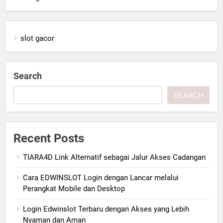
slot gacor
Search
SEARCH
Recent Posts
TIARA4D Link Alternatif sebagai Jalur Akses Cadangan
Cara EDWINSLOT Login dengan Lancar melalui
Perangkat Mobile dan Desktop
Login Edwinslot Terbaru dengan Akses yang Lebih
Nyaman dan Aman