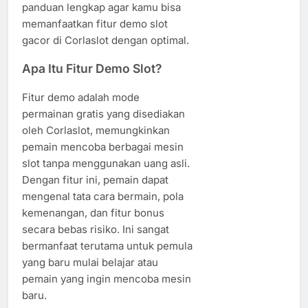
panduan lengkap agar kamu bisa
memanfaatkan fitur demo slot
gacor di Corlaslot dengan optimal.
Apa Itu Fitur Demo Slot?
Fitur demo adalah mode
permainan gratis yang disediakan
oleh Corlaslot, memungkinkan
pemain mencoba berbagai mesin
slot tanpa menggunakan uang asli.
Dengan fitur ini, pemain dapat
mengenal tata cara bermain, pola
kemenangan, dan fitur bonus
secara bebas risiko. Ini sangat
bermanfaat terutama untuk pemula
yang baru mulai belajar atau
pemain yang ingin mencoba mesin
baru.