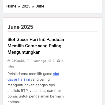
Home
2025
June
June 2025
Slot Gacor Hari Ini: Panduan
Memilih Game yang Paling
Menguntungkan
259aebb
1 year ago
0
4
mins
Pelajari cara memilih game
slot
gacor hari ini
yang paling
menguntungkan dengan tips
analisis RTP, volatilitas, dan fitur
bonus untuk pengalaman bermain
optimal.