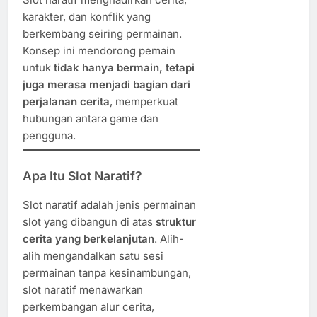
karakter, dan konflik yang
berkembang seiring permainan.
Konsep ini mendorong pemain
untuk
tidak hanya bermain, tetapi
juga merasa menjadi bagian dari
perjalanan cerita
, memperkuat
hubungan antara game dan
pengguna.
Apa Itu Slot Naratif?
Slot naratif adalah jenis permainan
slot yang dibangun di atas
struktur
cerita yang berkelanjutan
. Alih-
alih mengandalkan satu sesi
permainan tanpa kesinambungan,
slot naratif menawarkan
perkembangan alur cerita,