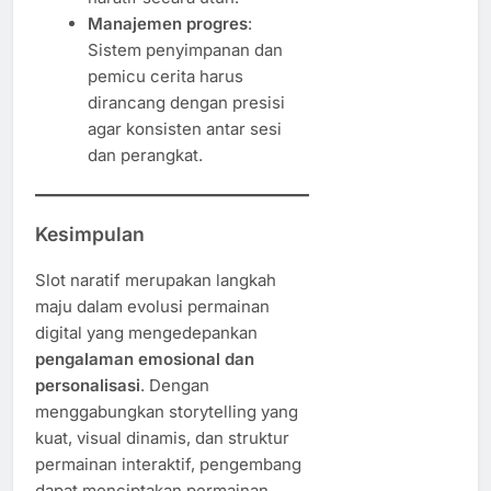
Manajemen progres
:
Sistem penyimpanan dan
pemicu cerita harus
dirancang dengan presisi
agar konsisten antar sesi
dan perangkat.
Kesimpulan
Slot naratif merupakan langkah
maju dalam evolusi permainan
digital yang mengedepankan
pengalaman emosional dan
personalisasi
. Dengan
menggabungkan storytelling yang
kuat, visual dinamis, dan struktur
permainan interaktif, pengembang
dapat menciptakan permainan