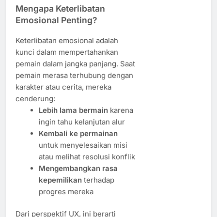
Mengapa Keterlibatan
Emosional Penting?
Keterlibatan emosional adalah
kunci dalam mempertahankan
pemain dalam jangka panjang. Saat
pemain merasa terhubung dengan
karakter atau cerita, mereka
cenderung:
Lebih lama bermain
karena
ingin tahu kelanjutan alur
Kembali ke permainan
untuk menyelesaikan misi
atau melihat resolusi konflik
Mengembangkan rasa
kepemilikan
terhadap
progres mereka
Dari perspektif UX, ini berarti