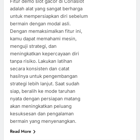
Fitur demo slot gacor di Corlaslot
adalah alat yang sangat berharga
untuk mempersiapkan diri sebelum
bermain dengan modal asli.
Dengan memaksimalkan fitur ini,
kamu dapat memahami mesin,
menguji strategi, dan
meningkatkan kepercayaan diri
tanpa risiko. Lakukan latihan
secara konsisten dan catat
hasilnya untuk pengembangan
strategi lebih lanjut. Saat sudah
siap, beralih ke mode taruhan
nyata dengan persiapan matang
akan meningkatkan peluang
kesuksesan dan pengalaman
bermain yang menyenangkan.
Read More