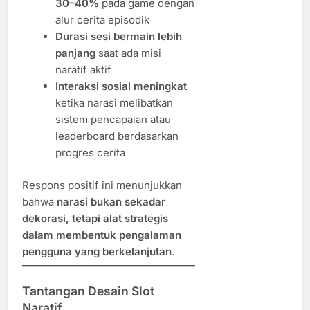
30–40%
pada game dengan
alur cerita episodik
Durasi sesi bermain lebih
panjang
saat ada misi
naratif aktif
Interaksi sosial meningkat
ketika narasi melibatkan
sistem pencapaian atau
leaderboard berdasarkan
progres cerita
Respons positif ini menunjukkan
bahwa
narasi bukan sekadar
dekorasi, tetapi alat strategis
dalam membentuk pengalaman
pengguna yang berkelanjutan
.
Tantangan Desain Slot
Naratif