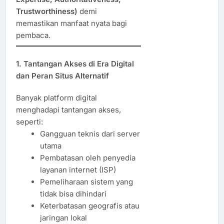
Trustworthiness)
demi
memastikan manfaat nyata bagi
pembaca.
1. Tantangan Akses di Era Digital
dan Peran Situs Alternatif
Banyak platform digital
menghadapi tantangan akses,
seperti:
Gangguan teknis dari server
utama
Pembatasan oleh penyedia
layanan internet (ISP)
Pemeliharaan sistem yang
tidak bisa dihindari
Keterbatasan geografis atau
jaringan lokal