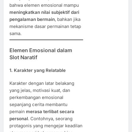
bahwa elemen emosional mampu
meningkatkan nilai subjektif dari
pengalaman bermain
, bahkan jika
mekanisme dasar permainan tetap
sama.
Elemen Emosional dalam
Slot Naratif
1.
Karakter yang Relatable
Karakter dengan latar belakang
yang jelas, motivasi kuat, dan
perkembangan emosional
sepanjang cerita membantu
pemain
merasa terlibat secara
personal
. Contohnya, seorang
protagonis yang mengejar keadilan