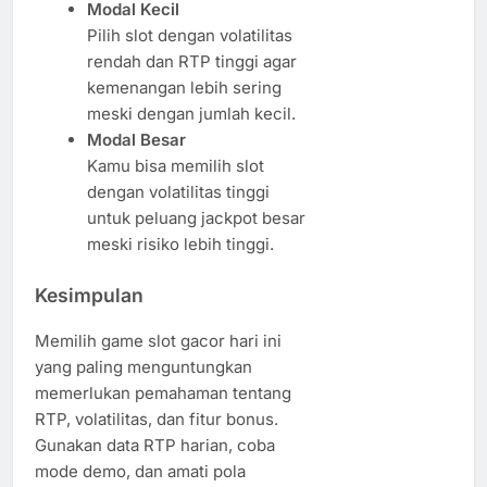
Modal Kecil
Pilih slot dengan volatilitas
rendah dan RTP tinggi agar
kemenangan lebih sering
meski dengan jumlah kecil.
Modal Besar
Kamu bisa memilih slot
dengan volatilitas tinggi
untuk peluang jackpot besar
meski risiko lebih tinggi.
Kesimpulan
Memilih game slot gacor hari ini
yang paling menguntungkan
memerlukan pemahaman tentang
RTP, volatilitas, dan fitur bonus.
Gunakan data RTP harian, coba
mode demo, dan amati pola