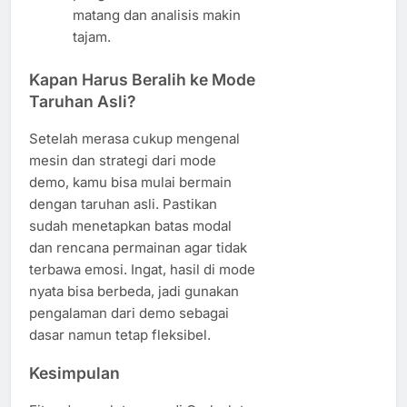
matang dan analisis makin
tajam.
Kapan Harus Beralih ke Mode
Taruhan Asli?
Setelah merasa cukup mengenal
mesin dan strategi dari mode
demo, kamu bisa mulai bermain
dengan taruhan asli. Pastikan
sudah menetapkan batas modal
dan rencana permainan agar tidak
terbawa emosi. Ingat, hasil di mode
nyata bisa berbeda, jadi gunakan
pengalaman dari demo sebagai
dasar namun tetap fleksibel.
Kesimpulan