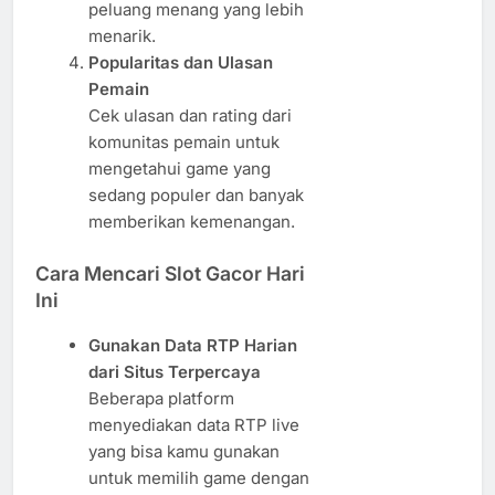
peluang menang yang lebih
menarik.
Popularitas dan Ulasan
Pemain
Cek ulasan dan rating dari
komunitas pemain untuk
mengetahui game yang
sedang populer dan banyak
memberikan kemenangan.
Cara Mencari Slot Gacor Hari
Ini
Gunakan Data RTP Harian
dari Situs Terpercaya
Beberapa platform
menyediakan data RTP live
yang bisa kamu gunakan
untuk memilih game dengan