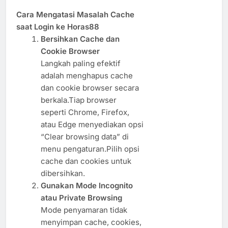
Cara Mengatasi Masalah Cache
saat Login ke Horas88
Bersihkan Cache dan
Cookie Browser
Langkah paling efektif
adalah menghapus cache
dan cookie browser secara
berkala.Tiap browser
seperti Chrome, Firefox,
atau Edge menyediakan opsi
“Clear browsing data” di
menu pengaturan.Pilih opsi
cache dan cookies untuk
dibersihkan.
Gunakan Mode Incognito
atau Private Browsing
Mode penyamaran tidak
menyimpan cache, cookies,