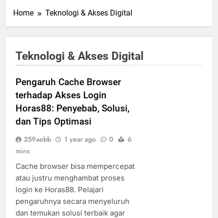
Home
Teknologi & Akses Digital
Teknologi & Akses Digital
Pengaruh Cache Browser
terhadap Akses Login
Horas88: Penyebab, Solusi,
dan Tips Optimasi
259aebb
1 year ago
0
6
mins
Cache browser bisa mempercepat
atau justru menghambat proses
login ke Horas88. Pelajari
pengaruhnya secara menyeluruh
dan temukan solusi terbaik agar