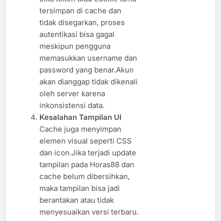
tersimpan di cache dan
tidak disegarkan, proses
autentikasi bisa gagal
meskipun pengguna
memasukkan username dan
password yang benar.Akun
akan dianggap tidak dikenali
oleh server karena
inkonsistensi data.
Kesalahan Tampilan UI
Cache juga menyimpan
elemen visual seperti CSS
dan icon.Jika terjadi update
tampilan pada Horas88 dan
cache belum dibersihkan,
maka tampilan bisa jadi
berantakan atau tidak
menyesuaikan versi terbaru.