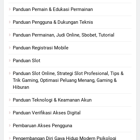
Panduan Pemain & Edukasi Permainan
Panduan Pengguna & Dukungan Teknis
Panduan Permainan, Judi Online, Sbobet, Tutorial
Panduan Registrasi Mobile
Panduan Slot
Panduan Slot Online, Strategi Slot Profesional, Tips &
Trik Gaming, Optimasi Peluang Menang, Gaming &
Hiburan
Panduan Teknologi & Keamanan Akun
Panduan Verifikasi Akses Digital
Pembaruan Akses Pengguna
Pengembangan Diri Gaya Hidup Modern Psikologi