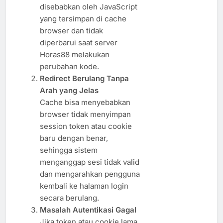
disebabkan oleh JavaScript
yang tersimpan di cache
browser dan tidak
diperbarui saat server
Horas88 melakukan
perubahan kode.
Redirect Berulang Tanpa
Arah yang Jelas
Cache bisa menyebabkan
browser tidak menyimpan
session token atau cookie
baru dengan benar,
sehingga sistem
menganggap sesi tidak valid
dan mengarahkan pengguna
kembali ke halaman login
secara berulang.
Masalah Autentikasi Gagal
Jika token atau cookie lama