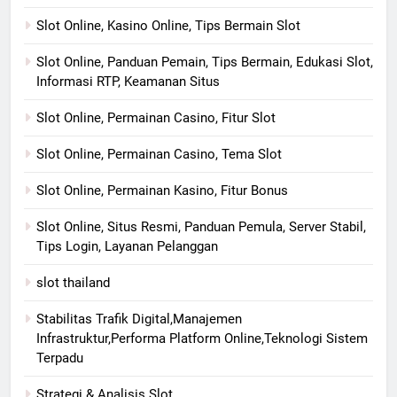
Slot Online, Kasino Online, Tips Bermain Slot
Slot Online, Panduan Pemain, Tips Bermain, Edukasi Slot,
Informasi RTP, Keamanan Situs
Slot Online, Permainan Casino, Fitur Slot
Slot Online, Permainan Casino, Tema Slot
Slot Online, Permainan Kasino, Fitur Bonus
Slot Online, Situs Resmi, Panduan Pemula, Server Stabil,
Tips Login, Layanan Pelanggan
slot thailand
Stabilitas Trafik Digital,Manajemen
Infrastruktur,Performa Platform Online,Teknologi Sistem
Terpadu
Strategi & Analisis Slot