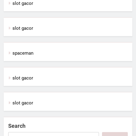
slot gacor
slot gacor
spaceman
slot gacor
slot gacor
Search