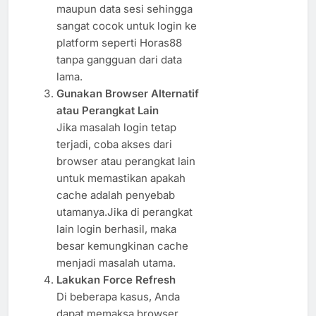
maupun data sesi sehingga
sangat cocok untuk login ke
platform seperti Horas88
tanpa gangguan dari data
lama.
Gunakan Browser Alternatif
atau Perangkat Lain
Jika masalah login tetap
terjadi, coba akses dari
browser atau perangkat lain
untuk memastikan apakah
cache adalah penyebab
utamanya.Jika di perangkat
lain login berhasil, maka
besar kemungkinan cache
menjadi masalah utama.
Lakukan Force Refresh
Di beberapa kasus, Anda
dapat memaksa browser