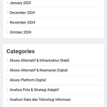
January 2025
December 2024
November 2024
October 2024
Categories
Akses Alternatif & Infrastruktur Stabil
Akses Alternatif & Keamanan Digital
Akses Platform Digital
Analisa Pola & Strategi Adaptif
Analisis Data dan Teknologi Informasi