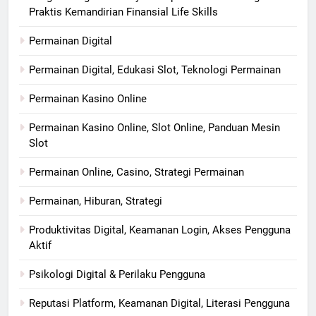
Praktis Kemandirian Finansial Life Skills
Permainan Digital
Permainan Digital, Edukasi Slot, Teknologi Permainan
Permainan Kasino Online
Permainan Kasino Online, Slot Online, Panduan Mesin
Slot
Permainan Online, Casino, Strategi Permainan
Permainan, Hiburan, Strategi
Produktivitas Digital, Keamanan Login, Akses Pengguna
Aktif
Psikologi Digital & Perilaku Pengguna
Reputasi Platform, Keamanan Digital, Literasi Pengguna