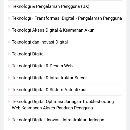
Teknologi & Pengalaman Pengguna (UX)
Teknologi • Transformasi Digital • Pengalaman Pengguna
Teknologi Akses Digital & Keamanan Akun
Teknologi dan Inovasi Digital
Teknologi Digital
Teknologi Digital & Desain Web
Teknologi Digital & Infrastruktur Server
Teknologi Digital & Sistem Autentikasi
Teknologi Digital Optimasi Jaringan Troubleshooting
Web Keamanan Akses Panduan Pengguna
Teknologi Digital, Inovasi, Infrastruktur Jaringan