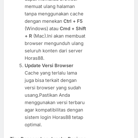
memuat ulang halaman
tanpa menggunakan cache
dengan menekan
Ctrl + F5
(Windows) atau
Cmd + Shift
+ R
(Mac).Ini akan membuat
browser mengunduh ulang
seluruh konten dari server
Horas88.
Update Versi Browser
Cache yang terlalu lama
juga bisa terkait dengan
versi browser yang sudah
usang.Pastikan Anda
menggunakan versi terbaru
agar kompatibilitas dengan
sistem login Horas88 tetap
optimal.