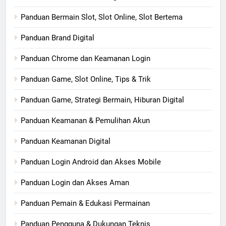
Panduan Bermain Slot, Slot Online, Slot Bertema
Panduan Brand Digital
Panduan Chrome dan Keamanan Login
Panduan Game, Slot Online, Tips & Trik
Panduan Game, Strategi Bermain, Hiburan Digital
Panduan Keamanan & Pemulihan Akun
Panduan Keamanan Digital
Panduan Login Android dan Akses Mobile
Panduan Login dan Akses Aman
Panduan Pemain & Edukasi Permainan
Panduan Pengguna & Dukungan Teknis