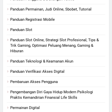
Panduan Permainan, Judi Online, Sbobet, Tutorial
Panduan Registrasi Mobile
Panduan Slot
Panduan Slot Online, Strategi Slot Profesional, Tips &
Trik Gaming, Optimasi Peluang Menang, Gaming &
Hiburan
Panduan Teknologi & Keamanan Akun
Panduan Verifikasi Akses Digital
Pembaruan Akses Pengguna
Pengembangan Diri Gaya Hidup Modern Psikologi
Praktis Kemandirian Finansial Life Skills
Permainan Digital