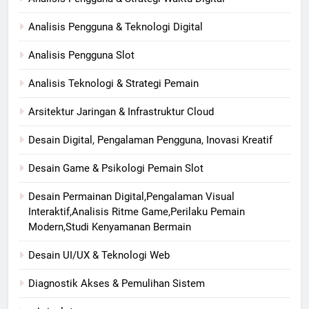
Analisis Pengguna & Teknologi Digital
Analisis Pengguna Slot
Analisis Teknologi & Strategi Pemain
Arsitektur Jaringan & Infrastruktur Cloud
Desain Digital, Pengalaman Pengguna, Inovasi Kreatif
Desain Game & Psikologi Pemain Slot
Desain Permainan Digital,Pengalaman Visual
Interaktif,Analisis Ritme Game,Perilaku Pemain
Modern,Studi Kenyamanan Bermain
Desain UI/UX & Teknologi Web
Diagnostik Akses & Pemulihan Sistem