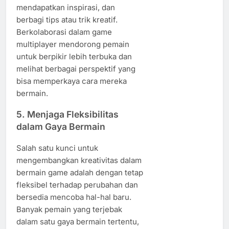
mendapatkan inspirasi, dan
berbagi tips atau trik kreatif.
Berkolaborasi dalam game
multiplayer mendorong pemain
untuk berpikir lebih terbuka dan
melihat berbagai perspektif yang
bisa memperkaya cara mereka
bermain.
5.
Menjaga Fleksibilitas
dalam Gaya Bermain
Salah satu kunci untuk
mengembangkan kreativitas dalam
bermain game adalah dengan tetap
fleksibel terhadap perubahan dan
bersedia mencoba hal-hal baru.
Banyak pemain yang terjebak
dalam satu gaya bermain tertentu,