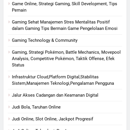
Game Online, Strategi Gaming, Skill Development, Tips
Pemain
Gaming Sehat Manajemen Stres Mentalitas Positif
dalam Gaming Tips Bermain Game Pengelolaan Emosi
Gaming Technology & Community
Gaming, Strategi Pokémon, Battle Mechanics, Movepool
Analysis, Competitive Pokémon, Taktik Offense, Efek
Status
Infrastruktur Cloud,Platform Digital,Stabilitas
Sistem,Manajemen Teknologi,Pengalaman Pengguna
Jalur Akses Cadangan dan Keamanan Digital
Judi Bola, Taruhan Online
Judi Online, Slot Online, Jackpot Progresif