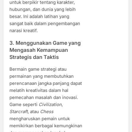
untuk berpikir tentang karakter,
hubungan, dan dunia yang lebih
besar. Ini adalah latihan yang
sangat baik dalam pengembangan
narasi kreatif.
3.
Menggunakan Game yang
Mengasah Kemampuan
Strategis dan Taktis
Bermain game strategi atau
permainan yang membutuhkan
perencanaan jangka panjang dapat
melatih kreativitas dalam hal
pemecahan masalah dan inovasi.
Game seperti
Civilization
,
Starcraft
, atau
Chess
mengharuskan pemain untuk
memikirkan berbagai kemungkinan