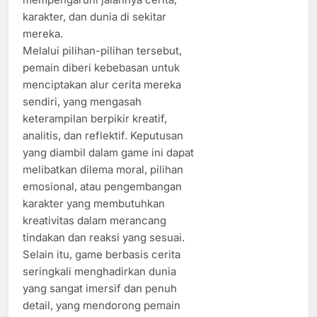
karakter, dan dunia di sekitar
mereka.
Melalui pilihan-pilihan tersebut,
pemain diberi kebebasan untuk
menciptakan alur cerita mereka
sendiri, yang mengasah
keterampilan berpikir kreatif,
analitis, dan reflektif. Keputusan
yang diambil dalam game ini dapat
melibatkan dilema moral, pilihan
emosional, atau pengembangan
karakter yang membutuhkan
kreativitas dalam merancang
tindakan dan reaksi yang sesuai.
Selain itu, game berbasis cerita
seringkali menghadirkan dunia
yang sangat imersif dan penuh
detail, yang mendorong pemain