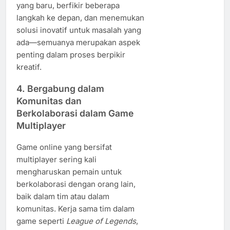
yang baru, berfikir beberapa
langkah ke depan, dan menemukan
solusi inovatif untuk masalah yang
ada—semuanya merupakan aspek
penting dalam proses berpikir
kreatif.
4.
Bergabung dalam
Komunitas dan
Berkolaborasi dalam Game
Multiplayer
Game online yang bersifat
multiplayer sering kali
mengharuskan pemain untuk
berkolaborasi dengan orang lain,
baik dalam tim atau dalam
komunitas. Kerja sama tim dalam
game seperti
League of Legends
,