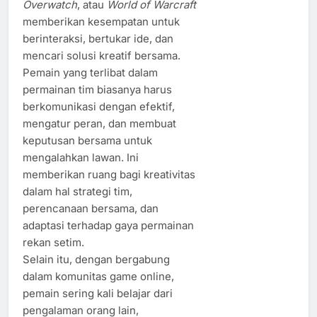
Overwatch
, atau
World of Warcraft
memberikan kesempatan untuk
berinteraksi, bertukar ide, dan
mencari solusi kreatif bersama.
Pemain yang terlibat dalam
permainan tim biasanya harus
berkomunikasi dengan efektif,
mengatur peran, dan membuat
keputusan bersama untuk
mengalahkan lawan. Ini
memberikan ruang bagi kreativitas
dalam hal strategi tim,
perencanaan bersama, dan
adaptasi terhadap gaya permainan
rekan setim.
Selain itu, dengan bergabung
dalam komunitas game online,
pemain sering kali belajar dari
pengalaman orang lain,