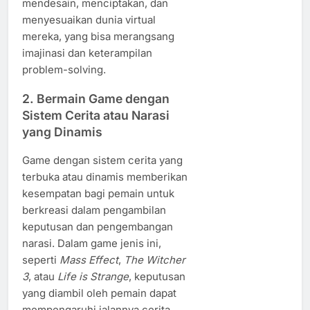
mendesain, menciptakan, dan
menyesuaikan dunia virtual
mereka, yang bisa merangsang
imajinasi dan keterampilan
problem-solving.
2.
Bermain Game dengan
Sistem Cerita atau Narasi
yang Dinamis
Game dengan sistem cerita yang
terbuka atau dinamis memberikan
kesempatan bagi pemain untuk
berkreasi dalam pengambilan
keputusan dan pengembangan
narasi. Dalam game jenis ini,
seperti
Mass Effect
,
The Witcher
3
, atau
Life is Strange
, keputusan
yang diambil oleh pemain dapat
mempengaruhi jalannya cerita,