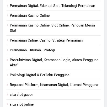
Permainan Digital, Edukasi Slot, Teknologi Permainan
Permainan Kasino Online
Permainan Kasino Online, Slot Online, Panduan Mesin
Slot
Permainan Online, Casino, Strategi Permainan
Permainan, Hiburan, Strategi
Produktivitas Digital, Keamanan Login, Akses Pengguna
Aktif
Psikologi Digital & Perilaku Pengguna
Reputasi Platform, Keamanan Digital, Literasi Pengguna
situ slot gacor
situ slot online