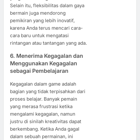
Selain itu, fleksibilitas dalam gaya
bermain juga mendorong
pemikiran yang lebih inovatif,
karena Anda terus mencari cara-
cara baru untuk mengatasi
rintangan atau tantangan yang ada.
6.
Menerima Kegagalan dan
Menggunakan Kegagalan
sebagai Pembelajaran
Kegagalan dalam game adalah
bagian yang tidak terpisahkan dari
proses belajar. Banyak pemain
yang merasa frustrasi ketika
mengalami kegagalan, namun
justru di sinilah kreativitas dapat
berkembang. Ketika Anda gagal
dalam sebuah permainan, ini