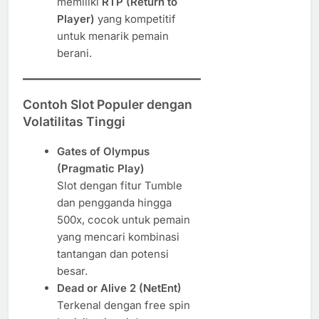
memiliki
RTP (Return to
Player)
yang kompetitif
untuk menarik pemain
berani.
Contoh Slot Populer dengan
Volatilitas Tinggi
Gates of Olympus
(Pragmatic Play)
Slot dengan fitur Tumble
dan pengganda hingga
500x, cocok untuk pemain
yang mencari kombinasi
tantangan dan potensi
besar.
Dead or Alive 2 (NetEnt)
Terkenal dengan free spin