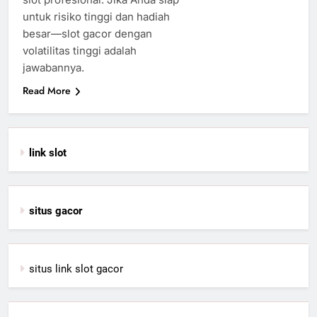
untuk risiko tinggi dan hadiah
besar—slot gacor dengan
volatilitas tinggi adalah
jawabannya.
Read More
link slot
situs gacor
situs link slot gacor