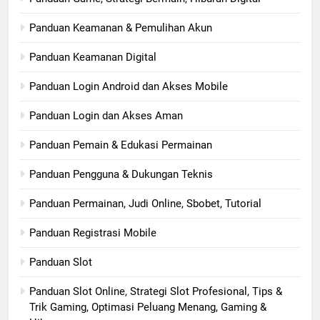
Panduan Keamanan & Pemulihan Akun
Panduan Keamanan Digital
Panduan Login Android dan Akses Mobile
Panduan Login dan Akses Aman
Panduan Pemain & Edukasi Permainan
Panduan Pengguna & Dukungan Teknis
Panduan Permainan, Judi Online, Sbobet, Tutorial
Panduan Registrasi Mobile
Panduan Slot
Panduan Slot Online, Strategi Slot Profesional, Tips &
Trik Gaming, Optimasi Peluang Menang, Gaming &