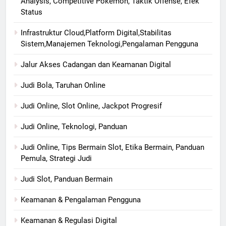
Analysis, Competitive Pokémon, Taktik Offense, Efek
Status
Infrastruktur Cloud,Platform Digital,Stabilitas
Sistem,Manajemen Teknologi,Pengalaman Pengguna
Jalur Akses Cadangan dan Keamanan Digital
Judi Bola, Taruhan Online
Judi Online, Slot Online, Jackpot Progresif
Judi Online, Teknologi, Panduan
Judi Online, Tips Bermain Slot, Etika Bermain, Panduan
Pemula, Strategi Judi
Judi Slot, Panduan Bermain
Keamanan & Pengalaman Pengguna
Keamanan & Regulasi Digital