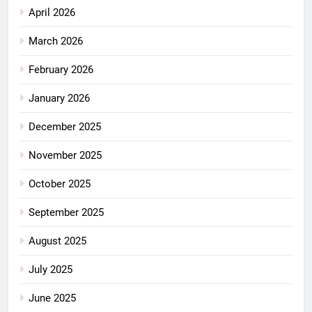
April 2026
March 2026
February 2026
January 2026
December 2025
November 2025
October 2025
September 2025
August 2025
July 2025
June 2025