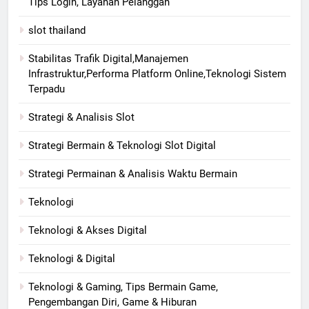
Tips Login, Layanan Pelanggan
slot thailand
Stabilitas Trafik Digital,Manajemen
Infrastruktur,Performa Platform Online,Teknologi Sistem
Terpadu
Strategi & Analisis Slot
Strategi Bermain & Teknologi Slot Digital
Strategi Permainan & Analisis Waktu Bermain
Teknologi
Teknologi & Akses Digital
Teknologi & Digital
Teknologi & Gaming, Tips Bermain Game,
Pengembangan Diri, Game & Hiburan