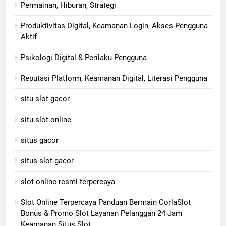
Permainan, Hiburan, Strategi
Produktivitas Digital, Keamanan Login, Akses Pengguna
Aktif
Psikologi Digital & Perilaku Pengguna
Reputasi Platform, Keamanan Digital, Literasi Pengguna
situ slot gacor
situ slot online
situs gacor
situs slot gacor
slot online resmi terpercaya
Slot Online Terpercaya Panduan Bermain CorlaSlot
Bonus & Promo Slot Layanan Pelanggan 24 Jam
Keamanan Situs Slot