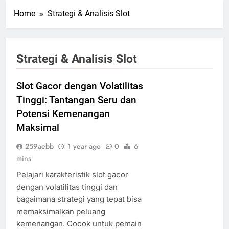
Home
Strategi & Analisis Slot
Strategi & Analisis Slot
Slot Gacor dengan Volatilitas
Tinggi: Tantangan Seru dan
Potensi Kemenangan
Maksimal
259aebb
1 year ago
0
6
mins
Pelajari karakteristik slot gacor
dengan volatilitas tinggi dan
bagaimana strategi yang tepat bisa
memaksimalkan peluang
kemenangan. Cocok untuk pemain