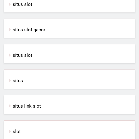
situs slot
situs slot gacor
situs slot
situs
situs link slot
slot