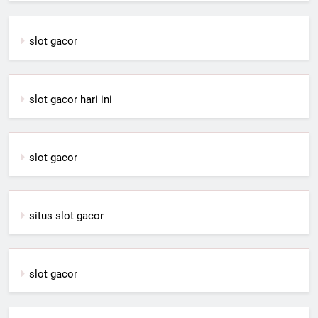
slot gacor
slot gacor hari ini
slot gacor
situs slot gacor
slot gacor