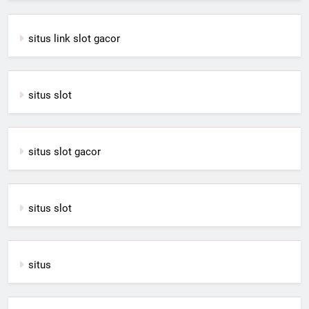
situs link slot gacor
situs slot
situs slot gacor
situs slot
situs