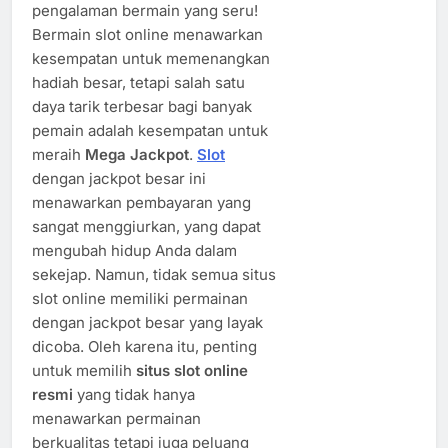
pengalaman bermain yang seru!
Bermain slot online menawarkan
kesempatan untuk memenangkan
hadiah besar, tetapi salah satu
daya tarik terbesar bagi banyak
pemain adalah kesempatan untuk
meraih
Mega Jackpot
.
Slot
dengan jackpot besar ini
menawarkan pembayaran yang
sangat menggiurkan, yang dapat
mengubah hidup Anda dalam
sekejap. Namun, tidak semua situs
slot online memiliki permainan
dengan jackpot besar yang layak
dicoba. Oleh karena itu, penting
untuk memilih
situs slot online
resmi
yang tidak hanya
menawarkan permainan
berkualitas tetapi juga peluang