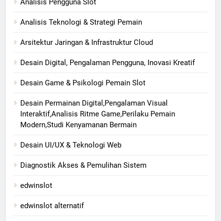
Analisis Pengguna Slot
Analisis Teknologi & Strategi Pemain
Arsitektur Jaringan & Infrastruktur Cloud
Desain Digital, Pengalaman Pengguna, Inovasi Kreatif
Desain Game & Psikologi Pemain Slot
Desain Permainan Digital,Pengalaman Visual
Interaktif,Analisis Ritme Game,Perilaku Pemain
Modern,Studi Kenyamanan Bermain
Desain UI/UX & Teknologi Web
Diagnostik Akses & Pemulihan Sistem
edwinslot
edwinslot alternatif