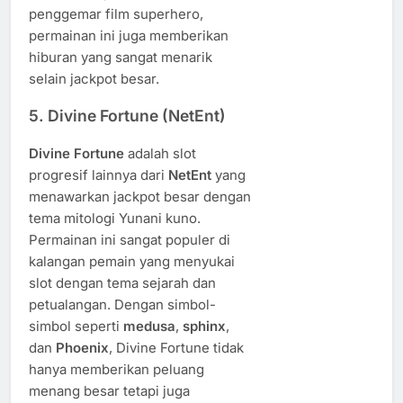
penggemar film superhero,
permainan ini juga memberikan
hiburan yang sangat menarik
selain jackpot besar.
5.
Divine Fortune (NetEnt)
Divine Fortune
adalah slot
progresif lainnya dari
NetEnt
yang
menawarkan jackpot besar dengan
tema mitologi Yunani kuno.
Permainan ini sangat populer di
kalangan pemain yang menyukai
slot dengan tema sejarah dan
petualangan. Dengan simbol-
simbol seperti
medusa
,
sphinx
,
dan
Phoenix
, Divine Fortune tidak
hanya memberikan peluang
menang besar tetapi juga