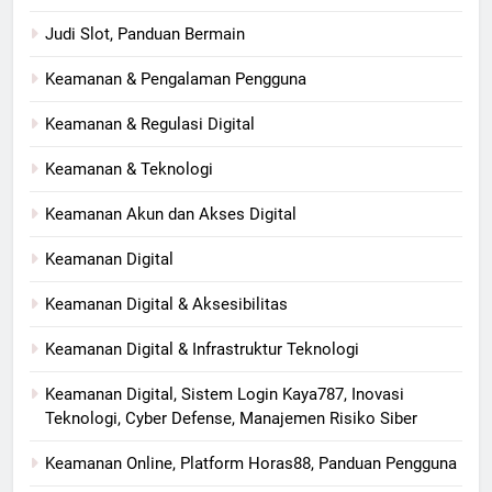
Judi Slot, Panduan Bermain
Keamanan & Pengalaman Pengguna
Keamanan & Regulasi Digital
Keamanan & Teknologi
Keamanan Akun dan Akses Digital
Keamanan Digital
Keamanan Digital & Aksesibilitas
Keamanan Digital & Infrastruktur Teknologi
Keamanan Digital, Sistem Login Kaya787, Inovasi
Teknologi, Cyber Defense, Manajemen Risiko Siber
Keamanan Online, Platform Horas88, Panduan Pengguna