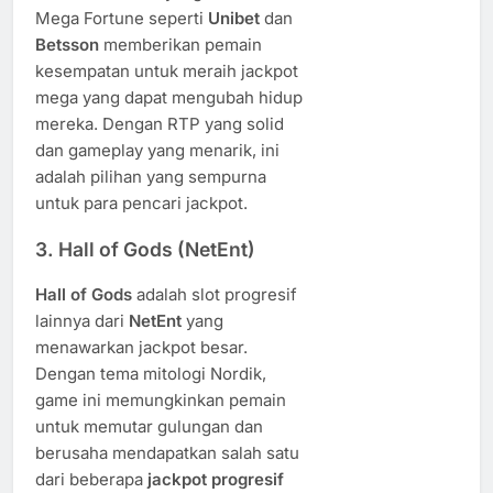
Mega Fortune seperti
Unibet
dan
Betsson
memberikan pemain
kesempatan untuk meraih jackpot
mega yang dapat mengubah hidup
mereka. Dengan RTP yang solid
dan gameplay yang menarik, ini
adalah pilihan yang sempurna
untuk para pencari jackpot.
3.
Hall of Gods (NetEnt)
Hall of Gods
adalah slot progresif
lainnya dari
NetEnt
yang
menawarkan jackpot besar.
Dengan tema mitologi Nordik,
game ini memungkinkan pemain
untuk memutar gulungan dan
berusaha mendapatkan salah satu
dari beberapa
jackpot progresif