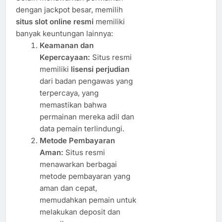
dengan jackpot besar, memilih
situs slot online resmi
memiliki
banyak keuntungan lainnya:
Keamanan dan
Kepercayaan:
Situs resmi
memiliki
lisensi perjudian
dari badan pengawas yang
terpercaya, yang
memastikan bahwa
permainan mereka adil dan
data pemain terlindungi.
Metode Pembayaran
Aman:
Situs resmi
menawarkan berbagai
metode pembayaran yang
aman dan cepat,
memudahkan pemain untuk
melakukan deposit dan