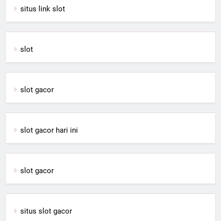
situs link slot
slot
slot gacor
slot gacor hari ini
slot gacor
situs slot gacor