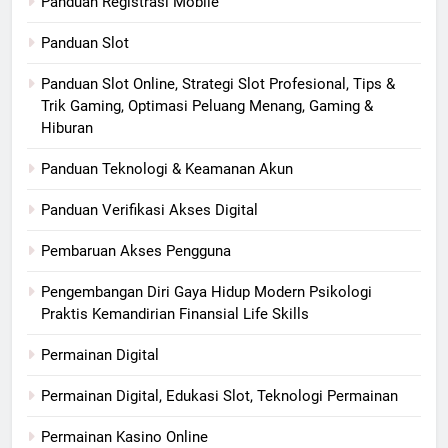
Panduan Registrasi Mobile
Panduan Slot
Panduan Slot Online, Strategi Slot Profesional, Tips &
Trik Gaming, Optimasi Peluang Menang, Gaming &
Hiburan
Panduan Teknologi & Keamanan Akun
Panduan Verifikasi Akses Digital
Pembaruan Akses Pengguna
Pengembangan Diri Gaya Hidup Modern Psikologi
Praktis Kemandirian Finansial Life Skills
Permainan Digital
Permainan Digital, Edukasi Slot, Teknologi Permainan
Permainan Kasino Online