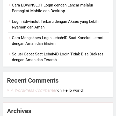
Cara EDWINSLOT Login dengan Lancar melalui
Perangkat Mobile dan Desktop
Login Edwinslot Terbaru dengan Akses yang Lebih
Nyaman dan Aman
Cara Mengakses Login Lebah4D Saat Koneksi Lemot
dengan Aman dan Efisien
Solusi Cepat Saat Lebah4D Login Tidak Bisa Diakses
dengan Aman dan Terarah
Recent Comments
A WordPress Commenter
on
Hello world!
Archives