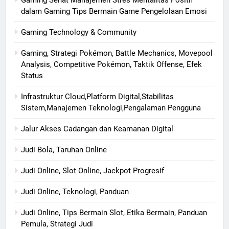
dalam Gaming Tips Bermain Game Pengelolaan Emosi
Gaming Technology & Community
Gaming, Strategi Pokémon, Battle Mechanics, Movepool
Analysis, Competitive Pokémon, Taktik Offense, Efek
Status
Infrastruktur Cloud,Platform Digital,Stabilitas
Sistem,Manajemen Teknologi,Pengalaman Pengguna
Jalur Akses Cadangan dan Keamanan Digital
Judi Bola, Taruhan Online
Judi Online, Slot Online, Jackpot Progresif
Judi Online, Teknologi, Panduan
Judi Online, Tips Bermain Slot, Etika Bermain, Panduan
Pemula, Strategi Judi