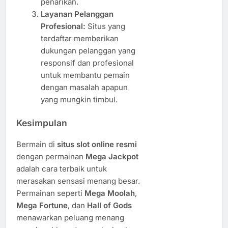
penarikan.
Layanan Pelanggan
Profesional:
Situs yang
terdaftar memberikan
dukungan pelanggan yang
responsif dan profesional
untuk membantu pemain
dengan masalah apapun
yang mungkin timbul.
Kesimpulan
Bermain di
situs slot online resmi
dengan permainan
Mega Jackpot
adalah cara terbaik untuk
merasakan sensasi menang besar.
Permainan seperti
Mega Moolah
,
Mega Fortune
, dan
Hall of Gods
menawarkan peluang menang