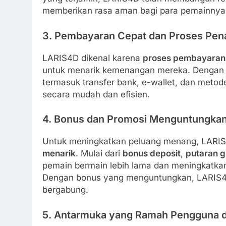
memberikan rasa aman bagi para pemainnya
3. Pembayaran Cepat dan Proses Pen
LARIS4D dikenal karena
proses pembayaran
untuk menarik kemenangan mereka. Dengan 
termasuk transfer bank, e-wallet, dan metod
secara mudah dan efisien.
4. Bonus dan Promosi Menguntungka
Untuk meningkatkan peluang menang, LARI
menarik
. Mulai dari
bonus deposit
,
putaran g
pemain bermain lebih lama dan meningkatkan
Dengan bonus yang menguntungkan, LARIS4D 
bergabung.
5. Antarmuka yang Ramah Pengguna d