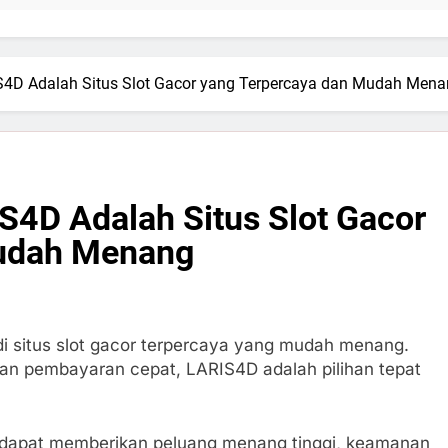
4D Adalah Situs Slot Gacor yang Terpercaya dan Mudah Men
4D Adalah Situs Slot Gacor
Mudah Menang
 situs slot gacor terpercaya yang mudah menang.
an pembayaran cepat, LARIS4D adalah pilihan tepat
ng dapat memberikan peluang menang tinggi, keamanan