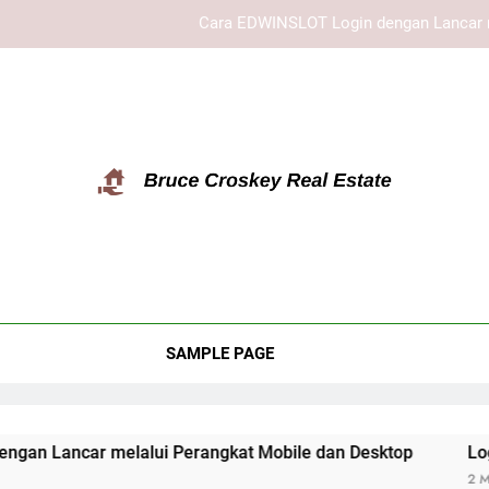
Cara EDWINSLOT Login dengan Lancar m
Login Edwinslot Terbaru deng
Cara Mengakses Login Lebah4D Saat Ko
TIARA4D Link Al
Cara EDWINSLOT Login dengan Lancar m
Login Edwinslot Terbaru deng
ce Croskey Real Estat
roperti Impian Anda Dengan Bruce Croskey Real Estate.
Cara Mengakses Login Lebah4D Saat Ko
SAMPLE PAGE
 melalui Perangkat Mobile dan Desktop
Login Edwinsl
2 Months Ago