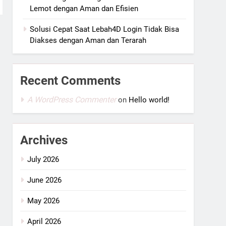
Lemot dengan Aman dan Efisien
Solusi Cepat Saat Lebah4D Login Tidak Bisa
Diakses dengan Aman dan Terarah
Recent Comments
A WordPress Commenter
on
Hello world!
Archives
July 2026
June 2026
May 2026
April 2026