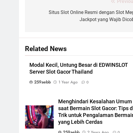
Previou
Post
navigation
Situs Slot Online Resmi dengan Slot Me
Jackpot yang Wajib Dico
Related News
Modal Kecil, Untung Besar di EDWINSLOT
Server Slot Gacor Thailand
259aebb
1 Year Ago
0
Menghindari Kesalahan Umum
saat Bermain Slot Gacor: Tips 
Trik untuk Pengalaman Bermai
yang Lebih Cerdas
259aebb
2 Years Ago
0