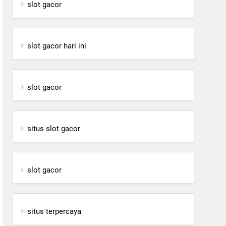
slot gacor
slot gacor hari ini
slot gacor
situs slot gacor
slot gacor
situs terpercaya