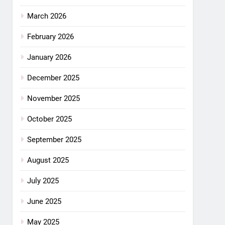
March 2026
February 2026
January 2026
December 2025
November 2025
October 2025
September 2025
August 2025
July 2025
June 2025
May 2025