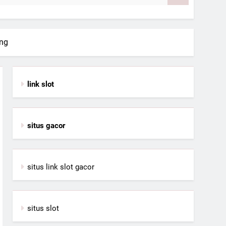
ang
link slot
situs gacor
situs link slot gacor
situs slot