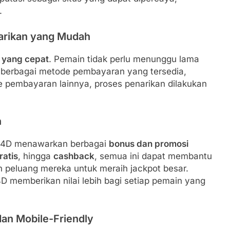
.
arikan yang Mudah
 yang cepat
. Pemain tidak perlu menunggu lama
berbagai metode pembayaran yang tersedia,
e pembayaran lainnya, proses penarikan dilakukan
n
S4D menawarkan berbagai
bonus dan promosi
ratis
, hingga
cashback
, semua ini dapat membantu
 peluang mereka untuk meraih jackpot besar.
memberikan nilai lebih bagi setiap pemain yang
an Mobile-Friendly