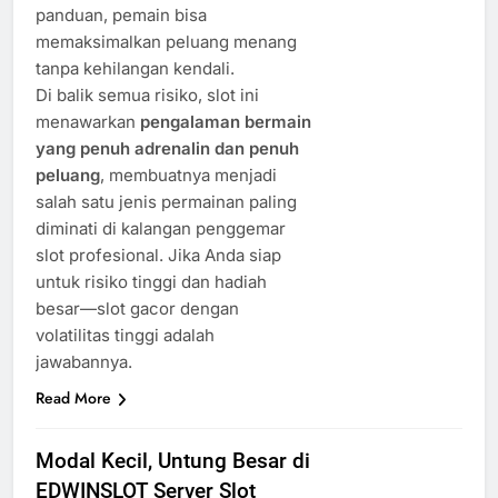
panduan, pemain bisa
memaksimalkan peluang menang
tanpa kehilangan kendali.
Di balik semua risiko, slot ini
menawarkan
pengalaman bermain
yang penuh adrenalin dan penuh
peluang
, membuatnya menjadi
salah satu jenis permainan paling
diminati di kalangan penggemar
slot profesional. Jika Anda siap
untuk risiko tinggi dan hadiah
besar—slot gacor dengan
volatilitas tinggi adalah
jawabannya.
Read More
Modal Kecil, Untung Besar di
EDWINSLOT Server Slot