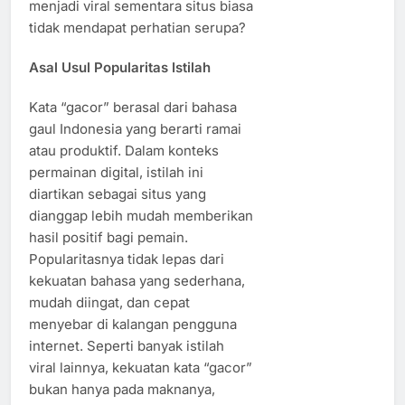
menjadi viral sementara situs biasa
tidak mendapat perhatian serupa?
Asal Usul Popularitas Istilah
Kata “gacor” berasal dari bahasa
gaul Indonesia yang berarti ramai
atau produktif. Dalam konteks
permainan digital, istilah ini
diartikan sebagai situs yang
dianggap lebih mudah memberikan
hasil positif bagi pemain.
Popularitasnya tidak lepas dari
kekuatan bahasa yang sederhana,
mudah diingat, dan cepat
menyebar di kalangan pengguna
internet. Seperti banyak istilah
viral lainnya, kekuatan kata “gacor”
bukan hanya pada maknanya,