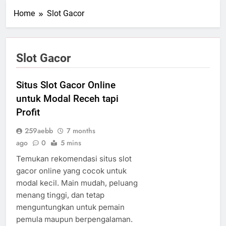
Home
Slot Gacor
Slot Gacor
Situs Slot Gacor Online
untuk Modal Receh tapi
Profit
259aebb
7 months
ago
0
5 mins
Temukan rekomendasi situs slot
gacor online yang cocok untuk
modal kecil. Main mudah, peluang
menang tinggi, dan tetap
menguntungkan untuk pemain
pemula maupun berpengalaman.