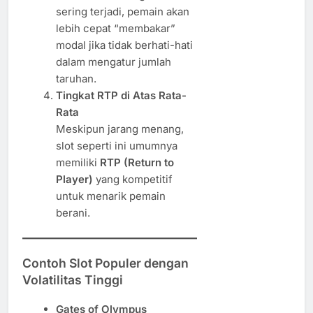
sering terjadi, pemain akan
lebih cepat “membakar”
modal jika tidak berhati-hati
dalam mengatur jumlah
taruhan.
Tingkat RTP di Atas Rata-
Rata
Meskipun jarang menang,
slot seperti ini umumnya
memiliki
RTP (Return to
Player)
yang kompetitif
untuk menarik pemain
berani.
Contoh Slot Populer dengan
Volatilitas Tinggi
Gates of Olympus