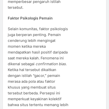
memperbesar pengaruh istilah
tersebut.
Faktor Psikologis Pemain
Selain komunitas, faktor psikologis
juga berperan penting. Pemain
cenderung lebih mengingat
momen ketika mereka
mendapatkan hasil positif daripada
saat mereka kalah. Fenomena ini
dikenal sebagai
confirmation bias
.
Ketika hal tersebut dikaitkan
dengan istilah “gacor,” pemain
merasa ada pola atau faktor
khusus yang membuat situs
tersebut berbeda. Persepsi ini
memperkuat keyakinan kolektif
bahwa situs tertentu memang lebih