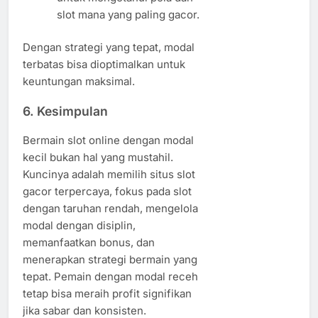
slot mana yang paling gacor.
Dengan strategi yang tepat, modal
terbatas bisa dioptimalkan untuk
keuntungan maksimal.
6. Kesimpulan
Bermain slot online dengan modal
kecil bukan hal yang mustahil.
Kuncinya adalah memilih situs slot
gacor terpercaya, fokus pada slot
dengan taruhan rendah, mengelola
modal dengan disiplin,
memanfaatkan bonus, dan
menerapkan strategi bermain yang
tepat. Pemain dengan modal receh
tetap bisa meraih profit signifikan
jika sabar dan konsisten.