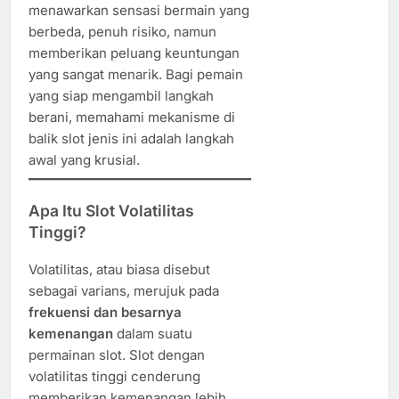
menawarkan sensasi bermain yang
berbeda, penuh risiko, namun
memberikan peluang keuntungan
yang sangat menarik. Bagi pemain
yang siap mengambil langkah
berani, memahami mekanisme di
balik slot jenis ini adalah langkah
awal yang krusial.
Apa Itu Slot Volatilitas
Tinggi?
Volatilitas, atau biasa disebut
sebagai varians, merujuk pada
frekuensi dan besarnya
kemenangan
dalam suatu
permainan slot. Slot dengan
volatilitas tinggi cenderung
memberikan kemenangan lebih