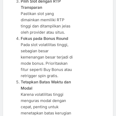
Pilih Slot dengan RTP
Transparan
Pastikan slot yang
dimainkan memiliki RTP
tinggi dan ditampilkan jelas
oleh provider atau situs.
Fokus pada Bonus Round
Pada slot volatilitas tinggi,
sebagian besar
kemenangan besar terjadi di
mode bonus. Prioritaskan
fitur seperti Buy Bonus atau
retrigger spin gratis.
Tetapkan Batas Waktu dan
Modal
Karena volatilitas tinggi
menguras modal dengan
cepat, penting untuk
menetapkan batas kerugian