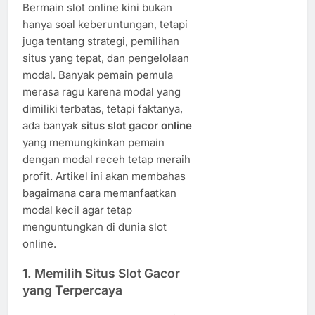
Bermain slot online kini bukan
hanya soal keberuntungan, tetapi
juga tentang strategi, pemilihan
situs yang tepat, dan pengelolaan
modal. Banyak pemain pemula
merasa ragu karena modal yang
dimiliki terbatas, tetapi faktanya,
ada banyak
situs slot gacor online
yang memungkinkan pemain
dengan modal receh tetap meraih
profit. Artikel ini akan membahas
bagaimana cara memanfaatkan
modal kecil agar tetap
menguntungkan di dunia slot
online.
1. Memilih Situs Slot Gacor
yang Terpercaya