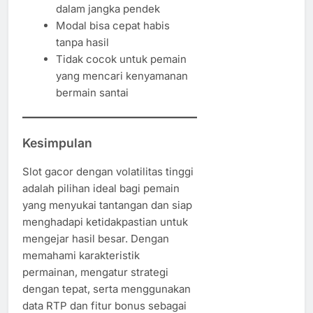
dalam jangka pendek
Modal bisa cepat habis
tanpa hasil
Tidak cocok untuk pemain
yang mencari kenyamanan
bermain santai
Kesimpulan
Slot gacor dengan volatilitas tinggi
adalah pilihan ideal bagi pemain
yang menyukai tantangan dan siap
menghadapi ketidakpastian untuk
mengejar hasil besar. Dengan
memahami karakteristik
permainan, mengatur strategi
dengan tepat, serta menggunakan
data RTP dan fitur bonus sebagai