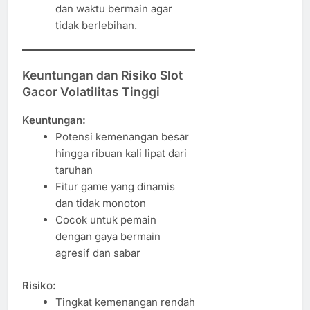
dan waktu bermain agar
tidak berlebihan.
Keuntungan dan Risiko Slot
Gacor Volatilitas Tinggi
Keuntungan:
Potensi kemenangan besar
hingga ribuan kali lipat dari
taruhan
Fitur game yang dinamis
dan tidak monoton
Cocok untuk pemain
dengan gaya bermain
agresif dan sabar
Risiko:
Tingkat kemenangan rendah