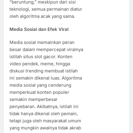
“beruntung,” meskipun dari sisi
teknologi, semua permainan diatur
oleh algoritma acak yang sama.
Media Sosial dan Efek Viral
Media sosial memainkan peran
besar dalam mempercepat viralnya
istilah situs slot gacor. Konten
video pendek, meme, hingga
diskusi trending membuat istilah
ini semakin dikenal luas. Algoritma
media sosial yang cenderung
memperkuat konten populer
semakin memperbesar
penyebaran. Akibatnya, istilah ini
tidak hanya dikenal oleh pemain,
tetapi juga oleh masyarakat umum
yang mungkin awalnya tidak akrab