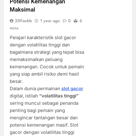
Potensi Kemenangan
Maksimal
259aebb
1 year ago
0
6
mins
Pelajari karakteristik slot gacor
dengan volatilitas tinggi dan
bagaimana strategi yang tepat bisa
memaksimalkan peluang
kemenangan. Cocok untuk pemain
yang siap ambil risiko demi hasil
besar.
Dalam dunia permainan
slot gacor
digital, istilah
“volatilitas tinggi”
sering muncul sebagai penanda
penting bagi pemain yang
mengincar tantangan besar dan
potensi kemenangan masif. Slot
gacor dengan volatilitas tinggi