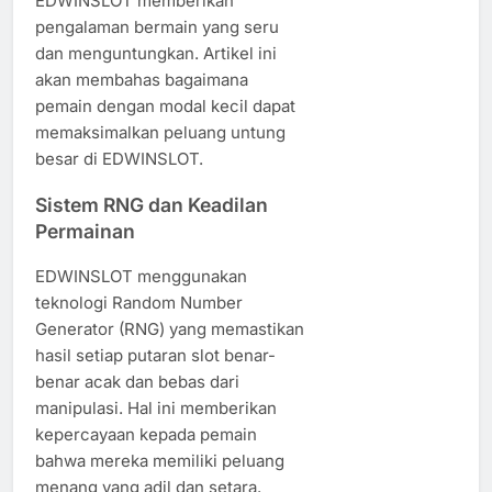
EDWINSLOT memberikan
pengalaman bermain yang seru
dan menguntungkan. Artikel ini
akan membahas bagaimana
pemain dengan modal kecil dapat
memaksimalkan peluang untung
besar di EDWINSLOT.
Sistem RNG dan Keadilan
Permainan
EDWINSLOT menggunakan
teknologi Random Number
Generator (RNG) yang memastikan
hasil setiap putaran slot benar-
benar acak dan bebas dari
manipulasi. Hal ini memberikan
kepercayaan kepada pemain
bahwa mereka memiliki peluang
menang yang adil dan setara.