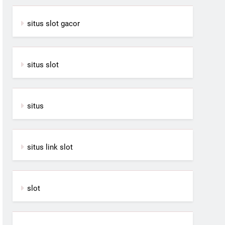
situs slot gacor
situs slot
situs
situs link slot
slot