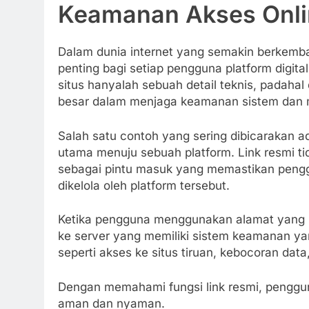
Keamanan Akses Onli
Dalam dunia internet yang semakin berkemb
penting bagi setiap pengguna platform digi
situs hanyalah sebuah detail teknis, padaha
besar dalam menjaga keamanan sistem dan 
Salah satu contoh yang sering dibicarakan
utama menuju sebuah platform. Link resmi tid
sebagai pintu masuk yang memastikan peng
dikelola oleh platform tersebut.
Ketika pengguna menggunakan alamat yang be
ke server yang memiliki sistem keamanan yan
seperti akses ke situs tiruan, kebocoran dat
Dengan memahami fungsi link resmi, penggun
aman dan nyaman.