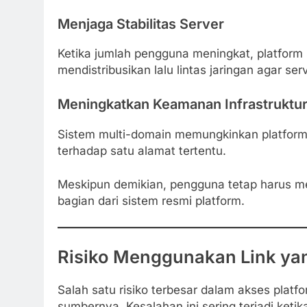
Menjaga Stabilitas Server
Ketika jumlah pengguna meningkat, platform
mendistribusikan lalu lintas jaringan agar serv
Meningkatkan Keamanan Infrastruktu
Sistem multi-domain memungkinkan platform
terhadap satu alamat tertentu.
Meskipun demikian, pengguna tetap harus 
bagian dari sistem resmi platform.
Risiko Menggunakan Link ya
Salah satu risiko terbesar dalam akses platf
sumbernya. Kesalahan ini sering terjadi ket