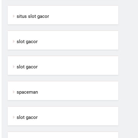
situs slot gacor
slot gacor
slot gacor
spaceman
slot gacor