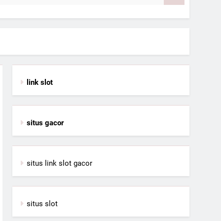
link slot
situs gacor
situs link slot gacor
situs slot