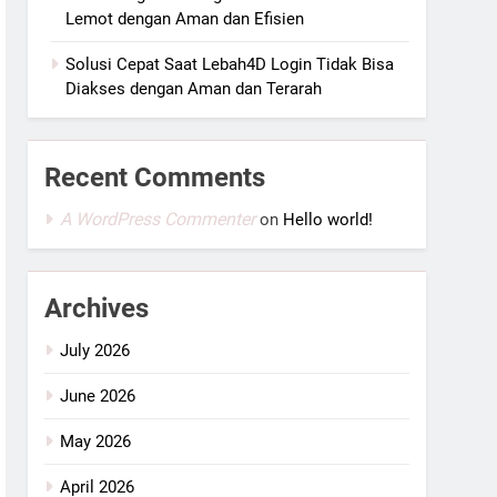
Lemot dengan Aman dan Efisien
Solusi Cepat Saat Lebah4D Login Tidak Bisa
Diakses dengan Aman dan Terarah
Recent Comments
A WordPress Commenter
on
Hello world!
Archives
July 2026
June 2026
May 2026
April 2026