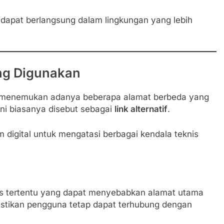
a dapat berlangsung dalam lingkungan yang lebih
ing Digunakan
 menemukan adanya beberapa alamat berbeda yang
ini biasanya disebut sebagai
link alternatif
.
rm digital untuk mengatasi berbagai kendala teknis
s tertentu yang dapat menyebabkan alamat utama
mastikan pengguna tetap dapat terhubung dengan