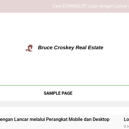
Cara EDWINSLOT Login dengan Lancar m
Login Edwinslot Terbaru deng
Cara Mengakses Login Lebah4D Saat Ko
TIARA4D Link Al
Cara EDWINSLOT Login dengan Lancar m
Login Edwinslot Terbaru deng
ce Croskey Real Estat
roperti Impian Anda Dengan Bruce Croskey Real Estate.
Cara Mengakses Login Lebah4D Saat Ko
SAMPLE PAGE
 melalui Perangkat Mobile dan Desktop
Login Edwinsl
2 Months Ago