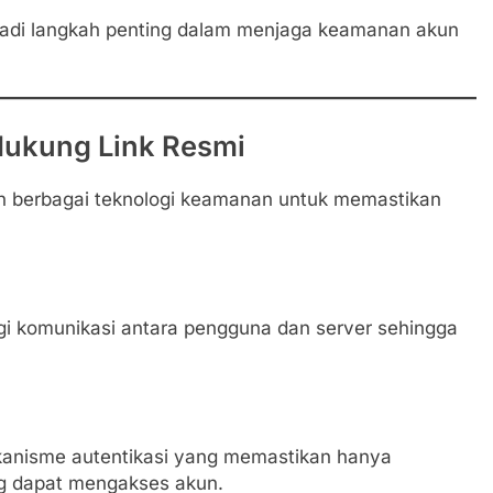
adi langkah penting dalam menjaga keamanan akun
ukung Link Resmi
an berbagai teknologi keamanan untuk memastikan
ngi komunikasi antara pengguna dan server sehingga
ekanisme autentikasi yang memastikan hanya
ng dapat mengakses akun.