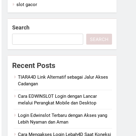
slot gacor
Search
SEARCH
Recent Posts
TIARA4D Link Alternatif sebagai Jalur Akses
Cadangan
Cara EDWINSLOT Login dengan Lancar
melalui Perangkat Mobile dan Desktop
Login Edwinslot Terbaru dengan Akses yang
Lebih Nyaman dan Aman
Cara Mengakses Login Lebah4D Saat Koneksi