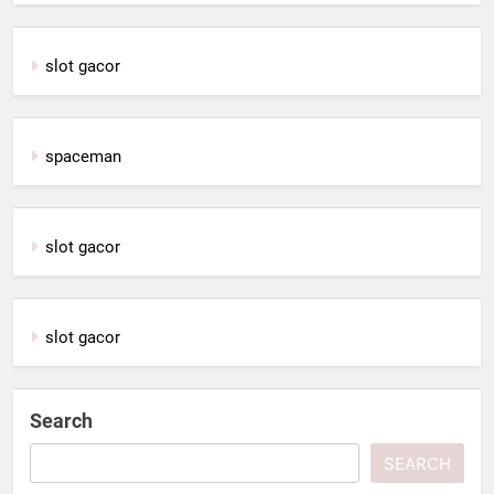
slot gacor
spaceman
slot gacor
slot gacor
Search
SEARCH