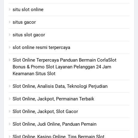
situ slot online
situs gacor
situs slot gacor
slot online resmi terpercaya
Slot Online Terpercaya Panduan Bermain CorlaSlot
Bonus & Promo Slot Layanan Pelanggan 24 Jam
Keamanan Situs Slot
Slot Online, Analisis Data, Teknologi Perjudian
Slot Online, Jackpot, Permainan Terbaik
Slot Online, Jackpot, Slot Gacor
Slot Online, Judi Online, Panduan Pemain
Slot Online, Kasino Online, Tips Bermain Slot