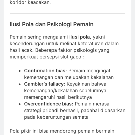
koridor keacakan.
Ilusi Pola dan Psikologi Pemain
Pemain sering mengalami
ilusi pola
, yakni
kecenderungan untuk melihat keteraturan dalam
hasil acak. Beberapa faktor psikologis yang
memperkuat persepsi slot gacor:
Confirmation bias:
Pemain mengingat
kemenangan dan melupakan kekalahan
Gambler’s fallacy:
Keyakinan bahwa
kemenangan/kekalahan sebelumnya
memengaruhi hasil berikutnya
Overconfidence bias:
Pemain merasa
strategi pribadi berhasil, padahal didasarkan
pada keberuntungan semata
Pola pikir ini bisa mendorong pemain bermain