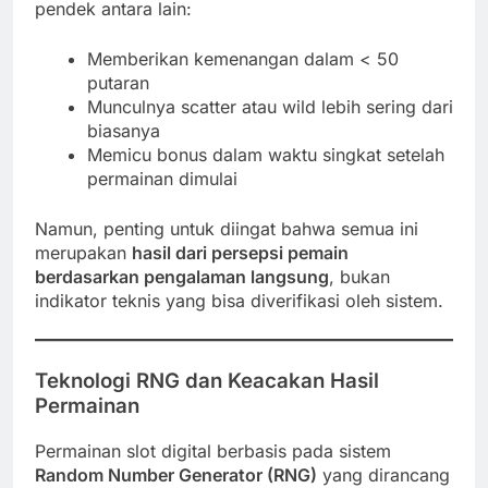
pendek antara lain:
Memberikan kemenangan dalam < 50
putaran
Munculnya scatter atau wild lebih sering dari
biasanya
Memicu bonus dalam waktu singkat setelah
permainan dimulai
Namun, penting untuk diingat bahwa semua ini
merupakan
hasil dari persepsi pemain
berdasarkan pengalaman langsung
, bukan
indikator teknis yang bisa diverifikasi oleh sistem.
Teknologi RNG dan Keacakan Hasil
Permainan
Permainan slot digital berbasis pada sistem
Random Number Generator (RNG)
yang dirancang