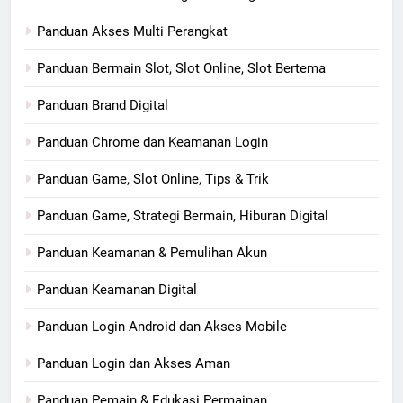
Panduan Akses Multi Perangkat
Panduan Bermain Slot, Slot Online, Slot Bertema
Panduan Brand Digital
Panduan Chrome dan Keamanan Login
Panduan Game, Slot Online, Tips & Trik
Panduan Game, Strategi Bermain, Hiburan Digital
Panduan Keamanan & Pemulihan Akun
Panduan Keamanan Digital
Panduan Login Android dan Akses Mobile
Panduan Login dan Akses Aman
Panduan Pemain & Edukasi Permainan