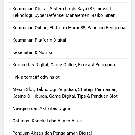
Keamanan Digital, Sistem Login Kaya787, Inovasi
Teknologi, Cyber Defense, Manajemen Risiko Siber
Keamanan Online, Platform Horas88, Panduan Pengguna
Keamanan Platform Digital
Kesehatan & Nutrisi
Komunitas Digital, Game Online, Edukasi Pengguna
link alternatif edwinslot
Mesin Slot, Teknologi Perjudian, Strategi Permainan,
Kasino & Hiburan, Game Digital, Tips & Panduan Slot
Navigasi dan Aktivitas Digital
Optimasi Koneksi dan Akses Akun
Panduan Akses dan Pengalaman Digital