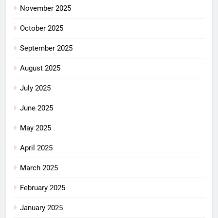
November 2025
October 2025
September 2025
August 2025
July 2025
June 2025
May 2025
April 2025
March 2025
February 2025
January 2025