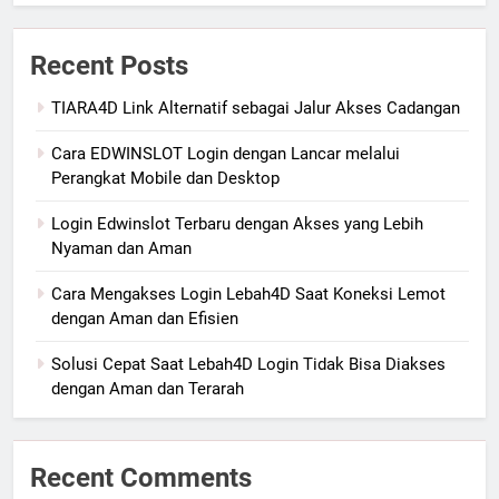
Recent Posts
TIARA4D Link Alternatif sebagai Jalur Akses Cadangan
Cara EDWINSLOT Login dengan Lancar melalui
Perangkat Mobile dan Desktop
Login Edwinslot Terbaru dengan Akses yang Lebih
Nyaman dan Aman
Cara Mengakses Login Lebah4D Saat Koneksi Lemot
dengan Aman dan Efisien
Solusi Cepat Saat Lebah4D Login Tidak Bisa Diakses
dengan Aman dan Terarah
Recent Comments