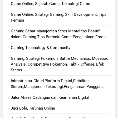
Game Online, Sejarah Game, Teknologi Game
Game Online, Strategi Gaming, Skill Development, Tips
Pemain
Gaming Sehat Manajemen Stres Mentalitas Positif
dalam Gaming Tips Bermain Game Pengelolaan Emosi
Gaming Technology & Community
Gaming, Strategi Pokémon, Battle Mechanics, Movepool
Analysis, Competitive Pokémon, Taktik Offense, Efek
Status
Infrastruktur Cloud,Platform Digital,Stabilitas
Sistem,Manajemen Teknologi,Pengalaman Pengguna
Jalur Akses Cadangan dan Keamanan Digital
Judi Bola, Taruhan Online