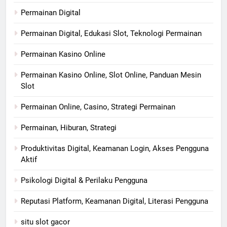
Permainan Digital
Permainan Digital, Edukasi Slot, Teknologi Permainan
Permainan Kasino Online
Permainan Kasino Online, Slot Online, Panduan Mesin
Slot
Permainan Online, Casino, Strategi Permainan
Permainan, Hiburan, Strategi
Produktivitas Digital, Keamanan Login, Akses Pengguna
Aktif
Psikologi Digital & Perilaku Pengguna
Reputasi Platform, Keamanan Digital, Literasi Pengguna
situ slot gacor