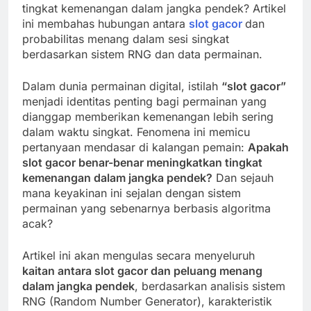
tingkat kemenangan dalam jangka pendek? Artikel
ini membahas hubungan antara
slot gacor
dan
probabilitas menang dalam sesi singkat
berdasarkan sistem RNG dan data permainan.
Dalam dunia permainan digital, istilah
“slot gacor”
menjadi identitas penting bagi permainan yang
dianggap memberikan kemenangan lebih sering
dalam waktu singkat. Fenomena ini memicu
pertanyaan mendasar di kalangan pemain:
Apakah
slot gacor benar-benar meningkatkan tingkat
kemenangan dalam jangka pendek?
Dan sejauh
mana keyakinan ini sejalan dengan sistem
permainan yang sebenarnya berbasis algoritma
acak?
Artikel ini akan mengulas secara menyeluruh
kaitan antara slot gacor dan peluang menang
dalam jangka pendek
, berdasarkan analisis sistem
RNG (Random Number Generator), karakteristik