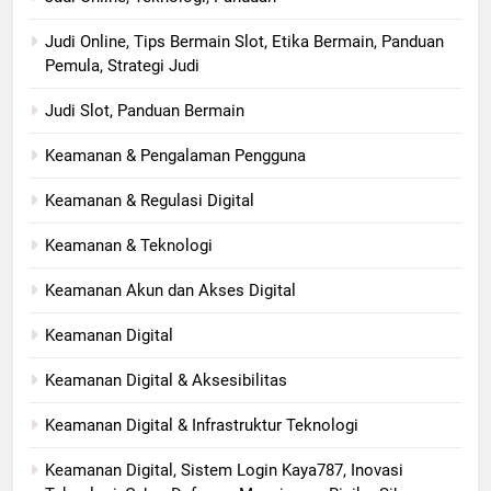
Judi Online, Tips Bermain Slot, Etika Bermain, Panduan
Pemula, Strategi Judi
Judi Slot, Panduan Bermain
Keamanan & Pengalaman Pengguna
Keamanan & Regulasi Digital
Keamanan & Teknologi
Keamanan Akun dan Akses Digital
Keamanan Digital
Keamanan Digital & Aksesibilitas
Keamanan Digital & Infrastruktur Teknologi
Keamanan Digital, Sistem Login Kaya787, Inovasi