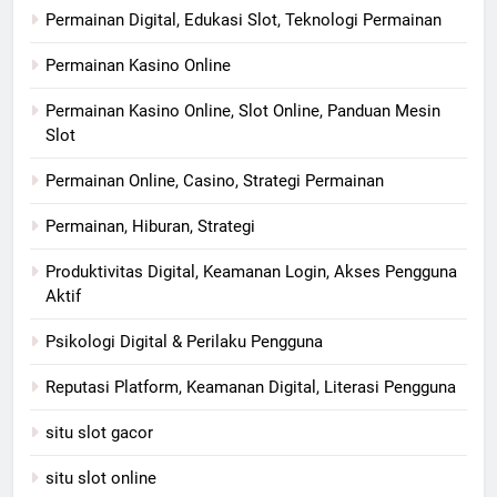
Permainan Digital, Edukasi Slot, Teknologi Permainan
Permainan Kasino Online
Permainan Kasino Online, Slot Online, Panduan Mesin
Slot
Permainan Online, Casino, Strategi Permainan
Permainan, Hiburan, Strategi
Produktivitas Digital, Keamanan Login, Akses Pengguna
Aktif
Psikologi Digital & Perilaku Pengguna
Reputasi Platform, Keamanan Digital, Literasi Pengguna
situ slot gacor
situ slot online