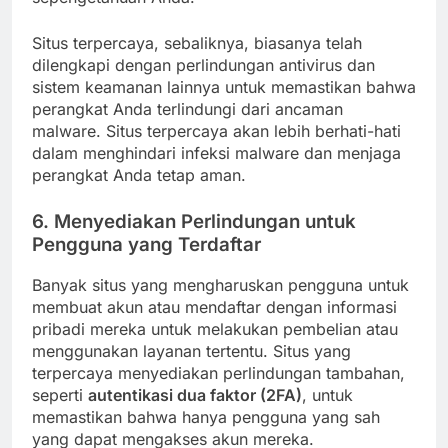
Situs terpercaya, sebaliknya, biasanya telah
dilengkapi dengan perlindungan antivirus dan
sistem keamanan lainnya untuk memastikan bahwa
perangkat Anda terlindungi dari ancaman
malware. Situs terpercaya akan lebih berhati-hati
dalam menghindari infeksi malware dan menjaga
perangkat Anda tetap aman.
6.
Menyediakan Perlindungan untuk
Pengguna yang Terdaftar
Banyak situs yang mengharuskan pengguna untuk
membuat akun atau mendaftar dengan informasi
pribadi mereka untuk melakukan pembelian atau
menggunakan layanan tertentu. Situs yang
terpercaya menyediakan perlindungan tambahan,
seperti
autentikasi dua faktor (2FA)
, untuk
memastikan bahwa hanya pengguna yang sah
yang dapat mengakses akun mereka.