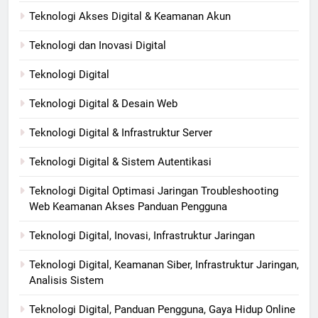
Teknologi Akses Digital & Keamanan Akun
Teknologi dan Inovasi Digital
Teknologi Digital
Teknologi Digital & Desain Web
Teknologi Digital & Infrastruktur Server
Teknologi Digital & Sistem Autentikasi
Teknologi Digital Optimasi Jaringan Troubleshooting
Web Keamanan Akses Panduan Pengguna
Teknologi Digital, Inovasi, Infrastruktur Jaringan
Teknologi Digital, Keamanan Siber, Infrastruktur Jaringan,
Analisis Sistem
Teknologi Digital, Panduan Pengguna, Gaya Hidup Online