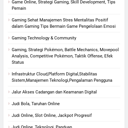
Game Online, Strategi Gaming, Skill Development, Tips
Pemain
Gaming Sehat Manajemen Stres Mentalitas Positif
dalam Gaming Tips Bermain Game Pengelolaan Emosi
Gaming Technology & Community
Gaming, Strategi Pokémon, Battle Mechanics, Movepool
Analysis, Competitive Pokémon, Taktik Offense, Efek
Status
Infrastruktur Cloud,Platform Digital,Stabilitas
Sistem,Manajemen Teknologi,Pengalaman Pengguna
Jalur Akses Cadangan dan Keamanan Digital
Judi Bola, Taruhan Online
Judi Online, Slot Online, Jackpot Progresif
Judi Online, Teknologi, Panduan