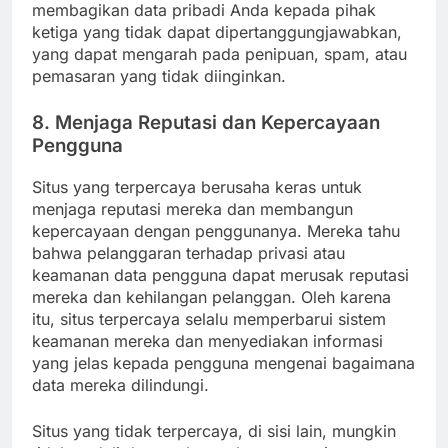
membagikan data pribadi Anda kepada pihak
ketiga yang tidak dapat dipertanggungjawabkan,
yang dapat mengarah pada penipuan, spam, atau
pemasaran yang tidak diinginkan.
8.
Menjaga Reputasi dan Kepercayaan
Pengguna
Situs yang terpercaya berusaha keras untuk
menjaga reputasi mereka dan membangun
kepercayaan dengan penggunanya. Mereka tahu
bahwa pelanggaran terhadap privasi atau
keamanan data pengguna dapat merusak reputasi
mereka dan kehilangan pelanggan. Oleh karena
itu, situs terpercaya selalu memperbarui sistem
keamanan mereka dan menyediakan informasi
yang jelas kepada pengguna mengenai bagaimana
data mereka dilindungi.
Situs yang tidak terpercaya, di sisi lain, mungkin