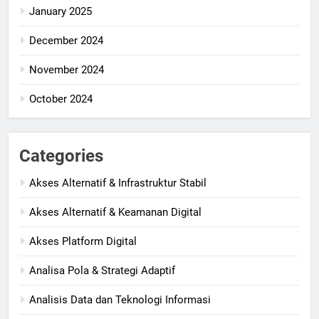
January 2025
December 2024
November 2024
October 2024
Categories
Akses Alternatif & Infrastruktur Stabil
Akses Alternatif & Keamanan Digital
Akses Platform Digital
Analisa Pola & Strategi Adaptif
Analisis Data dan Teknologi Informasi