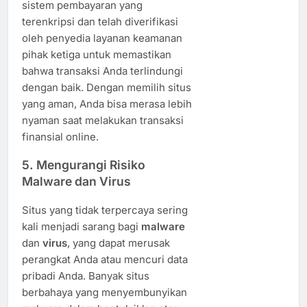
sistem pembayaran yang
terenkripsi dan telah diverifikasi
oleh penyedia layanan keamanan
pihak ketiga untuk memastikan
bahwa transaksi Anda terlindungi
dengan baik. Dengan memilih situs
yang aman, Anda bisa merasa lebih
nyaman saat melakukan transaksi
finansial online.
5.
Mengurangi Risiko
Malware dan Virus
Situs yang tidak terpercaya sering
kali menjadi sarang bagi
malware
dan
virus
, yang dapat merusak
perangkat Anda atau mencuri data
pribadi Anda. Banyak situs
berbahaya yang menyembunyikan