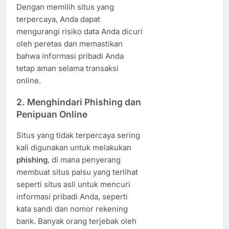
Dengan memilih situs yang
terpercaya, Anda dapat
mengurangi risiko data Anda dicuri
oleh peretas dan memastikan
bahwa informasi pribadi Anda
tetap aman selama transaksi
online.
2.
Menghindari Phishing dan
Penipuan Online
Situs yang tidak terpercaya sering
kali digunakan untuk melakukan
phishing
, di mana penyerang
membuat situs palsu yang terlihat
seperti situs asli untuk mencuri
informasi pribadi Anda, seperti
kata sandi dan nomor rekening
bank. Banyak orang terjebak oleh