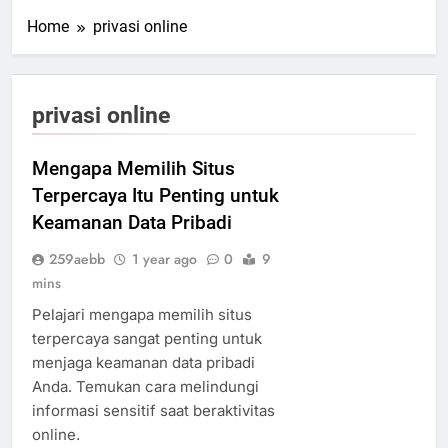
Home
privasi online
privasi online
Mengapa Memilih Situs
Terpercaya Itu Penting untuk
Keamanan Data Pribadi
259aebb
1 year ago
0
9
mins
Pelajari mengapa memilih situs
terpercaya sangat penting untuk
menjaga keamanan data pribadi
Anda. Temukan cara melindungi
informasi sensitif saat beraktivitas
online.