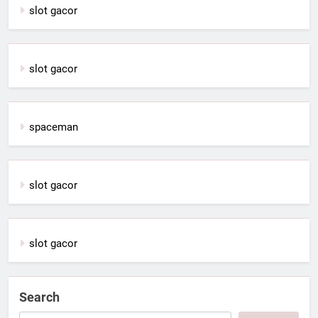
slot gacor
slot gacor
spaceman
slot gacor
slot gacor
Search