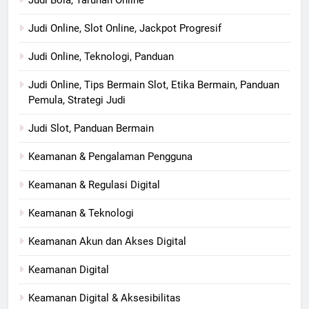
Judi Bola, Taruhan Online
Judi Online, Slot Online, Jackpot Progresif
Judi Online, Teknologi, Panduan
Judi Online, Tips Bermain Slot, Etika Bermain, Panduan
Pemula, Strategi Judi
Judi Slot, Panduan Bermain
Keamanan & Pengalaman Pengguna
Keamanan & Regulasi Digital
Keamanan & Teknologi
Keamanan Akun dan Akses Digital
Keamanan Digital
Keamanan Digital & Aksesibilitas