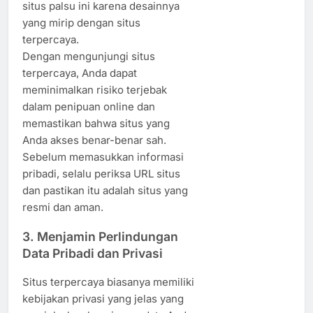
situs palsu ini karena desainnya
yang mirip dengan situs
terpercaya.
Dengan mengunjungi situs
terpercaya, Anda dapat
meminimalkan risiko terjebak
dalam penipuan online dan
memastikan bahwa situs yang
Anda akses benar-benar sah.
Sebelum memasukkan informasi
pribadi, selalu periksa URL situs
dan pastikan itu adalah situs yang
resmi dan aman.
3.
Menjamin Perlindungan
Data Pribadi dan Privasi
Situs terpercaya biasanya memiliki
kebijakan privasi yang jelas yang