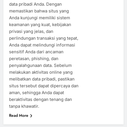
data pribadi Anda. Dengan
memastikan bahwa situs yang
Anda kunjungi memiliki sistem
keamanan yang kuat, kebijakan
privasi yang jelas, dan
perlindungan transaksi yang tepat,
Anda dapat melindungi informasi
sensitif Anda dari ancaman
peretasan, phishing, dan
penyalahgunaan data. Sebelum
melakukan aktivitas online yang
melibatkan data pribadi, pastikan
situs tersebut dapat dipercaya dan
aman, sehingga Anda dapat
beraktivitas dengan tenang dan
tanpa khawatir.
Read More