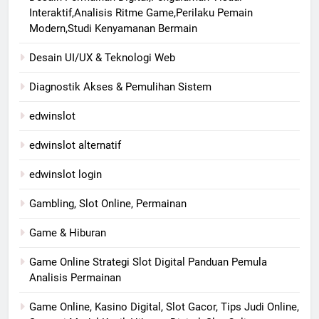
Interaktif,Analisis Ritme Game,Perilaku Pemain
Modern,Studi Kenyamanan Bermain
Desain UI/UX & Teknologi Web
Diagnostik Akses & Pemulihan Sistem
edwinslot
edwinslot alternatif
edwinslot login
Gambling, Slot Online, Permainan
Game & Hiburan
Game Online Strategi Slot Digital Panduan Pemula
Analisis Permainan
Game Online, Kasino Digital, Slot Gacor, Tips Judi Online,