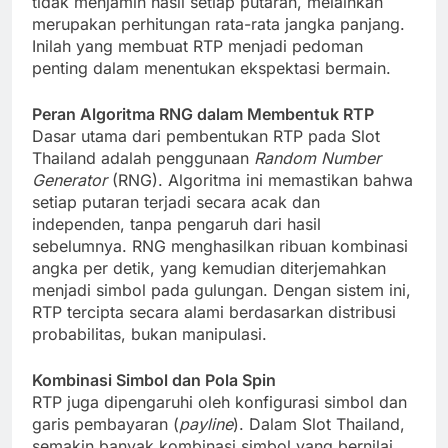
tidak menjamin hasil setiap putaran, melainkan
merupakan perhitungan rata-rata jangka panjang.
Inilah yang membuat RTP menjadi pedoman
penting dalam menentukan ekspektasi bermain.
Peran Algoritma RNG dalam Membentuk RTP
Dasar utama dari pembentukan RTP pada Slot
Thailand adalah penggunaan
Random Number
Generator
(RNG). Algoritma ini memastikan bahwa
setiap putaran terjadi secara acak dan
independen, tanpa pengaruh dari hasil
sebelumnya. RNG menghasilkan ribuan kombinasi
angka per detik, yang kemudian diterjemahkan
menjadi simbol pada gulungan. Dengan sistem ini,
RTP tercipta secara alami berdasarkan distribusi
probabilitas, bukan manipulasi.
Kombinasi Simbol dan Pola Spin
RTP juga dipengaruhi oleh konfigurasi simbol dan
garis pembayaran (
payline
). Dalam Slot Thailand,
semakin banyak kombinasi simbol yang bernilai