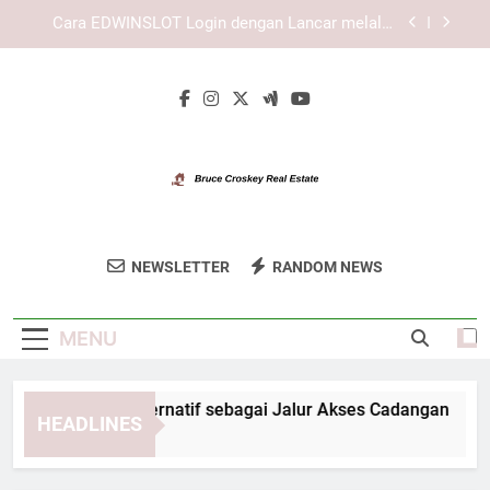
Skip
Login Edwinslot Terbaru dengan Akses yang
to
Lebih Nyaman dan Aman
content
Cara Mengakses Login Lebah4D Saat Koneksi
Lemot dengan Aman dan Efisien
TIARA4D Link Alternatif sebagai Jalur Akses
Cadangan
Cara EDWINSLOT Login dengan Lancar melalui
Perangkat Mobile dan Desktop
Login Edwinslot Terbaru dengan Akses yang
Lebih Nyaman dan Aman
Bruce Croskey
Temukan Properti Impian Anda Dengan
Cara Mengakses Login Lebah4D Saat Koneksi
NEWSLETTER
RANDOM NEWS
Real Estate
Lemot dengan Aman dan Efisien
Bruce Croskey Real Estate.
MENU
ARA4D Link Alternatif sebagai Jalur Akses Cadangan
C
HEADLINES
Weeks Ago
1 