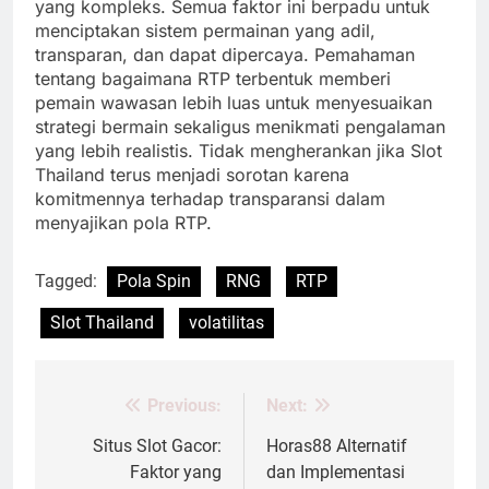
yang kompleks. Semua faktor ini berpadu untuk
menciptakan sistem permainan yang adil,
transparan, dan dapat dipercaya. Pemahaman
tentang bagaimana RTP terbentuk memberi
pemain wawasan lebih luas untuk menyesuaikan
strategi bermain sekaligus menikmati pengalaman
yang lebih realistis. Tidak mengherankan jika Slot
Thailand terus menjadi sorotan karena
komitmennya terhadap transparansi dalam
menyajikan pola RTP.
Tagged:
Pola Spin
RNG
RTP
Slot Thailand
volatilitas
Previous:
Next:
Post
navigation
Situs Slot Gacor:
Horas88 Alternatif
Faktor yang
dan Implementasi