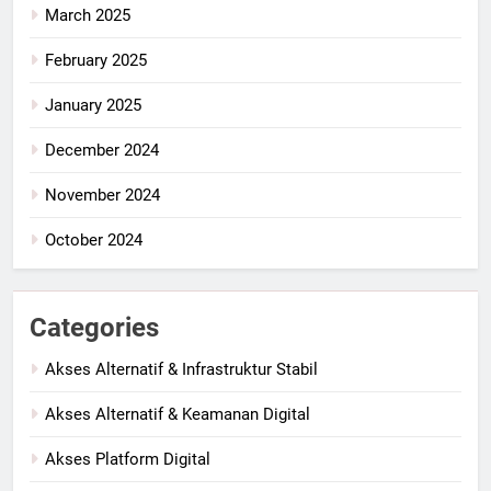
March 2025
February 2025
January 2025
December 2024
November 2024
October 2024
Categories
Akses Alternatif & Infrastruktur Stabil
Akses Alternatif & Keamanan Digital
Akses Platform Digital