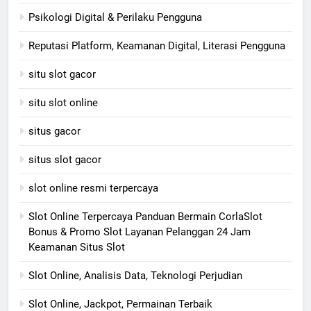
Psikologi Digital & Perilaku Pengguna
Reputasi Platform, Keamanan Digital, Literasi Pengguna
situ slot gacor
situ slot online
situs gacor
situs slot gacor
slot online resmi terpercaya
Slot Online Terpercaya Panduan Bermain CorlaSlot
Bonus & Promo Slot Layanan Pelanggan 24 Jam
Keamanan Situs Slot
Slot Online, Analisis Data, Teknologi Perjudian
Slot Online, Jackpot, Permainan Terbaik