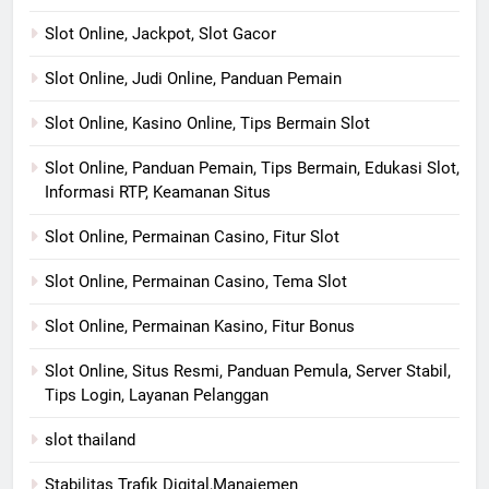
Slot Online, Jackpot, Slot Gacor
Slot Online, Judi Online, Panduan Pemain
Slot Online, Kasino Online, Tips Bermain Slot
Slot Online, Panduan Pemain, Tips Bermain, Edukasi Slot,
Informasi RTP, Keamanan Situs
Slot Online, Permainan Casino, Fitur Slot
Slot Online, Permainan Casino, Tema Slot
Slot Online, Permainan Kasino, Fitur Bonus
Slot Online, Situs Resmi, Panduan Pemula, Server Stabil,
Tips Login, Layanan Pelanggan
slot thailand
Stabilitas Trafik Digital,Manajemen