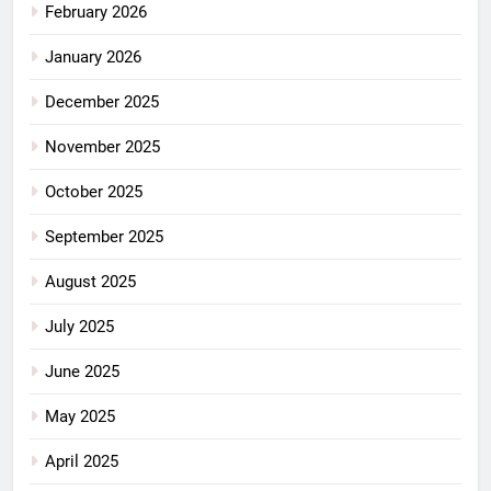
February 2026
January 2026
December 2025
November 2025
October 2025
September 2025
August 2025
July 2025
June 2025
May 2025
April 2025