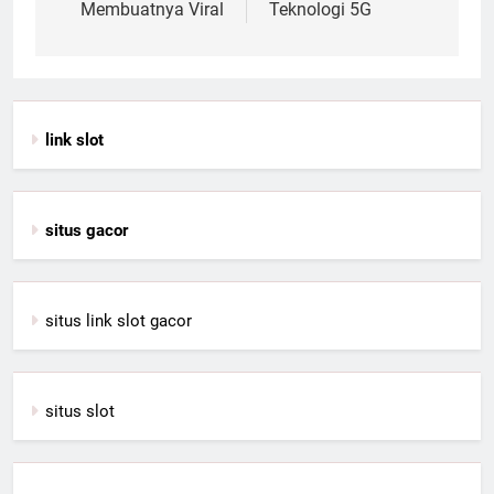
Membuatnya Viral
Teknologi 5G
link slot
situs gacor
situs link slot gacor
situs slot