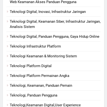
Web Keamanan Akses Panduan Pengguna
Teknologi Digital, Inovasi, Infrastruktur Jaringan
Teknologi Digital, Keamanan Siber, Infrastruktur Jaringan,
Analisis Sistem
Teknologi Digital, Panduan Pengguna, Gaya Hidup Online
Teknologi Infrastruktur Platform
Teknologi Keamanan & Monitoring Sistem
Teknologi Platform Digital
Teknologi Platform Permainan Angka
Teknologi, Keamanan, Panduan Pemain
Teknologi, Panduan Pengguna
Teknologi,Keamanan Digital,User Experience