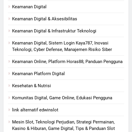
Keamanan Digital
Keamanan Digital & Aksesibilitas
Keamanan Digital & Infrastruktur Teknologi
Keamanan Digital, Sistem Login Kaya787, Inovasi
Teknologi, Cyber Defense, Manajemen Risiko Siber
Keamanan Online, Platform Horas88, Panduan Pengguna
Keamanan Platform Digital
Kesehatan & Nutrisi
Komunitas Digital, Game Online, Edukasi Pengguna
link alternatif edwinslot
Mesin Slot, Teknologi Perjudian, Strategi Permainan,
Kasino & Hiburan, Game Digital, Tips & Panduan Slot