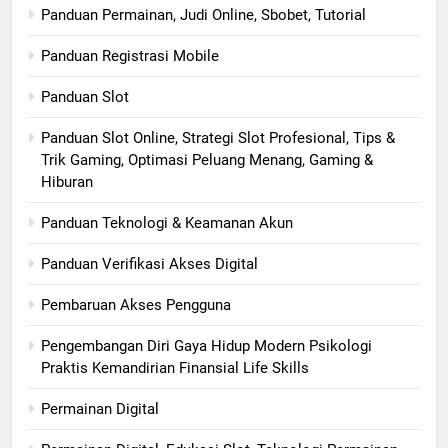
Panduan Permainan, Judi Online, Sbobet, Tutorial
Panduan Registrasi Mobile
Panduan Slot
Panduan Slot Online, Strategi Slot Profesional, Tips &
Trik Gaming, Optimasi Peluang Menang, Gaming &
Hiburan
Panduan Teknologi & Keamanan Akun
Panduan Verifikasi Akses Digital
Pembaruan Akses Pengguna
Pengembangan Diri Gaya Hidup Modern Psikologi
Praktis Kemandirian Finansial Life Skills
Permainan Digital