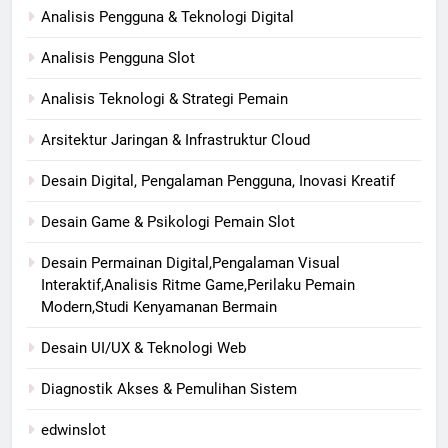
Analisis Pengguna & Teknologi Digital
Analisis Pengguna Slot
Analisis Teknologi & Strategi Pemain
Arsitektur Jaringan & Infrastruktur Cloud
Desain Digital, Pengalaman Pengguna, Inovasi Kreatif
Desain Game & Psikologi Pemain Slot
Desain Permainan Digital,Pengalaman Visual
Interaktif,Analisis Ritme Game,Perilaku Pemain
Modern,Studi Kenyamanan Bermain
Desain UI/UX & Teknologi Web
Diagnostik Akses & Pemulihan Sistem
edwinslot