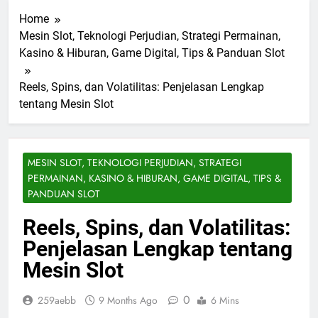
Home
Mesin Slot, Teknologi Perjudian, Strategi Permainan,
Kasino & Hiburan, Game Digital, Tips & Panduan Slot
Reels, Spins, dan Volatilitas: Penjelasan Lengkap
tentang Mesin Slot
MESIN SLOT, TEKNOLOGI PERJUDIAN, STRATEGI
PERMAINAN, KASINO & HIBURAN, GAME DIGITAL, TIPS &
PANDUAN SLOT
Reels, Spins, dan Volatilitas:
Penjelasan Lengkap tentang
Mesin Slot
0
259aebb
9 Months Ago
6 Mins