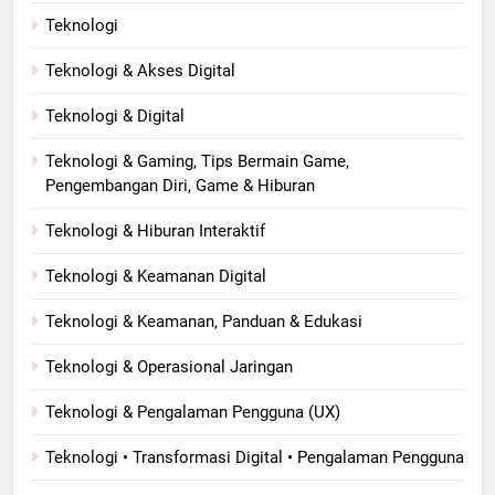
Teknologi
Teknologi & Akses Digital
Teknologi & Digital
Teknologi & Gaming, Tips Bermain Game,
Pengembangan Diri, Game & Hiburan
Teknologi & Hiburan Interaktif
Teknologi & Keamanan Digital
Teknologi & Keamanan, Panduan & Edukasi
Teknologi & Operasional Jaringan
Teknologi & Pengalaman Pengguna (UX)
Teknologi • Transformasi Digital • Pengalaman Pengguna