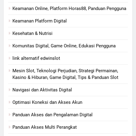
Keamanan Online, Platform Horas88, Panduan Pengguna
Keamanan Platform Digital
Kesehatan & Nutrisi
Komunitas Digital, Game Online, Edukasi Pengguna
link alternatif edwinslot
Mesin Slot, Teknologi Perjudian, Strategi Permainan,
Kasino & Hiburan, Game Digital, Tips & Panduan Slot
Navigasi dan Aktivitas Digital
Optimasi Koneksi dan Akses Akun
Panduan Akses dan Pengalaman Digital
Panduan Akses Multi Perangkat