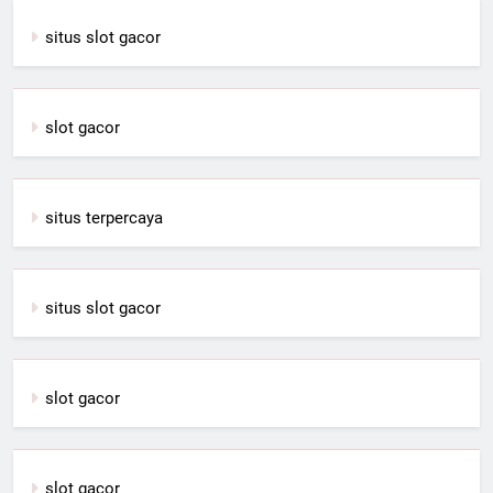
situs slot gacor
slot gacor
situs terpercaya
situs slot gacor
slot gacor
slot gacor