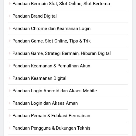
Panduan Bermain Slot, Slot Online, Slot Bertema
Panduan Brand Digital
Panduan Chrome dan Keamanan Login
Panduan Game, Slot Online, Tips & Trik
Panduan Game, Strategi Bermain, Hiburan Digital
Panduan Keamanan & Pemulihan Akun
Panduan Keamanan Digital
Panduan Login Android dan Akses Mobile
Panduan Login dan Akses Aman
Panduan Pemain & Edukasi Permainan
Panduan Pengguna & Dukungan Teknis