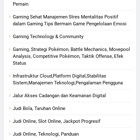
Pemain
Gaming Sehat Manajemen Stres Mentalitas Positif
dalam Gaming Tips Bermain Game Pengelolaan Emosi
Gaming Technology & Community
Gaming, Strategi Pokémon, Battle Mechanics, Movepool
Analysis, Competitive Pokémon, Taktik Offense, Efek
Status
Infrastruktur Cloud,Platform Digital,Stabilitas
Sistem,Manajemen Teknologi,Pengalaman Pengguna
Jalur Akses Cadangan dan Keamanan Digital
Judi Bola, Taruhan Online
Judi Online, Slot Online, Jackpot Progresif
Judi Online, Teknologi, Panduan