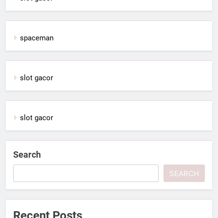
spaceman
slot gacor
slot gacor
Search
SEARCH
Recent Posts