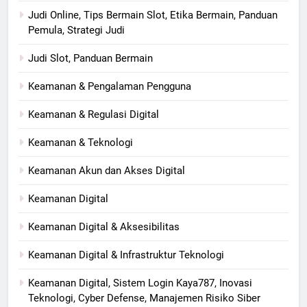
Judi Online, Tips Bermain Slot, Etika Bermain, Panduan
Pemula, Strategi Judi
Judi Slot, Panduan Bermain
Keamanan & Pengalaman Pengguna
Keamanan & Regulasi Digital
Keamanan & Teknologi
Keamanan Akun dan Akses Digital
Keamanan Digital
Keamanan Digital & Aksesibilitas
Keamanan Digital & Infrastruktur Teknologi
Keamanan Digital, Sistem Login Kaya787, Inovasi
Teknologi, Cyber Defense, Manajemen Risiko Siber