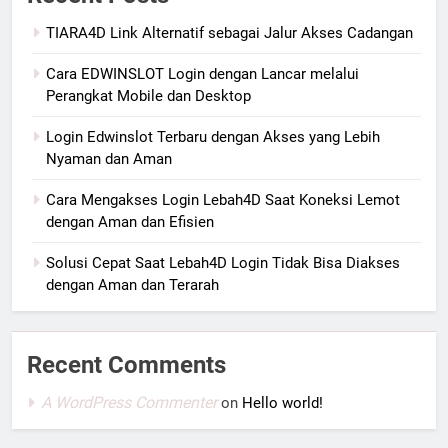
TIARA4D Link Alternatif sebagai Jalur Akses Cadangan
Cara EDWINSLOT Login dengan Lancar melalui
Perangkat Mobile dan Desktop
Login Edwinslot Terbaru dengan Akses yang Lebih
Nyaman dan Aman
Cara Mengakses Login Lebah4D Saat Koneksi Lemot
dengan Aman dan Efisien
Solusi Cepat Saat Lebah4D Login Tidak Bisa Diakses
dengan Aman dan Terarah
Recent Comments
A WordPress Commenter
on
Hello world!