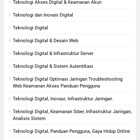
Teknologi Akses Digital & Keamanan Akun
Teknologi dan Inovasi Digital
Teknologi Digital
Teknologi Digital & Desain Web
Teknologi Digital & Infrastruktur Server
Teknologi Digital & Sistem Autentikasi
Teknologi Digital Optimasi Jaringan Troubleshooting
Web Keamanan Akses Panduan Pengguna
Teknologi Digital, Inovasi, Infrastruktur Jaringan
Teknologi Digital, Keamanan Siber, Infrastruktur Jaringan,
Analisis Sistem
Teknologi Digital, Panduan Pengguna, Gaya Hidup Online