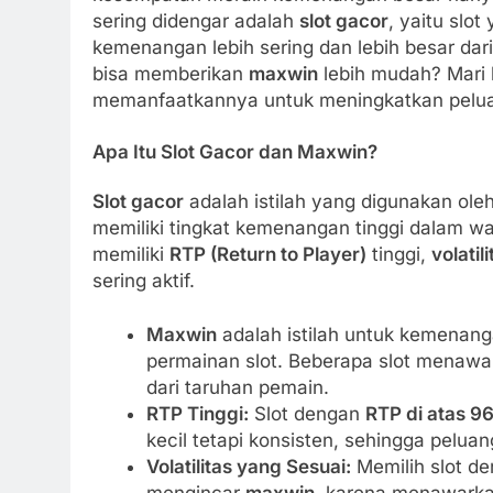
sering didengar adalah
slot gacor
, yaitu slo
kemenangan lebih sering dan lebih besar da
bisa memberikan
maxwin
lebih mudah? Mari 
memanfaatkannya untuk meningkatkan pel
Apa Itu Slot Gacor dan Maxwin?
Slot gacor
adalah istilah yang digunakan ole
memiliki tingkat kemenangan tinggi dalam wa
memiliki
RTP (Return to Player)
tinggi,
volatili
sering aktif.
Maxwin
adalah istilah untuk kemenan
permainan slot. Beberapa slot menaw
dari taruhan pemain.
RTP Tinggi:
Slot dengan
RTP di atas 9
kecil tetapi konsisten, sehingga pelu
Volatilitas yang Sesuai:
Memilih slot d