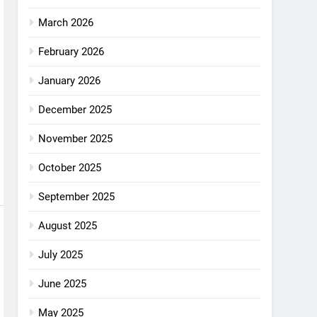
March 2026
February 2026
January 2026
December 2025
November 2025
October 2025
September 2025
August 2025
July 2025
June 2025
May 2025