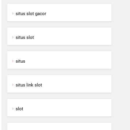
situs slot gacor
situs slot
situs
situs link slot
slot