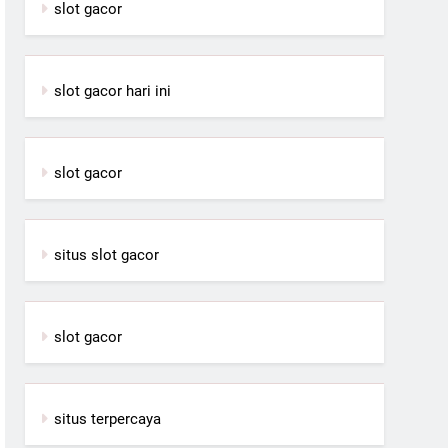
slot gacor
slot gacor hari ini
slot gacor
situs slot gacor
slot gacor
situs terpercaya