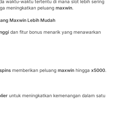
 waktu-waktu tertentu di mana slot lebih sering
ga meningkatkan peluang
maxwin
.
luang Maxwin Lebih Mudah
inggi
dan fitur bonus menarik yang menawarkan
 spins
memberikan peluang
maxwin
hingga
x5000
.
lier
untuk meningkatkan kemenangan dalam satu