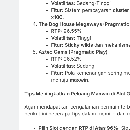
Volatilitas:
Sedang-Tinggi
Fitur:
Sistem pembayaran
cluster
x100
.
The Dog House Megaways (Pragmatic 
RTP:
96.55%
Volatilitas:
Tinggi
Fitur:
Sticky wilds
dan mekanism
Aztec Gems (Pragmatic Play)
RTP:
96.52%
Volatilitas:
Sedang
Fitur:
Pola kemenangan sering mun
menuju
maxwin
.
Tips Meningkatkan Peluang Maxwin di Slot 
Agar mendapatkan pengalaman bermain terb
berikut ini beberapa tips dalam memilih da
Pilih Slot dengan RTP di Atas 96%:
Slo