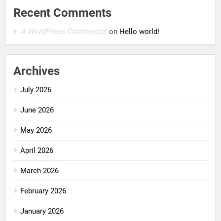
Recent Comments
A WordPress Commenter
on
Hello world!
Archives
July 2026
June 2026
May 2026
April 2026
March 2026
February 2026
January 2026