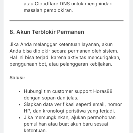
atau Cloudflare DNS untuk menghindari
masalah pemblokiran.
8. Akun Terblokir Permanen
Jika Anda melanggar ketentuan layanan, akun
Anda bisa diblokir secara permanen oleh sistem.
Hal ini bisa terjadi karena aktivitas mencurigakan,
penggunaan bot, atau pelanggaran kebijakan.
Solusi:
Hubungi tim customer support Horas88
dengan sopan dan jelas.
Siapkan data verifikasi seperti email, nomor
HP, dan kronologi peristiwa yang terjadi.
Jika memungkinkan, ajukan permohonan
pemulihan atau buat akun baru sesuai
ketentuan.