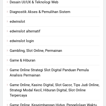
Desain UI/UX & Teknologi Web
Diagnostik Akses & Pemulihan Sistem
edwinslot
edwinslot alternatif
edwinslot login
Gambling, Slot Online, Permainan
Game & Hiburan
Game Online Strategi Slot Digital Panduan Pemula
Analisis Permainan
Game Online, Kasino Digital, Slot Gacor, Tips Judi Online,
Strategi Modal Kecil, Hiburan Digital, Slot Online
Terpercaya
Game Online, Keseimbangan Hidup, Pengelolaan Waktu,