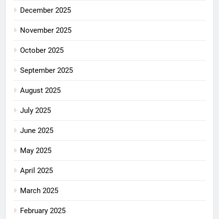
December 2025
November 2025
October 2025
September 2025
August 2025
July 2025
June 2025
May 2025
April 2025
March 2025
February 2025