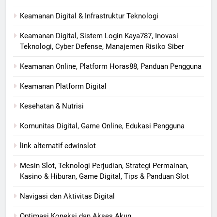
Keamanan Digital & Infrastruktur Teknologi
Keamanan Digital, Sistem Login Kaya787, Inovasi
Teknologi, Cyber Defense, Manajemen Risiko Siber
Keamanan Online, Platform Horas88, Panduan Pengguna
Keamanan Platform Digital
Kesehatan & Nutrisi
Komunitas Digital, Game Online, Edukasi Pengguna
link alternatif edwinslot
Mesin Slot, Teknologi Perjudian, Strategi Permainan,
Kasino & Hiburan, Game Digital, Tips & Panduan Slot
Navigasi dan Aktivitas Digital
Optimasi Koneksi dan Akses Akun