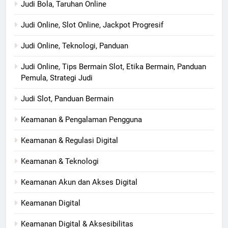
Judi Bola, Taruhan Online
Judi Online, Slot Online, Jackpot Progresif
Judi Online, Teknologi, Panduan
Judi Online, Tips Bermain Slot, Etika Bermain, Panduan
Pemula, Strategi Judi
Judi Slot, Panduan Bermain
Keamanan & Pengalaman Pengguna
Keamanan & Regulasi Digital
Keamanan & Teknologi
Keamanan Akun dan Akses Digital
Keamanan Digital
Keamanan Digital & Aksesibilitas