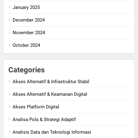
January 2025
December 2024
November 2024
October 2024
Categories
Akses Alternatif & Infrastruktur Stabil
Akses Alternatif & Keamanan Digital
Akses Platform Digital
Analisa Pola & Strategi Adaptif
Analisis Data dan Teknologi Informasi