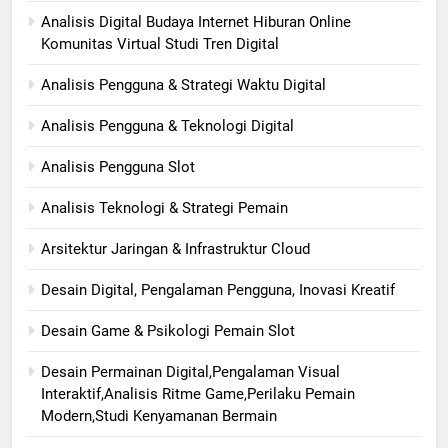
Analisis Digital Budaya Internet Hiburan Online
Komunitas Virtual Studi Tren Digital
Analisis Pengguna & Strategi Waktu Digital
Analisis Pengguna & Teknologi Digital
Analisis Pengguna Slot
Analisis Teknologi & Strategi Pemain
Arsitektur Jaringan & Infrastruktur Cloud
Desain Digital, Pengalaman Pengguna, Inovasi Kreatif
Desain Game & Psikologi Pemain Slot
Desain Permainan Digital,Pengalaman Visual
Interaktif,Analisis Ritme Game,Perilaku Pemain
Modern,Studi Kenyamanan Bermain