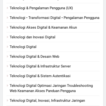
Teknologi & Pengalaman Pengguna (UX)
Teknologi • Transformasi Digital • Pengalaman Pengguna
Teknologi Akses Digital & Keamanan Akun
Teknologi dan Inovasi Digital
Teknologi Digital
Teknologi Digital & Desain Web
Teknologi Digital & Infrastruktur Server
Teknologi Digital & Sistem Autentikasi
Teknologi Digital Optimasi Jaringan Troubleshooting
Web Keamanan Akses Panduan Pengguna
Teknologi Digital, Inovasi, Infrastruktur Jaringan