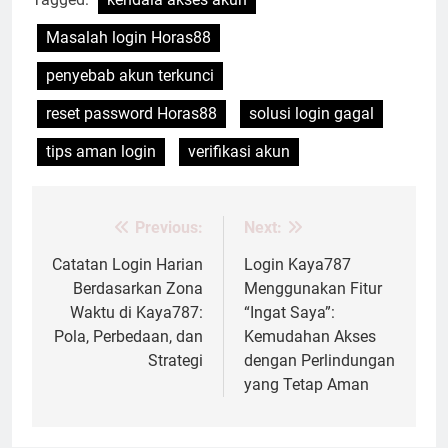
Masalah login Horas88
penyebab akun terkunci
reset password Horas88
solusi login gagal
tips aman login
verifikasi akun
Previous:
Next:
Post
navigation
Catatan Login Harian
Login Kaya787
Berdasarkan Zona
Menggunakan Fitur
Waktu di Kaya787:
“Ingat Saya”:
Pola, Perbedaan, dan
Kemudahan Akses
Strategi
dengan Perlindungan
yang Tetap Aman