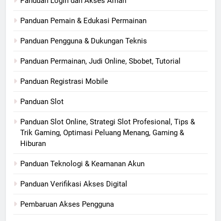
Panduan Login dan Akses Aman
Panduan Pemain & Edukasi Permainan
Panduan Pengguna & Dukungan Teknis
Panduan Permainan, Judi Online, Sbobet, Tutorial
Panduan Registrasi Mobile
Panduan Slot
Panduan Slot Online, Strategi Slot Profesional, Tips &
Trik Gaming, Optimasi Peluang Menang, Gaming &
Hiburan
Panduan Teknologi & Keamanan Akun
Panduan Verifikasi Akses Digital
Pembaruan Akses Pengguna