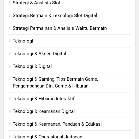
Strategi & Analisis Slot
Strategi Bermain & Teknologi Slot Digital
Strategi Permainan & Analisis Waktu Bermain
Teknologi
Teknologi & Akses Digital
Teknologi & Digital
Teknologi & Gaming, Tips Bermain Game,
Pengembangan Diri, Game & Hiburan
Teknologi & Hiburan Interaktif
Teknologi & Keamanan Digital
Teknologi & Keamanan, Panduan & Edukasi
Teknologi & Operasional Jaringan