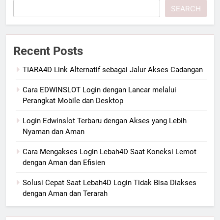
SEARCH
Recent Posts
TIARA4D Link Alternatif sebagai Jalur Akses Cadangan
Cara EDWINSLOT Login dengan Lancar melalui
Perangkat Mobile dan Desktop
Login Edwinslot Terbaru dengan Akses yang Lebih
Nyaman dan Aman
Cara Mengakses Login Lebah4D Saat Koneksi Lemot
dengan Aman dan Efisien
Solusi Cepat Saat Lebah4D Login Tidak Bisa Diakses
dengan Aman dan Terarah