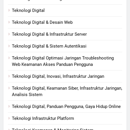
Teknologi Digital
Teknologi Digital & Desain Web
Teknologi Digital & Infrastruktur Server
Teknologi Digital & Sistem Autentikasi
Teknologi Digital Optimasi Jaringan Troubleshooting
Web Keamanan Akses Panduan Pengguna
Teknologi Digital, Inovasi, Infrastruktur Jaringan
Teknologi Digital, Keamanan Siber, Infrastruktur Jaringan,
Analisis Sistem
Teknologi Digital, Panduan Pengguna, Gaya Hidup Online
Teknologi Infrastruktur Platform