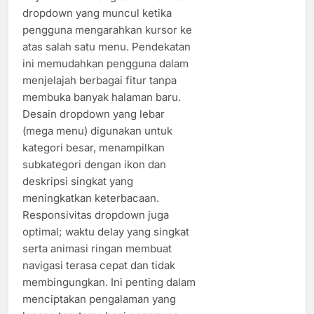
dropdown yang muncul ketika
pengguna mengarahkan kursor ke
atas salah satu menu. Pendekatan
ini memudahkan pengguna dalam
menjelajah berbagai fitur tanpa
membuka banyak halaman baru.
Desain dropdown yang lebar
(mega menu) digunakan untuk
kategori besar, menampilkan
subkategori dengan ikon dan
deskripsi singkat yang
meningkatkan keterbacaan.
Responsivitas dropdown juga
optimal; waktu delay yang singkat
serta animasi ringan membuat
navigasi terasa cepat dan tidak
membingungkan. Ini penting dalam
menciptakan pengalaman yang