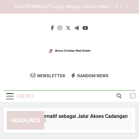
Skip
Login Edwinslot Terbaru dengan Akses yang
to
Lebih Nyaman dan Aman
content
Cara Mengakses Login Lebah4D Saat Koneksi
Lemot dengan Aman dan Efisien
TIARA4D Link Alternatif sebagai Jalur Akses
Cadangan
Cara EDWINSLOT Login dengan Lancar melalui
Perangkat Mobile dan Desktop
Login Edwinslot Terbaru dengan Akses yang
Lebih Nyaman dan Aman
Bruce Croskey
Temukan Properti Impian Anda Dengan
Cara Mengakses Login Lebah4D Saat Koneksi
NEWSLETTER
RANDOM NEWS
Real Estate
Lemot dengan Aman dan Efisien
Bruce Croskey Real Estate.
MENU
ARA4D Link Alternatif sebagai Jalur Akses Cadangan
Ca
HEADLINES
Month Ago
2 