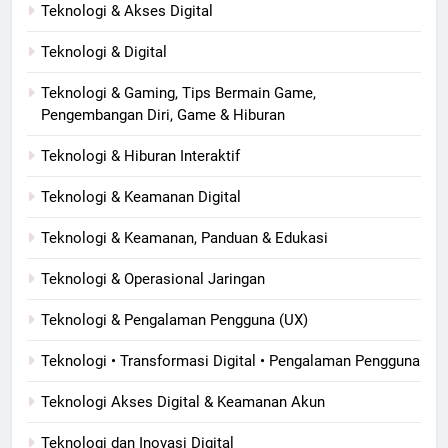
Teknologi & Akses Digital
Teknologi & Digital
Teknologi & Gaming, Tips Bermain Game,
Pengembangan Diri, Game & Hiburan
Teknologi & Hiburan Interaktif
Teknologi & Keamanan Digital
Teknologi & Keamanan, Panduan & Edukasi
Teknologi & Operasional Jaringan
Teknologi & Pengalaman Pengguna (UX)
Teknologi • Transformasi Digital • Pengalaman Pengguna
Teknologi Akses Digital & Keamanan Akun
Teknologi dan Inovasi Digital