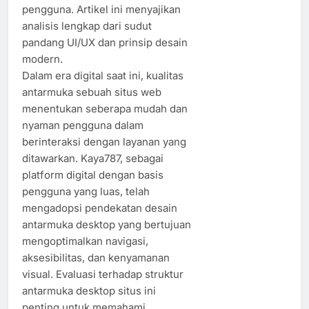
pengguna. Artikel ini menyajikan
analisis lengkap dari sudut
pandang UI/UX dan prinsip desain
modern.
Dalam era digital saat ini, kualitas
antarmuka sebuah situs web
menentukan seberapa mudah dan
nyaman pengguna dalam
berinteraksi dengan layanan yang
ditawarkan. Kaya787, sebagai
platform digital dengan basis
pengguna yang luas, telah
mengadopsi pendekatan desain
antarmuka desktop yang bertujuan
mengoptimalkan navigasi,
aksesibilitas, dan kenyamanan
visual. Evaluasi terhadap struktur
antarmuka desktop situs ini
penting untuk memahami