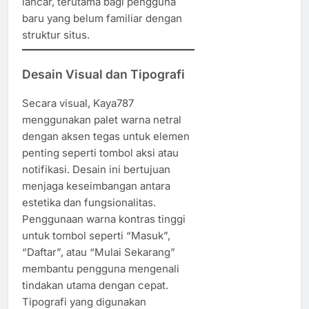
lancar, terutama bagi pengguna
baru yang belum familiar dengan
struktur situs.
Desain Visual dan Tipografi
Secara visual, Kaya787
menggunakan palet warna netral
dengan aksen tegas untuk elemen
penting seperti tombol aksi atau
notifikasi. Desain ini bertujuan
menjaga keseimbangan antara
estetika dan fungsionalitas.
Penggunaan warna kontras tinggi
untuk tombol seperti “Masuk”,
“Daftar”, atau “Mulai Sekarang”
membantu pengguna mengenali
tindakan utama dengan cepat.
Tipografi yang digunakan