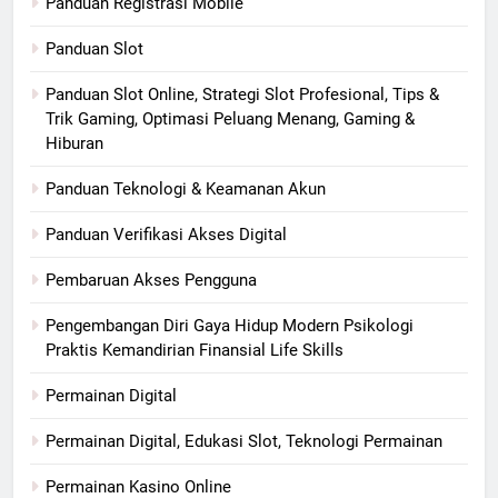
Panduan Registrasi Mobile
Panduan Slot
Panduan Slot Online, Strategi Slot Profesional, Tips &
Trik Gaming, Optimasi Peluang Menang, Gaming &
Hiburan
Panduan Teknologi & Keamanan Akun
Panduan Verifikasi Akses Digital
Pembaruan Akses Pengguna
Pengembangan Diri Gaya Hidup Modern Psikologi
Praktis Kemandirian Finansial Life Skills
Permainan Digital
Permainan Digital, Edukasi Slot, Teknologi Permainan
Permainan Kasino Online