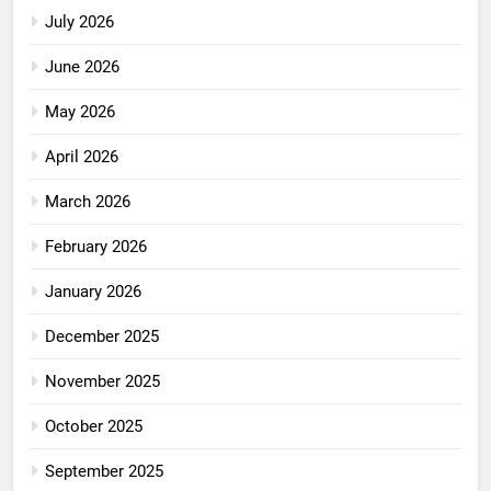
July 2026
June 2026
May 2026
April 2026
March 2026
February 2026
January 2026
December 2025
November 2025
October 2025
September 2025