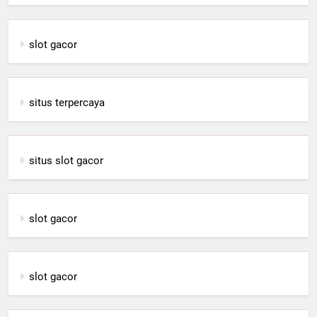
slot gacor
situs terpercaya
situs slot gacor
slot gacor
slot gacor