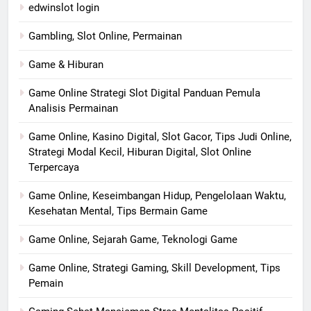
edwinslot login
Gambling, Slot Online, Permainan
Game & Hiburan
Game Online Strategi Slot Digital Panduan Pemula
Analisis Permainan
Game Online, Kasino Digital, Slot Gacor, Tips Judi Online,
Strategi Modal Kecil, Hiburan Digital, Slot Online
Terpercaya
Game Online, Keseimbangan Hidup, Pengelolaan Waktu,
Kesehatan Mental, Tips Bermain Game
Game Online, Sejarah Game, Teknologi Game
Game Online, Strategi Gaming, Skill Development, Tips
Pemain