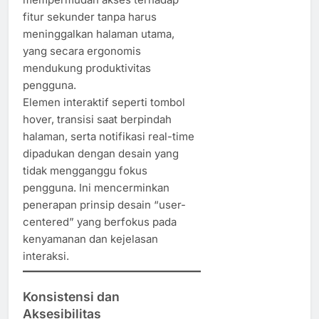
fitur sekunder tanpa harus
meninggalkan halaman utama,
yang secara ergonomis
mendukung produktivitas
pengguna.
Elemen interaktif seperti tombol
hover, transisi saat berpindah
halaman, serta notifikasi real-time
dipadukan dengan desain yang
tidak mengganggu fokus
pengguna. Ini mencerminkan
penerapan prinsip desain “user-
centered” yang berfokus pada
kenyamanan dan kejelasan
interaksi.
Konsistensi dan
Aksesibilitas