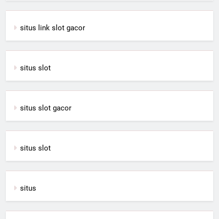
situs link slot gacor
situs slot
situs slot gacor
situs slot
situs