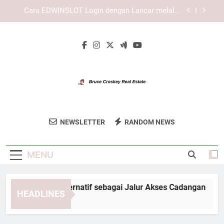
Skip
Login Edwinslot Terbaru dengan Akses yang
to
Lebih Nyaman dan Aman
content
Cara Mengakses Login Lebah4D Saat Koneksi
Lemot dengan Aman dan Efisien
TIARA4D Link Alternatif sebagai Jalur Akses
Cadangan
Cara EDWINSLOT Login dengan Lancar melalui
Perangkat Mobile dan Desktop
Login Edwinslot Terbaru dengan Akses yang
Lebih Nyaman dan Aman
Bruce Croskey
Temukan Properti Impian Anda Dengan
Cara Mengakses Login Lebah4D Saat Koneksi
NEWSLETTER
RANDOM NEWS
Real Estate
Lemot dengan Aman dan Efisien
Bruce Croskey Real Estate.
MENU
IARA4D Link Alternatif sebagai Jalur Akses Cadangan
C
HEADLINES
 Weeks Ago
1