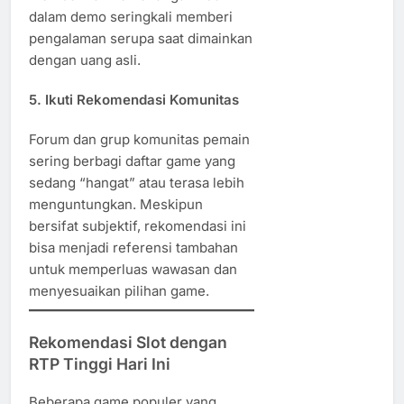
dalam demo seringkali memberi
pengalaman serupa saat dimainkan
dengan uang asli.
5.
Ikuti Rekomendasi Komunitas
Forum dan grup komunitas pemain
sering berbagi daftar game yang
sedang “hangat” atau terasa lebih
menguntungkan. Meskipun
bersifat subjektif, rekomendasi ini
bisa menjadi referensi tambahan
untuk memperluas wawasan dan
menyesuaikan pilihan game.
Rekomendasi Slot dengan
RTP Tinggi Hari Ini
Beberapa game populer yang