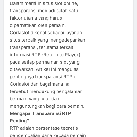
Dalam memilih situs slot online,
transparansi menjadi salah satu
faktor utama yang harus
diperhatikan oleh pemain.
Corlaslot dikenal sebagai layanan
situs terbaik yang mengedepankan
transparansi, terutama terkait
informasi RTP (Return to Player)
pada setiap permainan slot yang
ditawarkan. Artikel ini mengulas
pentingnya transparansi RTP di
Corlaslot dan bagaimana hal
tersebut mendukung pengalaman
bermain yang jujur dan
menguntungkan bagi para pemain.
Mengapa Transparansi RTP
Penting?
RTP adalah persentase teoretis
pengembalian dana kepada pemain