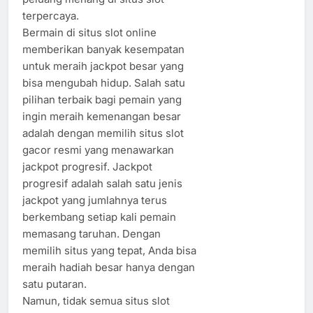
terpercaya.
Bermain di situs slot online
memberikan banyak kesempatan
untuk meraih jackpot besar yang
bisa mengubah hidup. Salah satu
pilihan terbaik bagi pemain yang
ingin meraih kemenangan besar
adalah dengan memilih situs slot
gacor resmi yang menawarkan
jackpot progresif. Jackpot
progresif adalah salah satu jenis
jackpot yang jumlahnya terus
berkembang setiap kali pemain
memasang taruhan. Dengan
memilih situs yang tepat, Anda bisa
meraih hadiah besar hanya dengan
satu putaran.
Namun, tidak semua situs slot