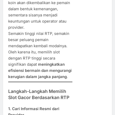
koin akan dikembalikan ke pemain
dalam bentuk kemenangan,
sementara sisanya menjadi
keuntungan untuk operator atau
provider.
Semakin tinggi nilai RTP, semakin
besar peluang pemain
mendapatkan kembali modalnya.
Oleh karena itu, memilih slot
dengan RTP tinggi secara
signifikan dapat
meningkatkan
efisiensi bermain dan mengurangi
kerugian dalam jangka panjang
.
Langkah-Langkah Memilih
Slot Gacor Berdasarkan RTP
1.
Cari Informasi Resmi dari
Provider