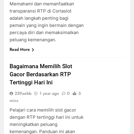
Memahami dan memanfaatkan
transparansi RTP di Corlaslot
adalah langkah penting bagi
pemain yang ingin bermain dengan
percaya diri dan memaksimalkan
peluang kemenangan.
Read More
Bagaimana Memilih Slot
Gacor Berdasarkan RTP
Tertinggi Hari Ini
259aebb
1 year ago
0
5
mins
Pelajari cara memilih slot gacor
dengan RTP tertinggi hari ini untuk
meningkatkan peluang
kemenangan. Panduan ini akan