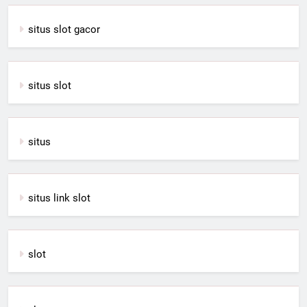
situs slot gacor
situs slot
situs
situs link slot
slot