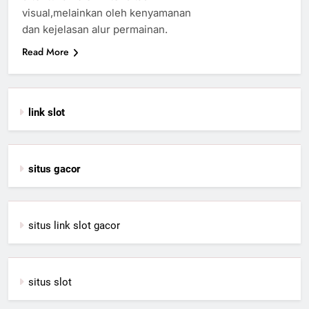
visual,melainkan oleh kenyamanan
dan kejelasan alur permainan.
Read More
link slot
situs gacor
situs link slot gacor
situs slot