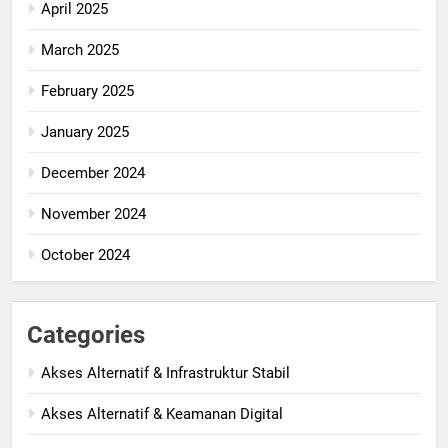
April 2025
March 2025
February 2025
January 2025
December 2024
November 2024
October 2024
Categories
Akses Alternatif & Infrastruktur Stabil
Akses Alternatif & Keamanan Digital