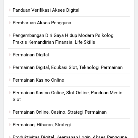
Panduan Verifikasi Akses Digital
Pembaruan Akses Pengguna
Pengembangan Diri Gaya Hidup Modern Psikologi
Praktis Kemandirian Finansial Life Skills
Permainan Digital
Permainan Digital, Edukasi Slot, Teknologi Permainan
Permainan Kasino Online
Permainan Kasino Online, Slot Online, Panduan Mesin
Slot
Permainan Online, Casino, Strategi Permainan
Permainan, Hiburan, Strategi
Produktivitas Digital, Keamanan Login, Akses Pengguna