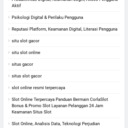
Aktif
Psikologi Digital & Perilaku Pengguna
Reputasi Platform, Keamanan Digital, Literasi Pengguna
situ slot gacor
situ slot online
situs gacor
situs slot gacor
slot online resmi terpercaya
Slot Online Terpercaya Panduan Bermain CorlaSlot
Bonus & Promo Slot Layanan Pelanggan 24 Jam
Keamanan Situs Slot
Slot Online, Analisis Data, Teknologi Perjudian