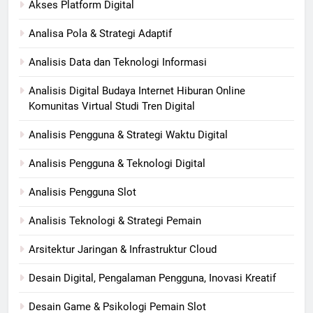
Akses Platform Digital
Analisa Pola & Strategi Adaptif
Analisis Data dan Teknologi Informasi
Analisis Digital Budaya Internet Hiburan Online
Komunitas Virtual Studi Tren Digital
Analisis Pengguna & Strategi Waktu Digital
Analisis Pengguna & Teknologi Digital
Analisis Pengguna Slot
Analisis Teknologi & Strategi Pemain
Arsitektur Jaringan & Infrastruktur Cloud
Desain Digital, Pengalaman Pengguna, Inovasi Kreatif
Desain Game & Psikologi Pemain Slot