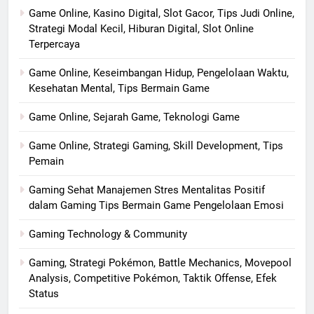
Game Online, Kasino Digital, Slot Gacor, Tips Judi Online,
Strategi Modal Kecil, Hiburan Digital, Slot Online
Terpercaya
Game Online, Keseimbangan Hidup, Pengelolaan Waktu,
Kesehatan Mental, Tips Bermain Game
Game Online, Sejarah Game, Teknologi Game
Game Online, Strategi Gaming, Skill Development, Tips
Pemain
Gaming Sehat Manajemen Stres Mentalitas Positif
dalam Gaming Tips Bermain Game Pengelolaan Emosi
Gaming Technology & Community
Gaming, Strategi Pokémon, Battle Mechanics, Movepool
Analysis, Competitive Pokémon, Taktik Offense, Efek
Status