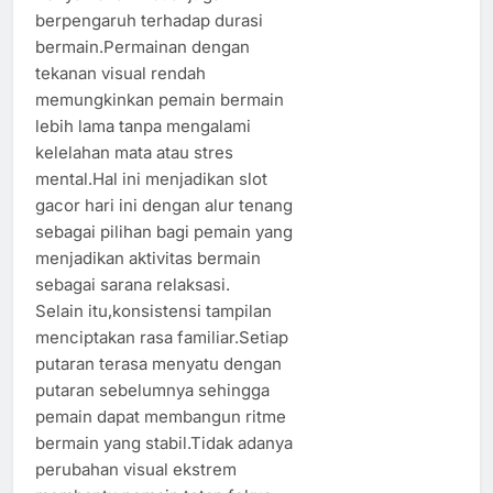
berpengaruh terhadap durasi
bermain.Permainan dengan
tekanan visual rendah
memungkinkan pemain bermain
lebih lama tanpa mengalami
kelelahan mata atau stres
mental.Hal ini menjadikan slot
gacor hari ini dengan alur tenang
sebagai pilihan bagi pemain yang
menjadikan aktivitas bermain
sebagai sarana relaksasi.
Selain itu,konsistensi tampilan
menciptakan rasa familiar.Setiap
putaran terasa menyatu dengan
putaran sebelumnya sehingga
pemain dapat membangun ritme
bermain yang stabil.Tidak adanya
perubahan visual ekstrem