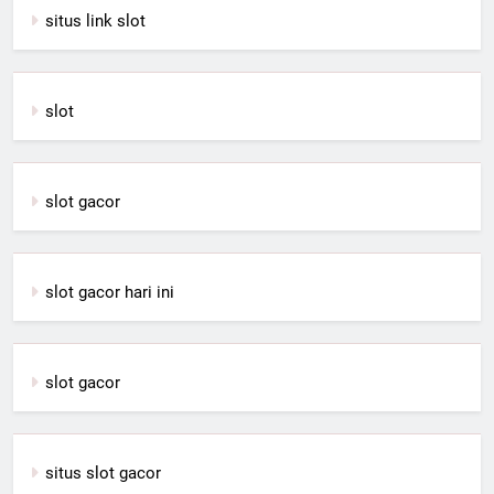
situs link slot
slot
slot gacor
slot gacor hari ini
slot gacor
situs slot gacor