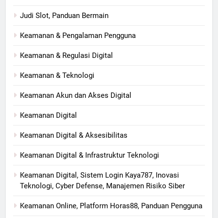
Judi Slot, Panduan Bermain
Keamanan & Pengalaman Pengguna
Keamanan & Regulasi Digital
Keamanan & Teknologi
Keamanan Akun dan Akses Digital
Keamanan Digital
Keamanan Digital & Aksesibilitas
Keamanan Digital & Infrastruktur Teknologi
Keamanan Digital, Sistem Login Kaya787, Inovasi
Teknologi, Cyber Defense, Manajemen Risiko Siber
Keamanan Online, Platform Horas88, Panduan Pengguna