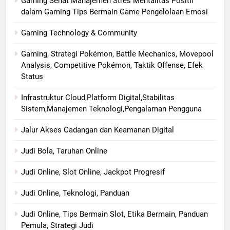
Gaming Sehat Manajemen Stres Mentalitas Positif
dalam Gaming Tips Bermain Game Pengelolaan Emosi
Gaming Technology & Community
Gaming, Strategi Pokémon, Battle Mechanics, Movepool
Analysis, Competitive Pokémon, Taktik Offense, Efek
Status
Infrastruktur Cloud,Platform Digital,Stabilitas
Sistem,Manajemen Teknologi,Pengalaman Pengguna
Jalur Akses Cadangan dan Keamanan Digital
Judi Bola, Taruhan Online
Judi Online, Slot Online, Jackpot Progresif
Judi Online, Teknologi, Panduan
Judi Online, Tips Bermain Slot, Etika Bermain, Panduan
Pemula, Strategi Judi