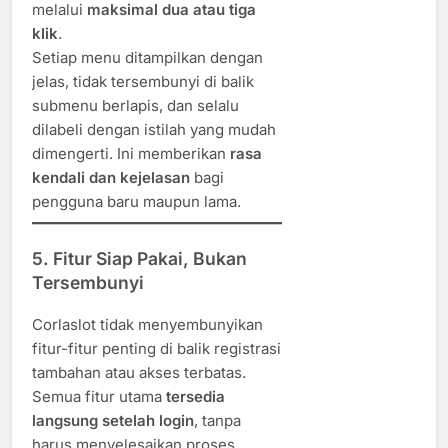
melalui
maksimal dua atau tiga
klik
.
Setiap menu ditampilkan dengan
jelas, tidak tersembunyi di balik
submenu berlapis, dan selalu
dilabeli dengan istilah yang mudah
dimengerti. Ini memberikan
rasa
kendali dan kejelasan
bagi
pengguna baru maupun lama.
5.
Fitur Siap Pakai, Bukan
Tersembunyi
Corlaslot tidak menyembunyikan
fitur-fitur penting di balik registrasi
tambahan atau akses terbatas.
Semua fitur utama
tersedia
langsung setelah login
, tanpa
harus menyelesaikan proses