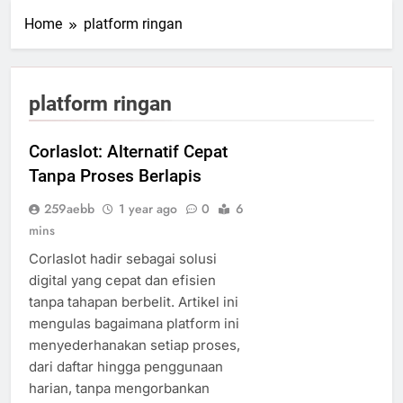
Home
platform ringan
platform ringan
Corlaslot: Alternatif Cepat
Tanpa Proses Berlapis
259aebb
1 year ago
0
6
mins
Corlaslot hadir sebagai solusi
digital yang cepat dan efisien
tanpa tahapan berbelit. Artikel ini
mengulas bagaimana platform ini
menyederhanakan setiap proses,
dari daftar hingga penggunaan
harian, tanpa mengorbankan