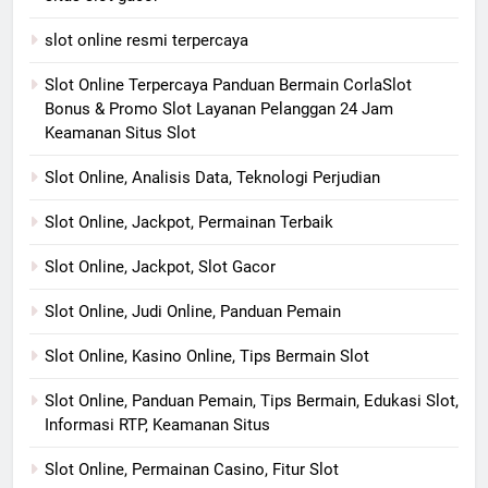
slot online resmi terpercaya
Slot Online Terpercaya Panduan Bermain CorlaSlot
Bonus & Promo Slot Layanan Pelanggan 24 Jam
Keamanan Situs Slot
Slot Online, Analisis Data, Teknologi Perjudian
Slot Online, Jackpot, Permainan Terbaik
Slot Online, Jackpot, Slot Gacor
Slot Online, Judi Online, Panduan Pemain
Slot Online, Kasino Online, Tips Bermain Slot
Slot Online, Panduan Pemain, Tips Bermain, Edukasi Slot,
Informasi RTP, Keamanan Situs
Slot Online, Permainan Casino, Fitur Slot