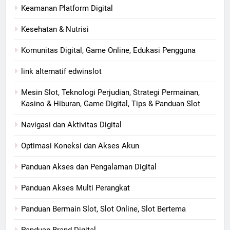
Keamanan Platform Digital
Kesehatan & Nutrisi
Komunitas Digital, Game Online, Edukasi Pengguna
link alternatif edwinslot
Mesin Slot, Teknologi Perjudian, Strategi Permainan,
Kasino & Hiburan, Game Digital, Tips & Panduan Slot
Navigasi dan Aktivitas Digital
Optimasi Koneksi dan Akses Akun
Panduan Akses dan Pengalaman Digital
Panduan Akses Multi Perangkat
Panduan Bermain Slot, Slot Online, Slot Bertema
Panduan Brand Digital