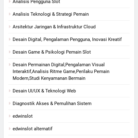
Analisis Pengguna Slot
Analisis Teknologi & Strategi Pemain
Arsitektur Jaringan & Infrastruktur Cloud
Desain Digital, Pengalaman Pengguna, Inovasi Kreatif
Desain Game & Psikologi Pemain Slot
Desain Permainan Digital,Pengalaman Visual
Interaktif,Analisis Ritme Game,Perilaku Pemain
Modern,Studi Kenyamanan Bermain
Desain UI/UX & Teknologi Web
Diagnostik Akses & Pemulihan Sistem
edwinslot
edwinslot alternatif