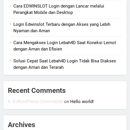
Cara EDWINSLOT Login dengan Lancar melalui
Perangkat Mobile dan Desktop
Login Edwinslot Terbaru dengan Akses yang Lebih
Nyaman dan Aman
Cara Mengakses Login Lebah4D Saat Koneksi Lemot
dengan Aman dan Efisien
Solusi Cepat Saat Lebah4D Login Tidak Bisa Diakses
dengan Aman dan Terarah
Recent Comments
A WordPress Commenter
on
Hello world!
Archives