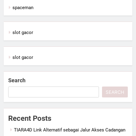
spaceman
slot gacor
slot gacor
Search
SEARCH
Recent Posts
TIARA4D Link Alternatif sebagai Jalur Akses Cadangan