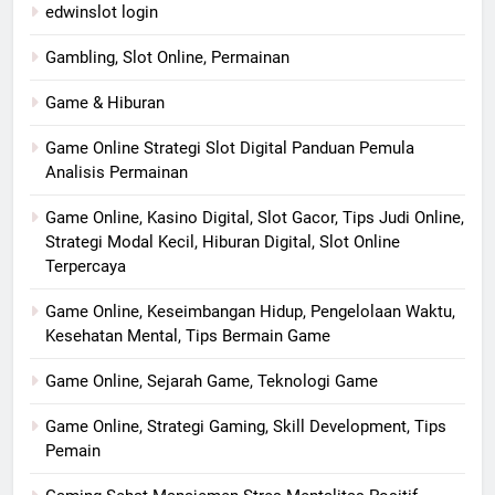
edwinslot login
Gambling, Slot Online, Permainan
Game & Hiburan
Game Online Strategi Slot Digital Panduan Pemula
Analisis Permainan
Game Online, Kasino Digital, Slot Gacor, Tips Judi Online,
Strategi Modal Kecil, Hiburan Digital, Slot Online
Terpercaya
Game Online, Keseimbangan Hidup, Pengelolaan Waktu,
Kesehatan Mental, Tips Bermain Game
Game Online, Sejarah Game, Teknologi Game
Game Online, Strategi Gaming, Skill Development, Tips
Pemain