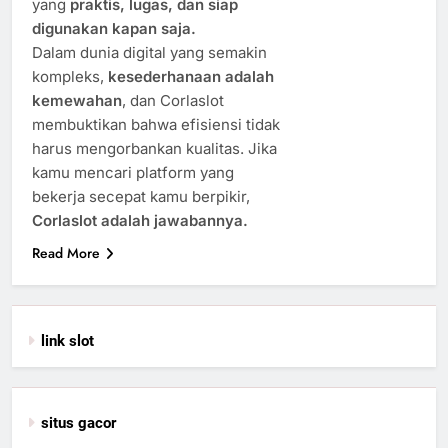
yang
praktis, lugas, dan siap
digunakan kapan saja.
Dalam dunia digital yang semakin
kompleks,
kesederhanaan adalah
kemewahan
, dan Corlaslot
membuktikan bahwa efisiensi tidak
harus mengorbankan kualitas. Jika
kamu mencari platform yang
bekerja secepat kamu berpikir,
Corlaslot adalah jawabannya.
Read More
link slot
situs gacor