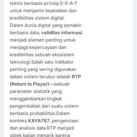
teknis berbasis prinsip E-E-A-T
untuk menjamin keandalan dan
kredibilitas sistem digital.
Dalam dunia digital yang semakin
berbasis data,
validitas informasi
menjadi elemen penting untuk
menjaga kepercayaan dan
kredibilitas sebuah ekosistem
teknologi.Salah satu indikator
penting yang sering digunakan
dalam sistem terukur adalah
RTP
(Return to Player)
—sebuah
parameter statistik yang
menggambarkan tingkat
pengembalian dari suatu sistem
berbasis probabilitas.Dalam
konteks
KAYA787
, pengelolaan
dan analisis data RTP menjadi
objek kajian menarik karena