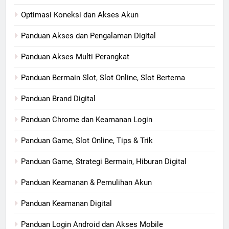
Optimasi Koneksi dan Akses Akun
Panduan Akses dan Pengalaman Digital
Panduan Akses Multi Perangkat
Panduan Bermain Slot, Slot Online, Slot Bertema
Panduan Brand Digital
Panduan Chrome dan Keamanan Login
Panduan Game, Slot Online, Tips & Trik
Panduan Game, Strategi Bermain, Hiburan Digital
Panduan Keamanan & Pemulihan Akun
Panduan Keamanan Digital
Panduan Login Android dan Akses Mobile