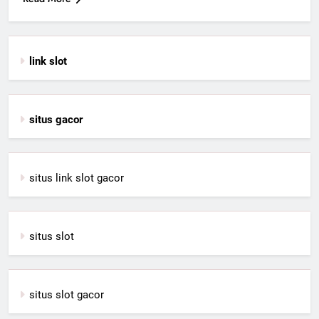
link slot
situs gacor
situs link slot gacor
situs slot
situs slot gacor