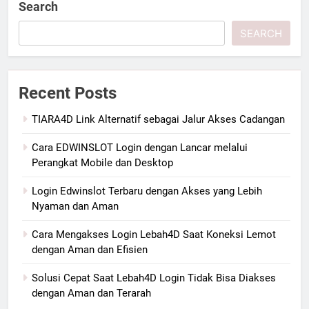
Search
SEARCH
Recent Posts
TIARA4D Link Alternatif sebagai Jalur Akses Cadangan
Cara EDWINSLOT Login dengan Lancar melalui
Perangkat Mobile dan Desktop
Login Edwinslot Terbaru dengan Akses yang Lebih
Nyaman dan Aman
Cara Mengakses Login Lebah4D Saat Koneksi Lemot
dengan Aman dan Efisien
Solusi Cepat Saat Lebah4D Login Tidak Bisa Diakses
dengan Aman dan Terarah