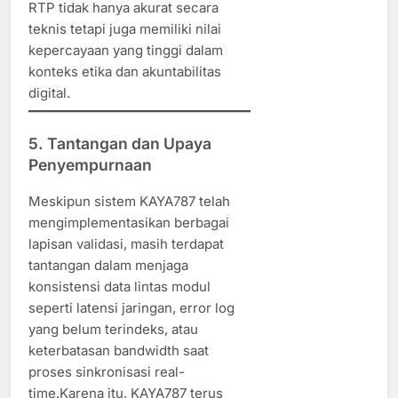
RTP tidak hanya akurat secara
teknis tetapi juga memiliki nilai
kepercayaan yang tinggi dalam
konteks etika dan akuntabilitas
digital.
5. Tantangan dan Upaya
Penyempurnaan
Meskipun sistem KAYA787 telah
mengimplementasikan berbagai
lapisan validasi, masih terdapat
tantangan dalam menjaga
konsistensi data lintas modul
seperti latensi jaringan, error log
yang belum terindeks, atau
keterbatasan bandwidth saat
proses sinkronisasi real-
time.Karena itu, KAYA787 terus