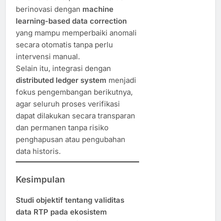
berinovasi dengan
machine
learning-based data correction
yang mampu memperbaiki anomali
secara otomatis tanpa perlu
intervensi manual.
Selain itu, integrasi dengan
distributed ledger system
menjadi
fokus pengembangan berikutnya,
agar seluruh proses verifikasi
dapat dilakukan secara transparan
dan permanen tanpa risiko
penghapusan atau pengubahan
data historis.
Kesimpulan
Studi objektif tentang validitas
data RTP pada ekosistem