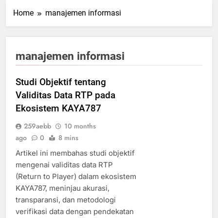
Home
manajemen informasi
manajemen informasi
Studi Objektif tentang
Validitas Data RTP pada
Ekosistem KAYA787
259aebb
10 months
ago
0
8 mins
Artikel ini membahas studi objektif
mengenai validitas data RTP
(Return to Player) dalam ekosistem
KAYA787, meninjau akurasi,
transparansi, dan metodologi
verifikasi data dengan pendekatan