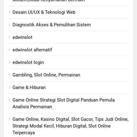
Desain UI/UX & Teknologi Web
Diagnostik Akses & Pemulihan Sistem
edwinslot
edwinslot alternatif
edwinslot login
Gambling, Slot Online, Permainan
Game & Hiburan
Game Online Strategi Slot Digital Panduan Pemula
Analisis Permainan
Game Online, Kasino Digital, Slot Gacor, Tips Judi Online,
Strategi Modal Kecil, Hiburan Digital, Slot Online
Terpercaya