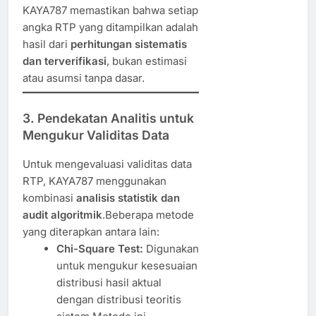
KAYA787 memastikan bahwa setiap
angka RTP yang ditampilkan adalah
hasil dari
perhitungan sistematis
dan terverifikasi
, bukan estimasi
atau asumsi tanpa dasar.
3. Pendekatan Analitis untuk
Mengukur Validitas Data
Untuk mengevaluasi validitas data
RTP, KAYA787 menggunakan
kombinasi
analisis statistik dan
audit algoritmik
.Beberapa metode
yang diterapkan antara lain:
Chi-Square Test:
Digunakan
untuk mengukur kesesuaian
distribusi hasil aktual
dengan distribusi teoritis