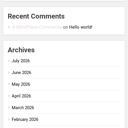
Recent Comments
A WordPress Commenter
on
Hello world!
Archives
July 2026
June 2026
May 2026
April 2026
March 2026
February 2026