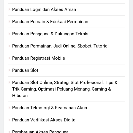
Panduan Login dan Akses Aman
Panduan Pemain & Edukasi Permainan
Panduan Pengguna & Dukungan Teknis
Panduan Permainan, Judi Online, Sbobet, Tutorial
Panduan Registrasi Mobile
Panduan Slot
Panduan Slot Online, Strategi Slot Profesional, Tips &
Trik Gaming, Optimasi Peluang Menang, Gaming &
Hiburan
Panduan Teknologi & Keamanan Akun
Panduan Verifikasi Akses Digital
Pembaruan Akses Pengguna