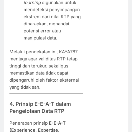
learning
digunakan untuk
mendeteksi penyimpangan
ekstrem dari nilai RTP yang
diharapkan, menandai
potensi error atau
manipulasi data.
Melalui pendekatan ini, KAYA787
menjaga agar validitas RTP tetap
tinggi dan terukur, sekaligus
memastikan data tidak dapat
dipengaruhi oleh faktor eksternal
yang tidak sah.
4. Prinsip E-E-A-T dalam
Pengelolaan Data RTP
Penerapan prinsip
E-E-A-T
(Experience, Expertise,