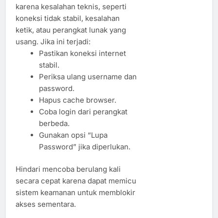
karena kesalahan teknis, seperti
koneksi tidak stabil, kesalahan
ketik, atau perangkat lunak yang
usang. Jika ini terjadi:
Pastikan koneksi internet
stabil.
Periksa ulang username dan
password.
Hapus cache browser.
Coba login dari perangkat
berbeda.
Gunakan opsi “Lupa
Password” jika diperlukan.
Hindari mencoba berulang kali
secara cepat karena dapat memicu
sistem keamanan untuk memblokir
akses sementara.