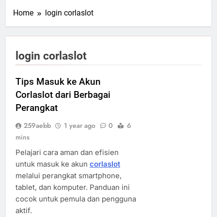
Home
login corlaslot
login corlaslot
Tips Masuk ke Akun
Corlaslot dari Berbagai
Perangkat
259aebb
1 year ago
0
6
mins
Pelajari cara aman dan efisien
untuk masuk ke akun
corlaslot
melalui perangkat smartphone,
tablet, dan komputer. Panduan ini
cocok untuk pemula dan pengguna
aktif.