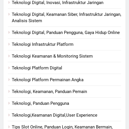
Teknologi Digital, Inovasi, Infrastruktur Jaringan
Teknologi Digital, Keamanan Siber, Infrastruktur Jaringan,
Analisis Sistem
Teknologi Digital, Panduan Pengguna, Gaya Hidup Online
Teknologi Infrastruktur Platform
Teknologi Keamanan & Monitoring Sistem
Teknologi Platform Digital
Teknologi Platform Permainan Angka
Teknologi, Keamanan, Panduan Pemain
Teknologi, Panduan Pengguna
Teknologi,Keamanan Digital,User Experience
Tips Slot Online, Panduan Login, Keamanan Bermain,