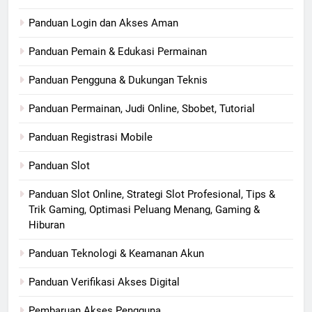
Panduan Login dan Akses Aman
Panduan Pemain & Edukasi Permainan
Panduan Pengguna & Dukungan Teknis
Panduan Permainan, Judi Online, Sbobet, Tutorial
Panduan Registrasi Mobile
Panduan Slot
Panduan Slot Online, Strategi Slot Profesional, Tips &
Trik Gaming, Optimasi Peluang Menang, Gaming &
Hiburan
Panduan Teknologi & Keamanan Akun
Panduan Verifikasi Akses Digital
Pembaruan Akses Pengguna