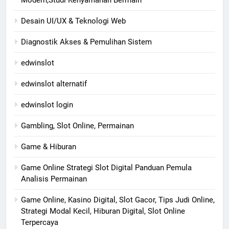
Modern,Studi Kenyamanan Bermain
Desain UI/UX & Teknologi Web
Diagnostik Akses & Pemulihan Sistem
edwinslot
edwinslot alternatif
edwinslot login
Gambling, Slot Online, Permainan
Game & Hiburan
Game Online Strategi Slot Digital Panduan Pemula
Analisis Permainan
Game Online, Kasino Digital, Slot Gacor, Tips Judi Online,
Strategi Modal Kecil, Hiburan Digital, Slot Online
Terpercaya