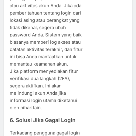
atau aktivitas akun Anda. Jika ada
pemberitahuan tentang login dari
lokasi asing atau perangkat yang
tidak dikenal, segera ubah
password Anda. Sistem yang baik
biasanya memberi log akses atau
catatan aktivitas terakhir, dan fitur
ini bisa Anda manfaatkan untuk
memantau keamanan akun.
Jika platform menyediakan fitur
verifikasi dua langkah (2FA),
segera aktifkan. Ini akan
melindungi akun Anda jika
informasi login utama diketahui
oleh pihak lain.
6. Solusi Jika Gagal Login
Terkadang pengguna gagal login