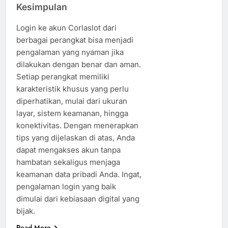
Kesimpulan
Login ke akun Corlaslot dari
berbagai perangkat bisa menjadi
pengalaman yang nyaman jika
dilakukan dengan benar dan aman.
Setiap perangkat memiliki
karakteristik khusus yang perlu
diperhatikan, mulai dari ukuran
layar, sistem keamanan, hingga
konektivitas. Dengan menerapkan
tips yang dijelaskan di atas, Anda
dapat mengakses akun tanpa
hambatan sekaligus menjaga
keamanan data pribadi Anda. Ingat,
pengalaman login yang baik
dimulai dari kebiasaan digital yang
bijak.
Read More