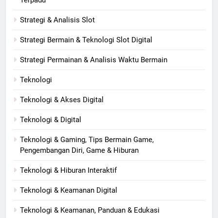
Terpadu
Strategi & Analisis Slot
Strategi Bermain & Teknologi Slot Digital
Strategi Permainan & Analisis Waktu Bermain
Teknologi
Teknologi & Akses Digital
Teknologi & Digital
Teknologi & Gaming, Tips Bermain Game,
Pengembangan Diri, Game & Hiburan
Teknologi & Hiburan Interaktif
Teknologi & Keamanan Digital
Teknologi & Keamanan, Panduan & Edukasi