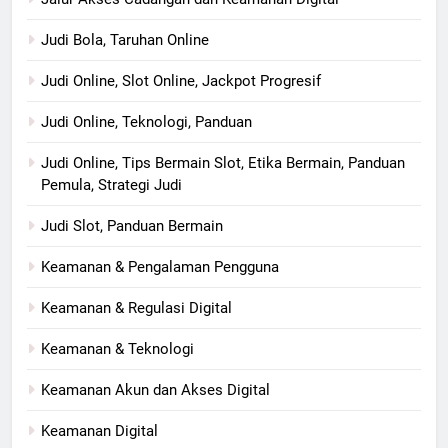
Judi Bola, Taruhan Online
Judi Online, Slot Online, Jackpot Progresif
Judi Online, Teknologi, Panduan
Judi Online, Tips Bermain Slot, Etika Bermain, Panduan
Pemula, Strategi Judi
Judi Slot, Panduan Bermain
Keamanan & Pengalaman Pengguna
Keamanan & Regulasi Digital
Keamanan & Teknologi
Keamanan Akun dan Akses Digital
Keamanan Digital