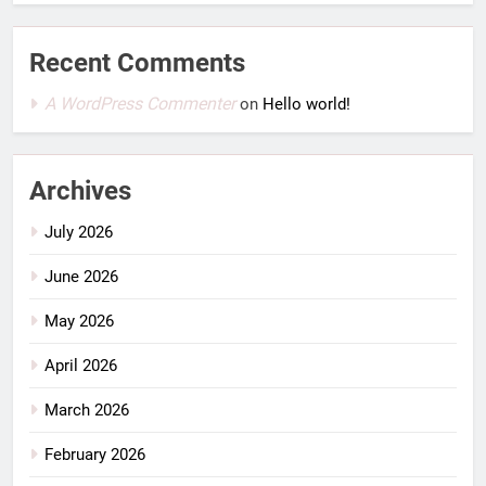
Recent Comments
A WordPress Commenter
on
Hello world!
Archives
July 2026
June 2026
May 2026
April 2026
March 2026
February 2026