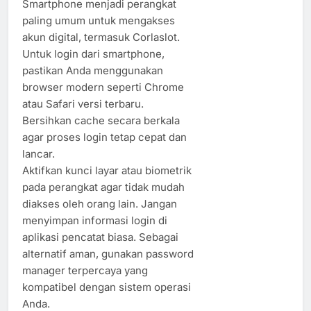
Smartphone menjadi perangkat
paling umum untuk mengakses
akun digital, termasuk Corlaslot.
Untuk login dari smartphone,
pastikan Anda menggunakan
browser modern seperti Chrome
atau Safari versi terbaru.
Bersihkan cache secara berkala
agar proses login tetap cepat dan
lancar.
Aktifkan kunci layar atau biometrik
pada perangkat agar tidak mudah
diakses oleh orang lain. Jangan
menyimpan informasi login di
aplikasi pencatat biasa. Sebagai
alternatif aman, gunakan password
manager terpercaya yang
kompatibel dengan sistem operasi
Anda.