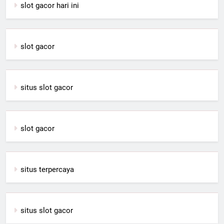
slot gacor hari ini
slot gacor
situs slot gacor
slot gacor
situs terpercaya
situs slot gacor