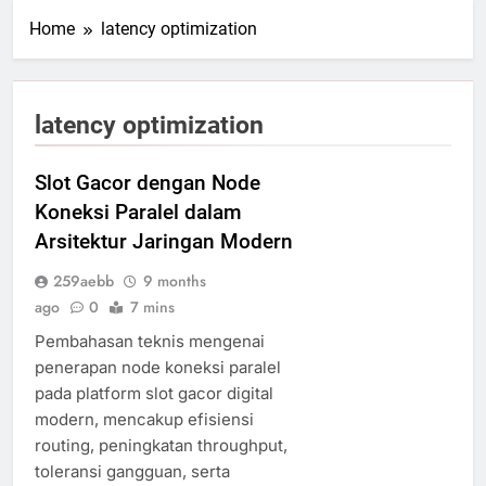
Home
latency optimization
latency optimization
Slot Gacor dengan Node
Koneksi Paralel dalam
Arsitektur Jaringan Modern
259aebb
9 months
ago
0
7 mins
Pembahasan teknis mengenai
penerapan node koneksi paralel
pada platform slot gacor digital
modern, mencakup efisiensi
routing, peningkatan throughput,
toleransi gangguan, serta