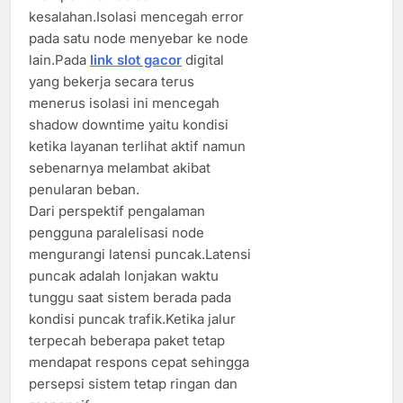
kesalahan.Isolasi mencegah error
pada satu node menyebar ke node
lain.Pada
link slot gacor
digital
yang bekerja secara terus
menerus isolasi ini mencegah
shadow downtime yaitu kondisi
ketika layanan terlihat aktif namun
sebenarnya melambat akibat
penularan beban.
Dari perspektif pengalaman
pengguna paralelisasi node
mengurangi latensi puncak.Latensi
puncak adalah lonjakan waktu
tunggu saat sistem berada pada
kondisi puncak trafik.Ketika jalur
terpecah beberapa paket tetap
mendapat respons cepat sehingga
persepsi sistem tetap ringan dan