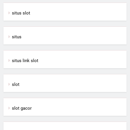
situs slot
situs
situs link slot
slot
slot gacor