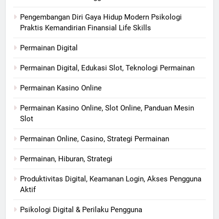
Pengembangan Diri Gaya Hidup Modern Psikologi
Praktis Kemandirian Finansial Life Skills
Permainan Digital
Permainan Digital, Edukasi Slot, Teknologi Permainan
Permainan Kasino Online
Permainan Kasino Online, Slot Online, Panduan Mesin
Slot
Permainan Online, Casino, Strategi Permainan
Permainan, Hiburan, Strategi
Produktivitas Digital, Keamanan Login, Akses Pengguna
Aktif
Psikologi Digital & Perilaku Pengguna