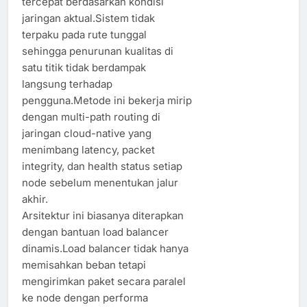
tercepat berdasarkan kondisi
jaringan aktual.Sistem tidak
terpaku pada rute tunggal
sehingga penurunan kualitas di
satu titik tidak berdampak
langsung terhadap
pengguna.Metode ini bekerja mirip
dengan multi-path routing di
jaringan cloud-native yang
menimbang latency, packet
integrity, dan health status setiap
node sebelum menentukan jalur
akhir.
Arsitektur ini biasanya diterapkan
dengan bantuan load balancer
dinamis.Load balancer tidak hanya
memisahkan beban tetapi
mengirimkan paket secara paralel
ke node dengan performa