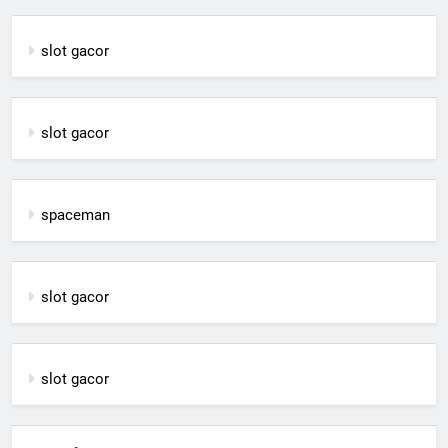
slot gacor
slot gacor
spaceman
slot gacor
slot gacor