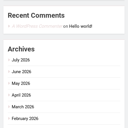
Recent Comments
A WordPress Commenter
on
Hello world!
Archives
July 2026
June 2026
May 2026
April 2026
March 2026
February 2026