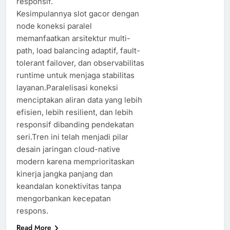
responsif.
Kesimpulannya slot gacor dengan
node koneksi paralel
memanfaatkan arsitektur multi-
path, load balancing adaptif, fault-
tolerant failover, dan observabilitas
runtime untuk menjaga stabilitas
layanan.Paralelisasi koneksi
menciptakan aliran data yang lebih
efisien, lebih resilient, dan lebih
responsif dibanding pendekatan
seri.Tren ini telah menjadi pilar
desain jaringan cloud-native
modern karena memprioritaskan
kinerja jangka panjang dan
keandalan konektivitas tanpa
mengorbankan kecepatan
respons.
Read More