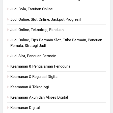
Judi Bola, Taruhan Online
Judi Online, Slot Online, Jackpot Progresif
Judi Online, Teknologi, Panduan
Judi Online, Tips Bermain Slot, Etika Bermain, Panduan
Pemula, Strategi Judi
Judi Slot, Panduan Bermain
Keamanan & Pengalaman Pengguna
Keamanan & Regulasi Digital
Keamanan & Teknologi
Keamanan Akun dan Akses Digital
Keamanan Digital