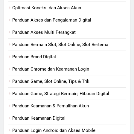
Optimasi Koneksi dan Akses Akun
Panduan Akses dan Pengalaman Digital
Panduan Akses Multi Perangkat
Panduan Bermain Slot, Slot Online, Slot Bertema
Panduan Brand Digital
Panduan Chrome dan Keamanan Login
Panduan Game, Slot Online, Tips & Trik
Panduan Game, Strategi Bermain, Hiburan Digital
Panduan Keamanan & Pemulihan Akun
Panduan Keamanan Digital
Panduan Login Android dan Akses Mobile