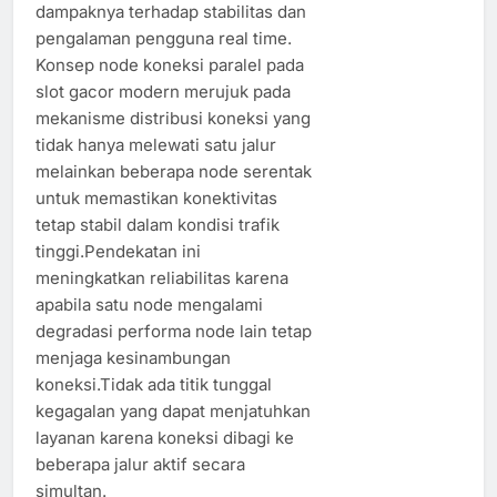
dampaknya terhadap stabilitas dan
pengalaman pengguna real time.
Konsep node koneksi paralel pada
slot gacor modern merujuk pada
mekanisme distribusi koneksi yang
tidak hanya melewati satu jalur
melainkan beberapa node serentak
untuk memastikan konektivitas
tetap stabil dalam kondisi trafik
tinggi.Pendekatan ini
meningkatkan reliabilitas karena
apabila satu node mengalami
degradasi performa node lain tetap
menjaga kesinambungan
koneksi.Tidak ada titik tunggal
kegagalan yang dapat menjatuhkan
layanan karena koneksi dibagi ke
beberapa jalur aktif secara
simultan.