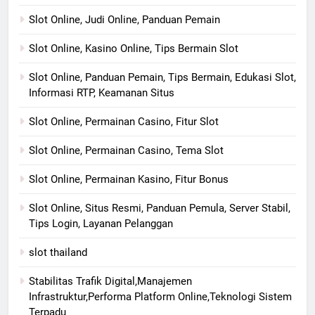
Slot Online, Judi Online, Panduan Pemain
Slot Online, Kasino Online, Tips Bermain Slot
Slot Online, Panduan Pemain, Tips Bermain, Edukasi Slot,
Informasi RTP, Keamanan Situs
Slot Online, Permainan Casino, Fitur Slot
Slot Online, Permainan Casino, Tema Slot
Slot Online, Permainan Kasino, Fitur Bonus
Slot Online, Situs Resmi, Panduan Pemula, Server Stabil,
Tips Login, Layanan Pelanggan
slot thailand
Stabilitas Trafik Digital,Manajemen
Infrastruktur,Performa Platform Online,Teknologi Sistem
Terpadu