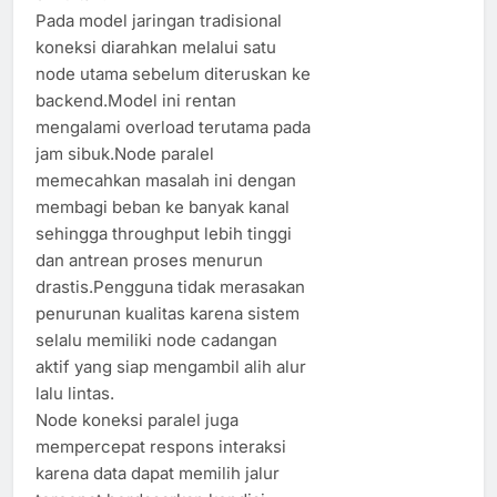
Pada model jaringan tradisional
koneksi diarahkan melalui satu
node utama sebelum diteruskan ke
backend.Model ini rentan
mengalami overload terutama pada
jam sibuk.Node paralel
memecahkan masalah ini dengan
membagi beban ke banyak kanal
sehingga throughput lebih tinggi
dan antrean proses menurun
drastis.Pengguna tidak merasakan
penurunan kualitas karena sistem
selalu memiliki node cadangan
aktif yang siap mengambil alih alur
lalu lintas.
Node koneksi paralel juga
mempercepat respons interaksi
karena data dapat memilih jalur