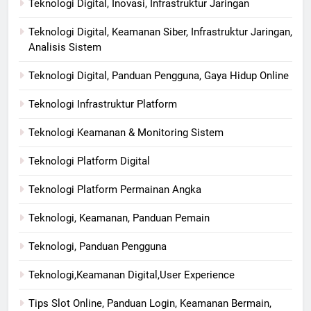
Teknologi Digital, Inovasi, Infrastruktur Jaringan
Teknologi Digital, Keamanan Siber, Infrastruktur Jaringan,
Analisis Sistem
Teknologi Digital, Panduan Pengguna, Gaya Hidup Online
Teknologi Infrastruktur Platform
Teknologi Keamanan & Monitoring Sistem
Teknologi Platform Digital
Teknologi Platform Permainan Angka
Teknologi, Keamanan, Panduan Pemain
Teknologi, Panduan Pengguna
Teknologi,Keamanan Digital,User Experience
Tips Slot Online, Panduan Login, Keamanan Bermain,