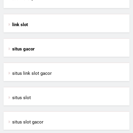
link slot
situs gacor
situs link slot gacor
situs slot
situs slot gacor