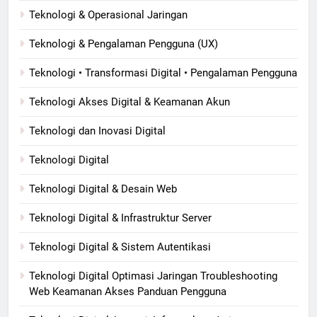
Teknologi & Operasional Jaringan
Teknologi & Pengalaman Pengguna (UX)
Teknologi • Transformasi Digital • Pengalaman Pengguna
Teknologi Akses Digital & Keamanan Akun
Teknologi dan Inovasi Digital
Teknologi Digital
Teknologi Digital & Desain Web
Teknologi Digital & Infrastruktur Server
Teknologi Digital & Sistem Autentikasi
Teknologi Digital Optimasi Jaringan Troubleshooting
Web Keamanan Akses Panduan Pengguna