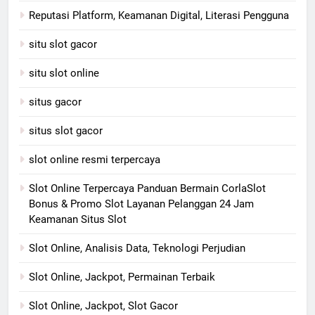
Reputasi Platform, Keamanan Digital, Literasi Pengguna
situ slot gacor
situ slot online
situs gacor
situs slot gacor
slot online resmi terpercaya
Slot Online Terpercaya Panduan Bermain CorlaSlot
Bonus & Promo Slot Layanan Pelanggan 24 Jam
Keamanan Situs Slot
Slot Online, Analisis Data, Teknologi Perjudian
Slot Online, Jackpot, Permainan Terbaik
Slot Online, Jackpot, Slot Gacor