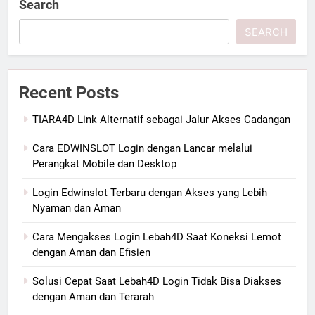
Search
SEARCH
Recent Posts
TIARA4D Link Alternatif sebagai Jalur Akses Cadangan
Cara EDWINSLOT Login dengan Lancar melalui
Perangkat Mobile dan Desktop
Login Edwinslot Terbaru dengan Akses yang Lebih
Nyaman dan Aman
Cara Mengakses Login Lebah4D Saat Koneksi Lemot
dengan Aman dan Efisien
Solusi Cepat Saat Lebah4D Login Tidak Bisa Diakses
dengan Aman dan Terarah