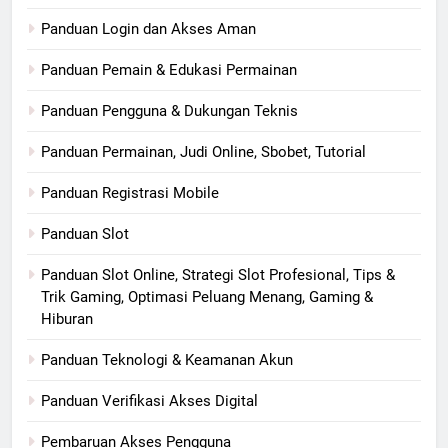
Panduan Login dan Akses Aman
Panduan Pemain & Edukasi Permainan
Panduan Pengguna & Dukungan Teknis
Panduan Permainan, Judi Online, Sbobet, Tutorial
Panduan Registrasi Mobile
Panduan Slot
Panduan Slot Online, Strategi Slot Profesional, Tips &
Trik Gaming, Optimasi Peluang Menang, Gaming &
Hiburan
Panduan Teknologi & Keamanan Akun
Panduan Verifikasi Akses Digital
Pembaruan Akses Pengguna