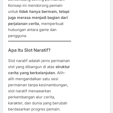
Konsep ini mendorong pemain
untuk
tidak hanya bermain, tetapi
juga merasa menjadi bagian dari
perjalanan cerita
, memperkuat
hubungan antara game dan
pengguna.
Apa Itu Slot Naratif?
Slot naratif adalah jenis permainan
slot yang dibangun di atas
struktur
cerita yang berkelanjutan
. Alih-
alih mengandalkan satu sesi
permainan tanpa kesinambungan,
slot naratif menawarkan
perkembangan alur cerita,
karakter, dan dunia yang berubah
berdasarkan progres pemain.