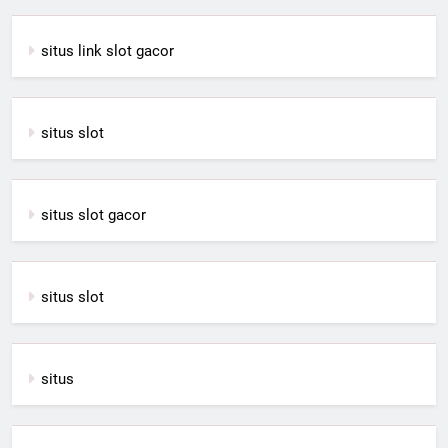
situs link slot gacor
situs slot
situs slot gacor
situs slot
situs