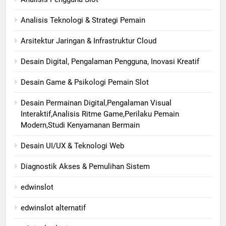
Analisis Teknologi & Strategi Pemain
Arsitektur Jaringan & Infrastruktur Cloud
Desain Digital, Pengalaman Pengguna, Inovasi Kreatif
Desain Game & Psikologi Pemain Slot
Desain Permainan Digital,Pengalaman Visual
Interaktif,Analisis Ritme Game,Perilaku Pemain
Modern,Studi Kenyamanan Bermain
Desain UI/UX & Teknologi Web
Diagnostik Akses & Pemulihan Sistem
edwinslot
edwinslot alternatif