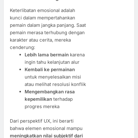
Keterlibatan emosional adalah
kunci dalam mempertahankan
pemain dalam jangka panjang. Saat
pemain merasa terhubung dengan
karakter atau cerita, mereka
cenderung:
Lebih lama bermain
karena
ingin tahu kelanjutan alur
Kembali ke permainan
untuk menyelesaikan misi
atau melihat resolusi konflik
Mengembangkan rasa
kepemilikan
terhadap
progres mereka
Dari perspektif UX, ini berarti
bahwa elemen emosional mampu
meningkatkan nilai subjektif dari