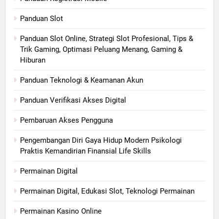
Panduan Slot
Panduan Slot Online, Strategi Slot Profesional, Tips &
Trik Gaming, Optimasi Peluang Menang, Gaming &
Hiburan
Panduan Teknologi & Keamanan Akun
Panduan Verifikasi Akses Digital
Pembaruan Akses Pengguna
Pengembangan Diri Gaya Hidup Modern Psikologi
Praktis Kemandirian Finansial Life Skills
Permainan Digital
Permainan Digital, Edukasi Slot, Teknologi Permainan
Permainan Kasino Online