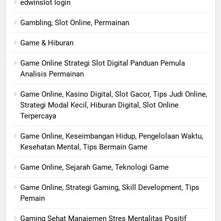
edwinslot login
Gambling, Slot Online, Permainan
Game & Hiburan
Game Online Strategi Slot Digital Panduan Pemula
Analisis Permainan
Game Online, Kasino Digital, Slot Gacor, Tips Judi Online,
Strategi Modal Kecil, Hiburan Digital, Slot Online
Terpercaya
Game Online, Keseimbangan Hidup, Pengelolaan Waktu,
Kesehatan Mental, Tips Bermain Game
Game Online, Sejarah Game, Teknologi Game
Game Online, Strategi Gaming, Skill Development, Tips
Pemain
Gaming Sehat Manajemen Stres Mentalitas Positif