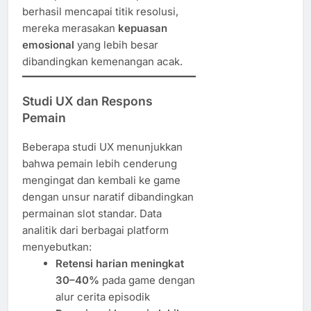
berhasil mencapai titik resolusi,
mereka merasakan
kepuasan
emosional
yang lebih besar
dibandingkan kemenangan acak.
Studi UX dan Respons
Pemain
Beberapa studi UX menunjukkan
bahwa pemain lebih cenderung
mengingat dan kembali ke game
dengan unsur naratif dibandingkan
permainan slot standar. Data
analitik dari berbagai platform
menyebutkan:
Retensi harian meningkat
30–40%
pada game dengan
alur cerita episodik