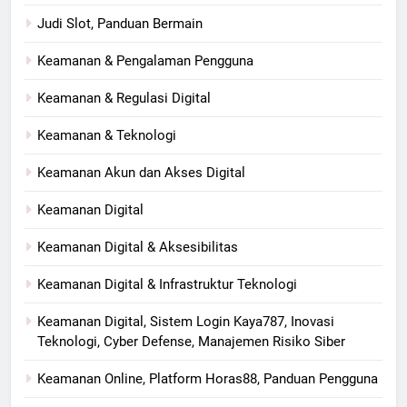
Judi Slot, Panduan Bermain
Keamanan & Pengalaman Pengguna
Keamanan & Regulasi Digital
Keamanan & Teknologi
Keamanan Akun dan Akses Digital
Keamanan Digital
Keamanan Digital & Aksesibilitas
Keamanan Digital & Infrastruktur Teknologi
Keamanan Digital, Sistem Login Kaya787, Inovasi
Teknologi, Cyber Defense, Manajemen Risiko Siber
Keamanan Online, Platform Horas88, Panduan Pengguna