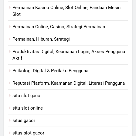
Permainan Kasino Online, Slot Online, Panduan Mesin
Slot
Permainan Online, Casino, Strategi Permainan
Permainan, Hiburan, Strategi
Produktivitas Digital, Keamanan Login, Akses Pengguna
Aktif
Psikologi Digital & Perilaku Pengguna
Reputasi Platform, Keamanan Digital, Literasi Pengguna
situ slot gacor
situ slot online
situs gacor
situs slot gacor