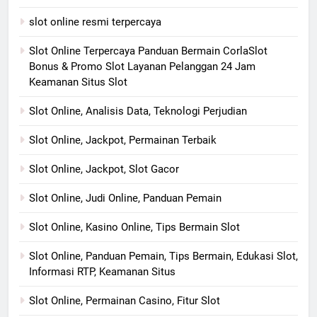
slot online resmi terpercaya
Slot Online Terpercaya Panduan Bermain CorlaSlot
Bonus & Promo Slot Layanan Pelanggan 24 Jam
Keamanan Situs Slot
Slot Online, Analisis Data, Teknologi Perjudian
Slot Online, Jackpot, Permainan Terbaik
Slot Online, Jackpot, Slot Gacor
Slot Online, Judi Online, Panduan Pemain
Slot Online, Kasino Online, Tips Bermain Slot
Slot Online, Panduan Pemain, Tips Bermain, Edukasi Slot,
Informasi RTP, Keamanan Situs
Slot Online, Permainan Casino, Fitur Slot