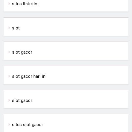
situs link slot
slot
slot gacor
slot gacor hari ini
slot gacor
situs slot gacor