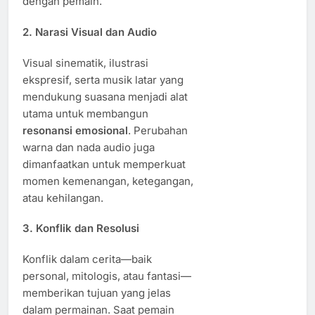
dengan pemain.
2.
Narasi Visual dan Audio
Visual sinematik, ilustrasi
ekspresif, serta musik latar yang
mendukung suasana menjadi alat
utama untuk membangun
resonansi emosional
. Perubahan
warna dan nada audio juga
dimanfaatkan untuk memperkuat
momen kemenangan, ketegangan,
atau kehilangan.
3.
Konflik dan Resolusi
Konflik dalam cerita—baik
personal, mitologis, atau fantasi—
memberikan tujuan yang jelas
dalam permainan. Saat pemain