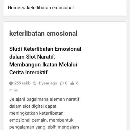
Home
keterlibatan emosional
keterlibatan emosional
Studi Keterlibatan Emosional
dalam Slot Naratif:
Membangun Ikatan Melalui
Cerita Interaktif
259aebb
1 year ago
0
6
mins
Jelajahi bagaimana elemen naratif
dalam slot digital dapat
meningkatkan keterlibatan
emosional pemain, membentuk
pengalaman yang lebih mendalam