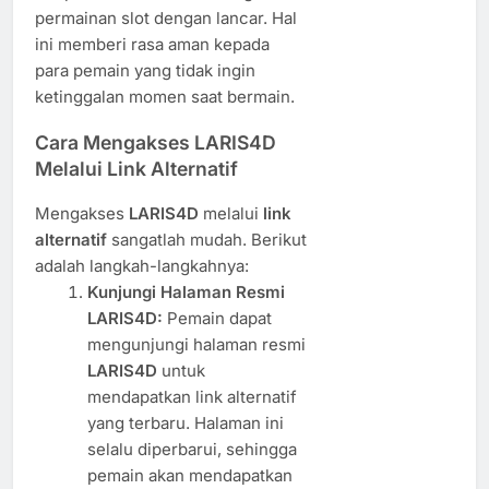
permainan slot dengan lancar. Hal
ini memberi rasa aman kepada
para pemain yang tidak ingin
ketinggalan momen saat bermain.
Cara Mengakses LARIS4D
Melalui Link Alternatif
Mengakses
LARIS4D
melalui
link
alternatif
sangatlah mudah. Berikut
adalah langkah-langkahnya:
Kunjungi Halaman Resmi
LARIS4D:
Pemain dapat
mengunjungi halaman resmi
LARIS4D
untuk
mendapatkan link alternatif
yang terbaru. Halaman ini
selalu diperbarui, sehingga
pemain akan mendapatkan