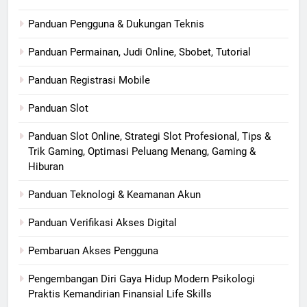
Panduan Pengguna & Dukungan Teknis
Panduan Permainan, Judi Online, Sbobet, Tutorial
Panduan Registrasi Mobile
Panduan Slot
Panduan Slot Online, Strategi Slot Profesional, Tips &
Trik Gaming, Optimasi Peluang Menang, Gaming &
Hiburan
Panduan Teknologi & Keamanan Akun
Panduan Verifikasi Akses Digital
Pembaruan Akses Pengguna
Pengembangan Diri Gaya Hidup Modern Psikologi
Praktis Kemandirian Finansial Life Skills