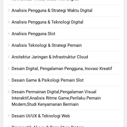
Analisis Pengguna & Strategi Waktu Digital
Analisis Pengguna & Teknologi Digital
Analisis Pengguna Slot
Analisis Teknologi & Strategi Pemain
Arsitektur Jaringan & Infrastruktur Cloud
Desain Digital, Pengalaman Pengguna, Inovasi Kreatif
Desain Game & Psikologi Pemain Slot
Desain Permainan Digital,Pengalaman Visual
Interaktif,Analisis Ritme Game,Perilaku Pemain
Modern,Studi Kenyamanan Bermain
Desain UI/UX & Teknologi Web