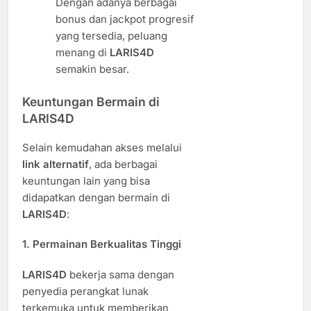
Dengan adanya berbagai
bonus dan jackpot progresif
yang tersedia, peluang
menang di
LARIS4D
semakin besar.
Keuntungan Bermain di
LARIS4D
Selain kemudahan akses melalui
link alternatif
, ada berbagai
keuntungan lain yang bisa
didapatkan dengan bermain di
LARIS4D
:
1. Permainan Berkualitas Tinggi
LARIS4D
bekerja sama dengan
penyedia perangkat lunak
terkemuka untuk memberikan