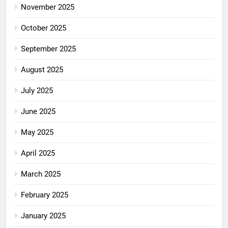
November 2025
October 2025
September 2025
August 2025
July 2025
June 2025
May 2025
April 2025
March 2025
February 2025
January 2025