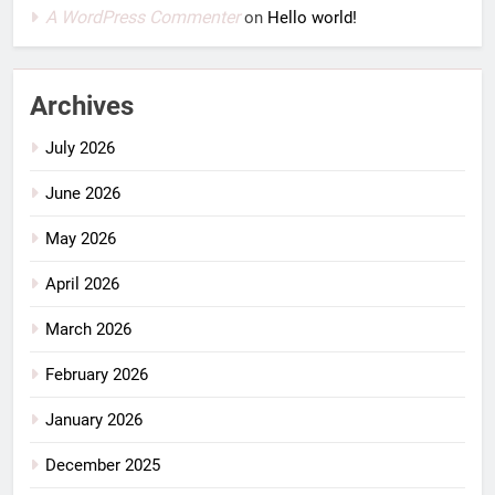
A WordPress Commenter
on
Hello world!
Archives
July 2026
June 2026
May 2026
April 2026
March 2026
February 2026
January 2026
December 2025