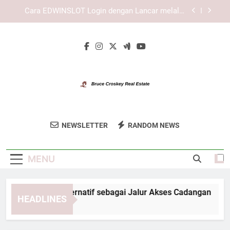
Skip
Login Edwinslot Terbaru dengan Akses yang
to
Lebih Nyaman dan Aman
content
Cara Mengakses Login Lebah4D Saat Koneksi
Lemot dengan Aman dan Efisien
TIARA4D Link Alternatif sebagai Jalur Akses
Cadangan
Cara EDWINSLOT Login dengan Lancar melalui
Perangkat Mobile dan Desktop
Login Edwinslot Terbaru dengan Akses yang
Lebih Nyaman dan Aman
Bruce Croskey
Temukan Properti Impian Anda Dengan
Cara Mengakses Login Lebah4D Saat Koneksi
NEWSLETTER
RANDOM NEWS
Real Estate
Lemot dengan Aman dan Efisien
Bruce Croskey Real Estate.
MENU
ARA4D Link Alternatif sebagai Jalur Akses Cadangan
Ca
HEADLINES
Weeks Ago
1 