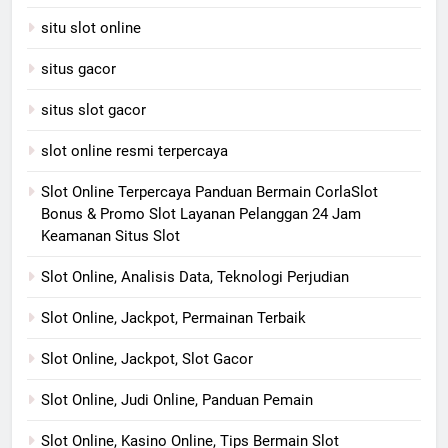
situ slot online
situs gacor
situs slot gacor
slot online resmi terpercaya
Slot Online Terpercaya Panduan Bermain CorlaSlot
Bonus & Promo Slot Layanan Pelanggan 24 Jam
Keamanan Situs Slot
Slot Online, Analisis Data, Teknologi Perjudian
Slot Online, Jackpot, Permainan Terbaik
Slot Online, Jackpot, Slot Gacor
Slot Online, Judi Online, Panduan Pemain
Slot Online, Kasino Online, Tips Bermain Slot