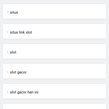
situs
situs link slot
slot
slot gacor
slot gacor hari ini