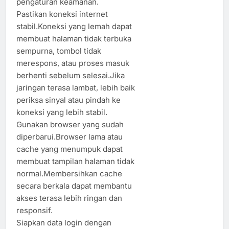
pengaturan keamanan.
Pastikan koneksi internet
stabil.Koneksi yang lemah dapat
membuat halaman tidak terbuka
sempurna, tombol tidak
merespons, atau proses masuk
berhenti sebelum selesai.Jika
jaringan terasa lambat, lebih baik
periksa sinyal atau pindah ke
koneksi yang lebih stabil.
Gunakan browser yang sudah
diperbarui.Browser lama atau
cache yang menumpuk dapat
membuat tampilan halaman tidak
normal.Membersihkan cache
secara berkala dapat membantu
akses terasa lebih ringan dan
responsif.
Siapkan data login dengan