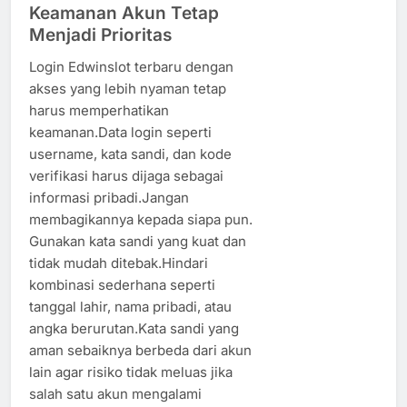
Keamanan Akun Tetap
Menjadi Prioritas
Login Edwinslot terbaru dengan
akses yang lebih nyaman tetap
harus memperhatikan
keamanan.Data login seperti
username, kata sandi, dan kode
verifikasi harus dijaga sebagai
informasi pribadi.Jangan
membagikannya kepada siapa pun.
Gunakan kata sandi yang kuat dan
tidak mudah ditebak.Hindari
kombinasi sederhana seperti
tanggal lahir, nama pribadi, atau
angka berurutan.Kata sandi yang
aman sebaiknya berbeda dari akun
lain agar risiko tidak meluas jika
salah satu akun mengalami