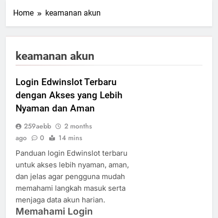
Home
keamanan akun
keamanan akun
Login Edwinslot Terbaru
dengan Akses yang Lebih
Nyaman dan Aman
259aebb
2 months
ago
0
14 mins
Panduan login Edwinslot terbaru
untuk akses lebih nyaman, aman,
dan jelas agar pengguna mudah
memahami langkah masuk serta
menjaga data akun harian.
Memahami Login