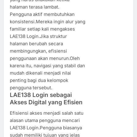
halaman terasa lambat.
Pengguna aktif membutuhkan
konsistensi.Mereka ingin alur yang
familiar setiap kali mengakses
LAE138 Login.Jika struktur
halaman berubah secara
membingungkan, efisiensi
penggunaan akan menurun.Oleh
karena itu, navigasi yang stabil dan
mudah dikenali menjadi nilai
penting bagi dua kelompok
pengguna tersebut.
LAE138 Login sebagai
Akses Digital yang Efisien
Efisiensi akses menjadi salah satu
alasan utama pengguna mencari
LAE138 Login.Pengguna biasanya
sudah memiliki tujuan yang jelas