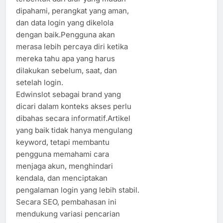
dipahami, perangkat yang aman,
dan data login yang dikelola
dengan baik.Pengguna akan
merasa lebih percaya diri ketika
mereka tahu apa yang harus
dilakukan sebelum, saat, dan
setelah login.
Edwinslot sebagai brand yang
dicari dalam konteks akses perlu
dibahas secara informatif.Artikel
yang baik tidak hanya mengulang
keyword, tetapi membantu
pengguna memahami cara
menjaga akun, menghindari
kendala, dan menciptakan
pengalaman login yang lebih stabil.
Secara SEO, pembahasan ini
mendukung variasi pencarian