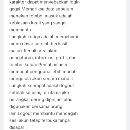
karakter dapat menyebabkan login
gagal.Memeriksa data sebelum
menekan tombol masuk adalah
kebiasaan kecil yang sangat
membantu.
Langkah ketiga adalah memahami
menu dasar setelah berhasil
masuk.Kenali area akun,
pengaturan, informasi profil, dan
tombol keluar.Pemahaman ini
membuat pengguna lebih mudah
mengelola akun secara mandiri.
Langkah keempat adalah logout
setelah selesai, terutama jika
perangkat sering dipinjam atau
digunakan bersama orang
lain.Logout membantu mencegah
sesi akun tetap terbuka tanpa
disadari.