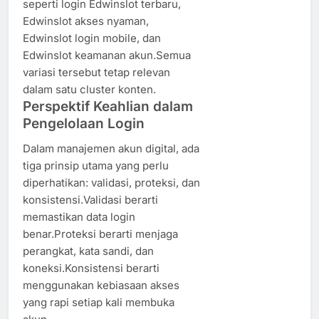
seperti login Edwinslot terbaru,
Edwinslot akses nyaman,
Edwinslot login mobile, dan
Edwinslot keamanan akun.Semua
variasi tersebut tetap relevan
dalam satu cluster konten.
Perspektif Keahlian dalam
Pengelolaan Login
Dalam manajemen akun digital, ada
tiga prinsip utama yang perlu
diperhatikan: validasi, proteksi, dan
konsistensi.Validasi berarti
memastikan data login
benar.Proteksi berarti menjaga
perangkat, kata sandi, dan
koneksi.Konsistensi berarti
menggunakan kebiasaan akses
yang rapi setiap kali membuka