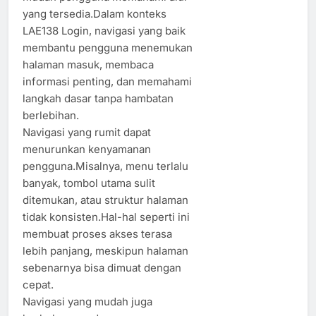
yang tersedia.Dalam konteks
LAE138 Login, navigasi yang baik
membantu pengguna menemukan
halaman masuk, membaca
informasi penting, dan memahami
langkah dasar tanpa hambatan
berlebihan.
Navigasi yang rumit dapat
menurunkan kenyamanan
pengguna.Misalnya, menu terlalu
banyak, tombol utama sulit
ditemukan, atau struktur halaman
tidak konsisten.Hal-hal seperti ini
membuat proses akses terasa
lebih panjang, meskipun halaman
sebenarnya bisa dimuat dengan
cepat.
Navigasi yang mudah juga