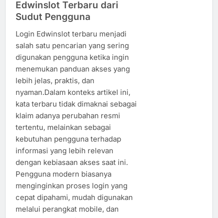
Edwinslot Terbaru dari
Sudut Pengguna
Login Edwinslot terbaru menjadi
salah satu pencarian yang sering
digunakan pengguna ketika ingin
menemukan panduan akses yang
lebih jelas, praktis, dan
nyaman.Dalam konteks artikel ini,
kata terbaru tidak dimaknai sebagai
klaim adanya perubahan resmi
tertentu, melainkan sebagai
kebutuhan pengguna terhadap
informasi yang lebih relevan
dengan kebiasaan akses saat ini.
Pengguna modern biasanya
menginginkan proses login yang
cepat dipahami, mudah digunakan
melalui perangkat mobile, dan