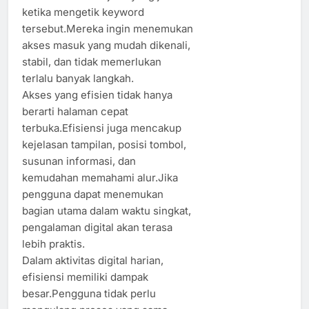
ketika mengetik keyword
tersebut.Mereka ingin menemukan
akses masuk yang mudah dikenali,
stabil, dan tidak memerlukan
terlalu banyak langkah.
Akses yang efisien tidak hanya
berarti halaman cepat
terbuka.Efisiensi juga mencakup
kejelasan tampilan, posisi tombol,
susunan informasi, dan
kemudahan memahami alur.Jika
pengguna dapat menemukan
bagian utama dalam waktu singkat,
pengalaman digital akan terasa
lebih praktis.
Dalam aktivitas digital harian,
efisiensi memiliki dampak
besar.Pengguna tidak perlu