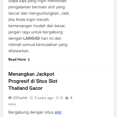
siapa saja yang ingin menikmati
pengalaman bermain slot yang
lancar dan menguntungkan. Jadi,
jika Anda ingin meraih
kemenangan mudah dan besar,
jangan ragu untuk bergabung
dengan
LARIS4D
hari ini dan
nikmati semua kemudahan yang
ditawarkan.
Read More
Menangkan Jackpot
Progresif di Situs Slot
Thailand Gacor
259aebb
2 years ago
0
8
mins
Bergabung dengan situs
slot