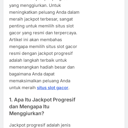
yang menggiurkan. Untuk
meningkatkan peluang Anda dalam
meraih jackpot terbesar, sangat
penting untuk memilih situs slot
gacor yang resmi dan terpercaya.
Artikel ini akan membahas
mengapa memilih situs slot gacor
resmi dengan jackpot progresif
adalah langkah terbaik untuk
memenangkan hadiah besar dan
bagaimana Anda dapat
memaksimalkan peluang Anda
untuk meraih
situs slot gacor
.
1.
Apa Itu Jackpot Progresif
dan Mengapa Itu
Menggiurkan?
Jackpot progresif adalah jenis