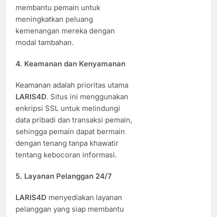
membantu pemain untuk
meningkatkan peluang
kemenangan mereka dengan
modal tambahan.
4. Keamanan dan Kenyamanan
Keamanan adalah prioritas utama
LARIS4D
. Situs ini menggunakan
enkripsi SSL untuk melindungi
data pribadi dan transaksi pemain,
sehingga pemain dapat bermain
dengan tenang tanpa khawatir
tentang kebocoran informasi.
5. Layanan Pelanggan 24/7
LARIS4D
menyediakan layanan
pelanggan yang siap membantu