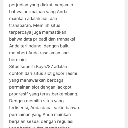
perjudian yang diakui menjamin
bahwa permainan yang Anda
mainkan adalah adil dan
transparan. Memilih situs
terpercaya juga memastikan
bahwa data pribadi dan transaksi
Anda terlindungi dengan baik,
memberi Anda rasa aman saat
bermain.
Situs seperti Kaya787 adalah
contoh dari situs slot gacor resmi
yang menawarkan berbagai
permainan slot dengan jackpot
progresif yang terus berkembang.
Dengan memilih situs yang
terlisensi, Anda dapat yakin bahwa
permainan yang Anda mainkan
berjalan sesuai dengan regulasi