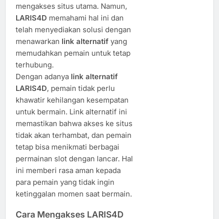
mengakses situs utama. Namun,
LARIS4D
memahami hal ini dan
telah menyediakan solusi dengan
menawarkan
link alternatif
yang
memudahkan pemain untuk tetap
terhubung.
Dengan adanya
link alternatif
LARIS4D
, pemain tidak perlu
khawatir kehilangan kesempatan
untuk bermain. Link alternatif ini
memastikan bahwa akses ke situs
tidak akan terhambat, dan pemain
tetap bisa menikmati berbagai
permainan slot dengan lancar. Hal
ini memberi rasa aman kepada
para pemain yang tidak ingin
ketinggalan momen saat bermain.
Cara Mengakses LARIS4D