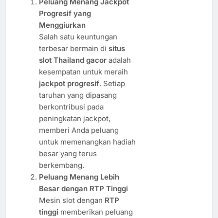
Peluang Menang Jackpot
Progresif yang
Menggiurkan
Salah satu keuntungan
terbesar bermain di
situs
slot Thailand gacor
adalah
kesempatan untuk meraih
jackpot progresif
. Setiap
taruhan yang dipasang
berkontribusi pada
peningkatan jackpot,
memberi Anda peluang
untuk memenangkan hadiah
besar yang terus
berkembang.
Peluang Menang Lebih
Besar dengan RTP Tinggi
Mesin slot dengan
RTP
tinggi
memberikan peluang