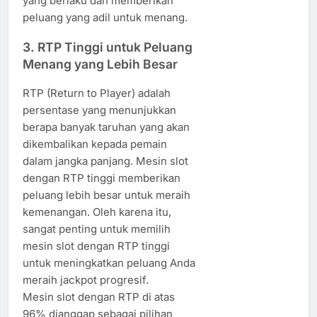
yang berlaku dan memberikan
peluang yang adil untuk menang.
3.
RTP Tinggi untuk Peluang
Menang yang Lebih Besar
RTP (Return to Player) adalah
persentase yang menunjukkan
berapa banyak taruhan yang akan
dikembalikan kepada pemain
dalam jangka panjang. Mesin slot
dengan RTP tinggi memberikan
peluang lebih besar untuk meraih
kemenangan. Oleh karena itu,
sangat penting untuk memilih
mesin slot dengan RTP tinggi
untuk meningkatkan peluang Anda
meraih jackpot progresif.
Mesin slot dengan RTP di atas
96% dianggap sebagai pilihan