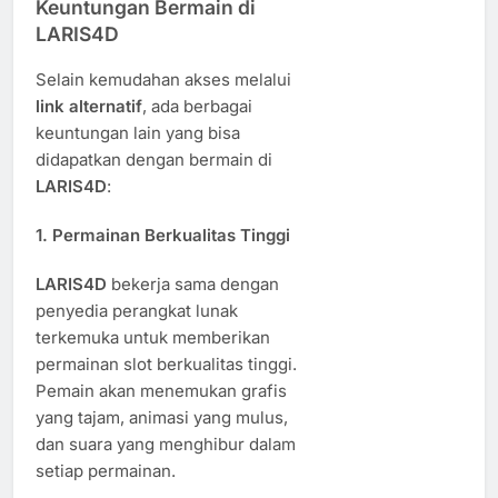
Keuntungan Bermain di
LARIS4D
Selain kemudahan akses melalui
link alternatif
, ada berbagai
keuntungan lain yang bisa
didapatkan dengan bermain di
LARIS4D
:
1. Permainan Berkualitas Tinggi
LARIS4D
bekerja sama dengan
penyedia perangkat lunak
terkemuka untuk memberikan
permainan slot berkualitas tinggi.
Pemain akan menemukan grafis
yang tajam, animasi yang mulus,
dan suara yang menghibur dalam
setiap permainan.