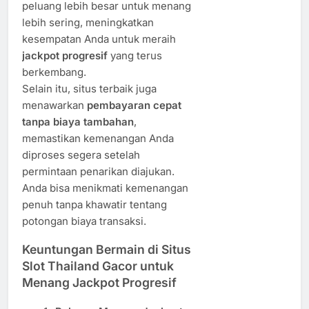
peluang lebih besar untuk menang
lebih sering, meningkatkan
kesempatan Anda untuk meraih
jackpot progresif
yang terus
berkembang.
Selain itu, situs terbaik juga
menawarkan
pembayaran cepat
tanpa biaya tambahan
,
memastikan kemenangan Anda
diproses segera setelah
permintaan penarikan diajukan.
Anda bisa menikmati kemenangan
penuh tanpa khawatir tentang
potongan biaya transaksi.
Keuntungan Bermain di Situs
Slot Thailand Gacor untuk
Menang Jackpot Progresif