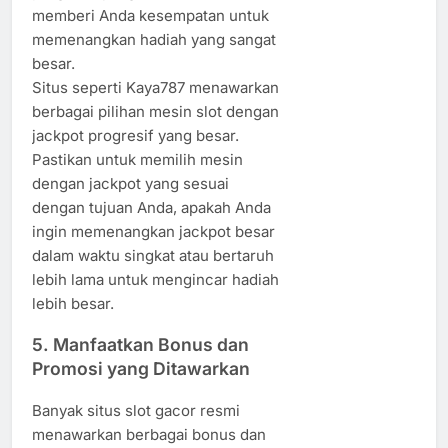
memberi Anda kesempatan untuk
memenangkan hadiah yang sangat
besar.
Situs seperti Kaya787 menawarkan
berbagai pilihan mesin slot dengan
jackpot progresif yang besar.
Pastikan untuk memilih mesin
dengan jackpot yang sesuai
dengan tujuan Anda, apakah Anda
ingin memenangkan jackpot besar
dalam waktu singkat atau bertaruh
lebih lama untuk mengincar hadiah
lebih besar.
5.
Manfaatkan Bonus dan
Promosi yang Ditawarkan
Banyak situs slot gacor resmi
menawarkan berbagai bonus dan