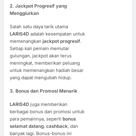
2. Jackpot Progresif yang
Menggiurkan
Salah satu daya tarik utama
LARIS4D
adalah kesempatan untuk
memenangkan
jackpot progresif
.
Setiap kali pemain memutar
gulungan, jackpot akan terus
meningkat, memberikan peluang
untuk memenangkan hadiah besar
yang dapat mengubah hidup.
3. Bonus dan Promosi Menarik
LARIS4D
juga memberikan
berbagai bonus dan promosi untuk
para pemainnya, seperti
bonus
selamat datang
,
cashback
, dan
banyak lagi. Bonus-bonus ini