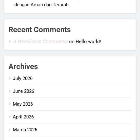
dengan Aman dan Terarah
Recent Comments
A WordPress Commenter
on
Hello world!
Archives
July 2026
June 2026
May 2026
April 2026
March 2026