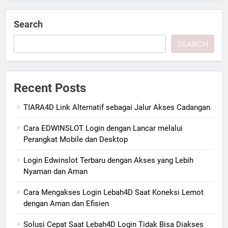
Search
SEARCH
Recent Posts
TIARA4D Link Alternatif sebagai Jalur Akses Cadangan
Cara EDWINSLOT Login dengan Lancar melalui
Perangkat Mobile dan Desktop
Login Edwinslot Terbaru dengan Akses yang Lebih
Nyaman dan Aman
Cara Mengakses Login Lebah4D Saat Koneksi Lemot
dengan Aman dan Efisien
Solusi Cepat Saat Lebah4D Login Tidak Bisa Diakses