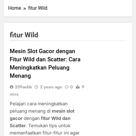
Home
fitur Wild
fitur Wild
Mesin Slot Gacor dengan
Fitur Wild dan Scatter: Cara
Meningkatkan Peluang
Menang
259aebb
2 years ago
0
9
mins
Pelajari cara meningkatkan
peluang menang di
mesin slot
gacor
dengan
fitur Wild dan
Scatter
. Temukan tips untuk
memanfaatkan fitur-fitur ini agar