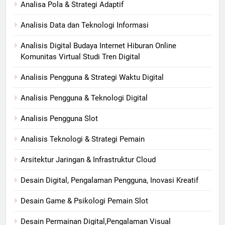
Analisa Pola & Strategi Adaptif
Analisis Data dan Teknologi Informasi
Analisis Digital Budaya Internet Hiburan Online
Komunitas Virtual Studi Tren Digital
Analisis Pengguna & Strategi Waktu Digital
Analisis Pengguna & Teknologi Digital
Analisis Pengguna Slot
Analisis Teknologi & Strategi Pemain
Arsitektur Jaringan & Infrastruktur Cloud
Desain Digital, Pengalaman Pengguna, Inovasi Kreatif
Desain Game & Psikologi Pemain Slot
Desain Permainan Digital,Pengalaman Visual