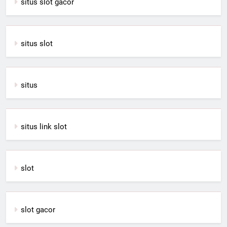
situs slot gacor
situs slot
situs
situs link slot
slot
slot gacor