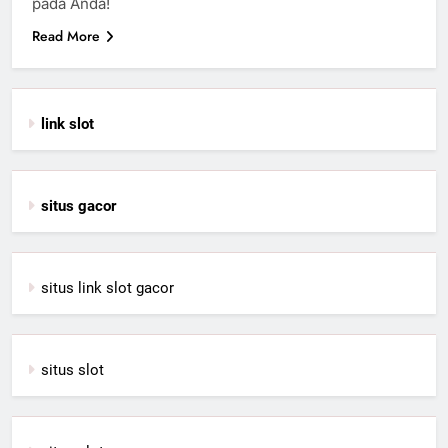
pada Anda!
Read More
link slot
situs gacor
situs link slot gacor
situs slot