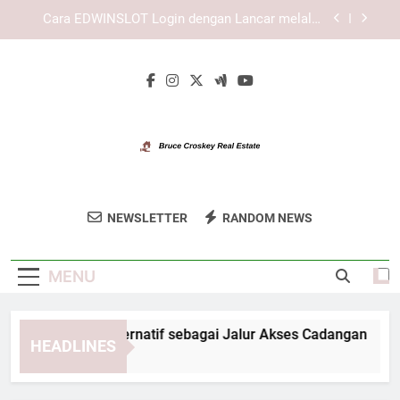
Skip
Login Edwinslot Terbaru dengan Akses yang
to
Lebih Nyaman dan Aman
content
Cara Mengakses Login Lebah4D Saat Koneksi
Lemot dengan Aman dan Efisien
TIARA4D Link Alternatif sebagai Jalur Akses
Cadangan
Cara EDWINSLOT Login dengan Lancar melalui
Perangkat Mobile dan Desktop
Login Edwinslot Terbaru dengan Akses yang
Lebih Nyaman dan Aman
Bruce Croskey
Temukan Properti Impian Anda Dengan
Cara Mengakses Login Lebah4D Saat Koneksi
NEWSLETTER
RANDOM NEWS
Real Estate
Lemot dengan Aman dan Efisien
Bruce Croskey Real Estate.
MENU
ARA4D Link Alternatif sebagai Jalur Akses Cadangan
Ca
HEADLINES
Weeks Ago
1 