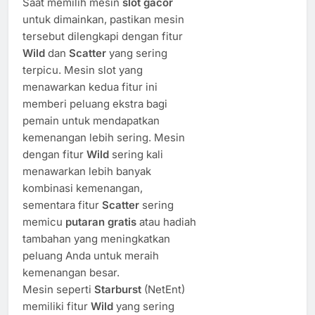
Saat memilih mesin
slot gacor
untuk dimainkan, pastikan mesin
tersebut dilengkapi dengan fitur
Wild
dan
Scatter
yang sering
terpicu. Mesin slot yang
menawarkan kedua fitur ini
memberi peluang ekstra bagi
pemain untuk mendapatkan
kemenangan lebih sering. Mesin
dengan fitur
Wild
sering kali
menawarkan lebih banyak
kombinasi kemenangan,
sementara fitur
Scatter
sering
memicu
putaran gratis
atau hadiah
tambahan yang meningkatkan
peluang Anda untuk meraih
kemenangan besar.
Mesin seperti
Starburst
(NetEnt)
memiliki fitur
Wild
yang sering