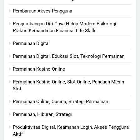
Pembaruan Akses Pengguna
Pengembangan Diri Gaya Hidup Modern Psikologi
Praktis Kemandirian Finansial Life Skills
Permainan Digital
Permainan Digital, Edukasi Slot, Teknologi Permainan
Permainan Kasino Online
Permainan Kasino Online, Slot Online, Panduan Mesin
Slot
Permainan Online, Casino, Strategi Permainan
Permainan, Hiburan, Strategi
Produktivitas Digital, Keamanan Login, Akses Pengguna
Aktif