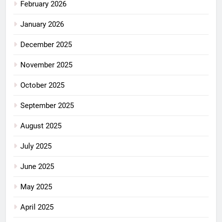
February 2026
January 2026
December 2025
November 2025
October 2025
September 2025
August 2025
July 2025
June 2025
May 2025
April 2025