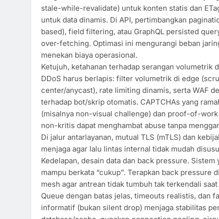
stale-while-revalidate) untuk konten statis dan E
untuk data dinamis. Di API, pertimbangkan paginatio
based), field filtering, atau GraphQL persisted que
over-fetching. Optimasi ini mengurangi beban jarin
menekan biaya operasional.
Ketujuh, ketahanan terhadap serangan volumetrik da
DDoS harus berlapis: filter volumetrik di edge (scr
center/anycast), rate limiting dinamis, serta WAF d
terhadap bot/skrip otomatis. CAPTCHAs yang ramah
(misalnya non-visual challenge) dan proof-of-work 
non-kritis dapat menghambat abuse tanpa mengga
Di jalur antarlayanan, mutual TLS (mTLS) dan kebija
menjaga agar lalu lintas internal tidak mudah disusu
Kedelapan, desain data dan back pressure. Sistem 
mampu berkata “cukup”. Terapkan back pressure d
mesh agar antrean tidak tumbuh tak terkendali saa
Queue dengan batas jelas, timeouts realistis, dan f
informatif (bukan silent drop) menjaga stabilitas pe