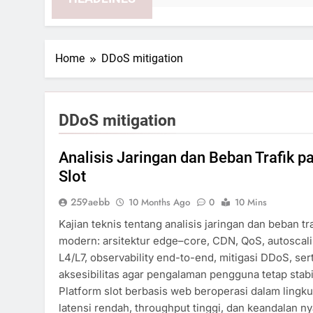
Home
DDoS mitigation
DDoS mitigation
Analisis Jaringan dan Beban Trafik p
Slot
259aebb
10 Months Ago
0
10 Mins
Kajian teknis tentang analisis jaringan dan beban tr
modern: arsitektur edge–core, CDN, QoS, autoscali
L4/L7, observability end-to-end, mitigasi DDoS, ser
aksesibilitas agar pengalaman pengguna tetap stabi
Platform slot berbasis web beroperasi dalam ling
latensi rendah, throughput tinggi, dan keandalan nya