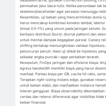
database/cache, gunakan connection pooling, circu
pemisahan jalur baca–tulis. Ketika penundaan tak t
skeleton/placeholder agar persepsi menunggu lebi
Kesembilan, uji beban yang mencerminkan dunia nya
harus mencakup kombinasi koneksi lambat, latensi ti
(misal 0.5–1%) yang umum pada jaringan seluler. G
berbasis distribusi (burst, diurnal pattern) dan sken
untuk menilai dampak kegagalan parsial. Canary rel
shifting bertahap memungkinkan validasi hipotesi
peluncuran penuh. Hasil uji diikat ke hipotesis ya
sekadar angka puncak—agar perbaikan terarah.
Kesepuluh, FinOps jaringan dan efisiensi biaya. An
egress bandwidth memiliki biaya yang harus dise
manfaat. Pantau biaya per GB, cache hit ratio, serta
Terapkan right-sizing instans edge, gunakan rese
untuk beban stabil, dan manfaatkan instance hemat
toleran gangguan. Biaya observability dikendalika
cerdas dan retensi diferensial agar visibilitas tida
beban finansial.