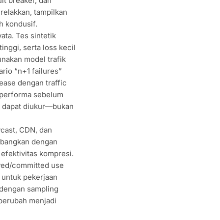
it breaker, dan
erelakkan, tampilkan
h kondusif.
ta. Tes sintetik
nggi, serta loss kecil
unakan model trafik
ario “n+1 failures”
ease dengan traffic
s performa sebelum
ng dapat diukur—bukan
ycast, CDN, dan
imbangkan dengan
 efektivitas kompresi.
rved/committed use
 untuk pekerjaan
n dengan sampling
k berubah menjadi