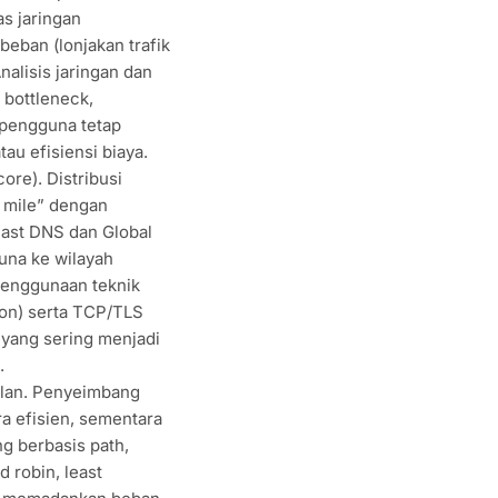
as jaringan
beban (lonjakan trafik
nalisis jaringan dan
 bottleneck,
 pengguna tetap
u efisiensi biaya.
ore). Distribusi
t mile” dengan
cast DNS dan Global
una ke wilayah
 Penggunaan teknik
on) serta TCP/TLS
yang sering menjadi
.
bilan. Penyeimbang
a efisien, sementara
 berbasis path,
d robin, least