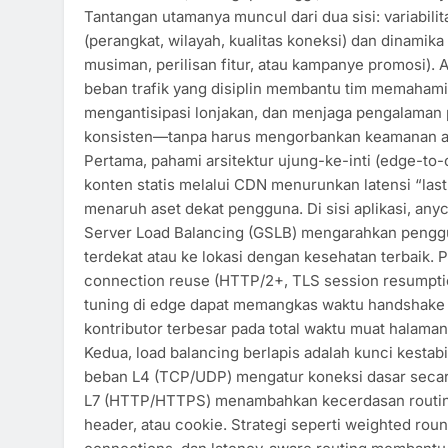
Tantangan utamanya muncul dari dua sisi: variabilit
(perangkat, wilayah, kualitas koneksi) dan dinamika 
musiman, perilisan fitur, atau kampanye promosi). A
beban trafik yang disiplin membantu tim memahami
mengantisipasi lonjakan, dan menjaga pengalaman
konsisten—tanpa harus mengorbankan keamanan ata
Pertama, pahami arsitektur ujung-ke-inti (edge-to-c
konten statis melalui CDN menurunkan latensi “las
menaruh aset dekat pengguna. Di sisi aplikasi, any
Server Load Balancing (GSLB) mengarahkan pengg
terdekat atau ke lokasi dengan kesehatan terbaik.
connection reuse (HTTP/2+, TLS session resumpti
tuning di edge dapat memangkas waktu handshake 
kontributor terbesar pada total waktu muat halaman
Kedua, load balancing berlapis adalah kunci kesta
beban L4 (TCP/UDP) mengatur koneksi dasar secar
L7 (HTTP/HTTPS) menambahkan kecerdasan routing
header, atau cookie. Strategi seperti weighted roun