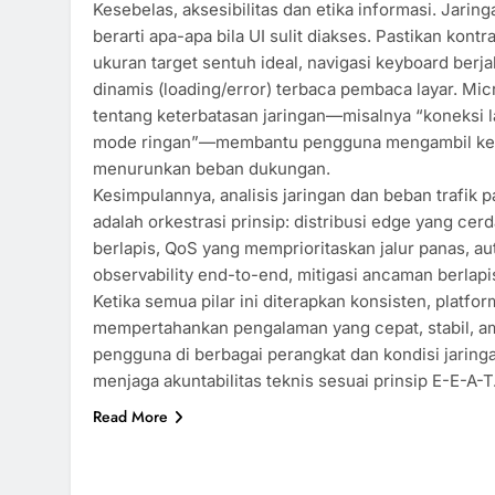
Kesebelas, aksesibilitas dan etika informasi. Jaring
berarti apa-apa bila UI sulit diakses. Pastikan kon
ukuran target sentuh ideal, navigasi keyboard berja
dinamis (loading/error) terbaca pembaca layar. Mic
tentang keterbatasan jaringan—misalnya “koneksi
mode ringan”—membantu pengguna mengambil kep
menurunkan beban dukungan.
Kesimpulannya, analisis jaringan dan beban trafik p
adalah orkestrasi prinsip: distribusi edge yang cerd
berlapis, QoS yang memprioritaskan jalur panas, aut
observability end-to-end, mitigasi ancaman berlapis
Ketika semua pilar ini diterapkan konsisten, platf
mempertahankan pengalaman yang cepat, stabil, ama
pengguna di berbagai perangkat dan kondisi jarin
menjaga akuntabilitas teknis sesuai prinsip E-E-A-T
Read More