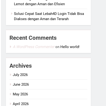
Lemot dengan Aman dan Efisien
Solusi Cepat Saat Lebah4D Login Tidak Bisa
Diakses dengan Aman dan Terarah
Recent Comments
A WordPress Commenter
on
Hello world!
Archives
July 2026
June 2026
May 2026
April 2026