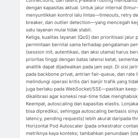
connections, dan latency-aware routing memban
dengan kapasitas aktual. Untuk jalur internal (timur
menyuntikkan kontrol lalu lintas—timeouts, retry den
breaker, dan outlier detection—yang mencegah keg
satu layanan mulai tidak stabil.
Ketiga, kualitas layanan (QoS) dan prioritisasi jalu
permintaan bernilai sama terhadap pengalaman pen
(session init, autentikasi, dan aksi utama) harus ber
prioritas tinggi dengan batas latensi ketat, sement
analitik dapat dijadwalkan pada jam sepi. Di sisi ja
pada backbone privat, antrian fair-queue, dan rate l
melindungi operasi kritis dari banjir trafik yang tidak
juga berlaku pada WebSocket/SSE—pastikan keep-a
dikalibrasi agar koneksi real-time tidak menghabis
Keempat, autoscaling dan kapasitas elastis. Lonjakan
bisa diprediksi, sehingga autoscaling berbasis siny
latency, pending requests) lebih akurat daripada th
Horizontal Pod Autoscaler (pada orkestrator contain
metriknya kaya konteks; tambahkan penundaan (sta