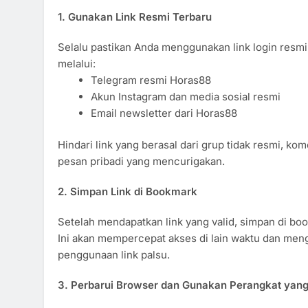
1.
Gunakan Link Resmi Terbaru
Selalu pastikan Anda menggunakan link login resmi
melalui:
Telegram resmi Horas88
Akun Instagram dan media sosial resmi
Email newsletter dari Horas88
Hindari link yang berasal dari grup tidak resmi, ko
pesan pribadi yang mencurigakan.
2.
Simpan Link di Bookmark
Setelah mendapatkan link yang valid, simpan di b
Ini akan mempercepat akses di lain waktu dan men
penggunaan link palsu.
3.
Perbarui Browser dan Gunakan Perangkat ya