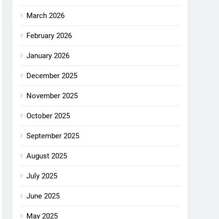
March 2026
February 2026
January 2026
December 2025
November 2025
October 2025
September 2025
August 2025
July 2025
June 2025
May 2025