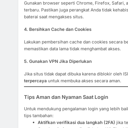
Gunakan browser seperti Chrome, Firefox, Safari, 
terbaru. Pastikan juga perangkat Anda tidak kehab
baterai saat mengakses situs.
4.
Bersihkan Cache dan Cookies
Lakukan pembersihan cache dan cookies secara be
memastikan data lama tidak menghambat akses.
5.
Gunakan VPN Jika Diperlukan
Jika situs tidak dapat dibuka karena diblokir oleh 
terpercaya
untuk membuka akses secara aman.
Tips Aman dan Nyaman Saat Login
Untuk mendukung pengalaman login yang lebih baik
tips tambahan:
Aktifkan verifikasi dua langkah (2FA)
jika t