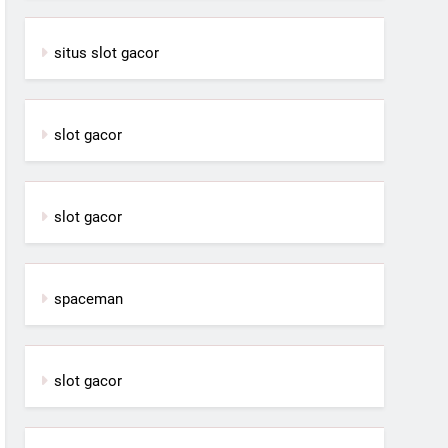
situs slot gacor
slot gacor
slot gacor
spaceman
slot gacor