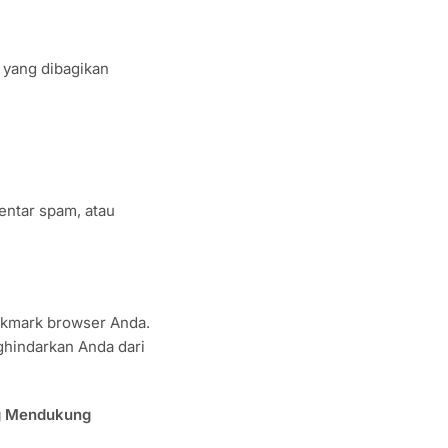
 yang dibagikan
mentar spam, atau
ookmark browser Anda.
ghindarkan Anda dari
ng Mendukung