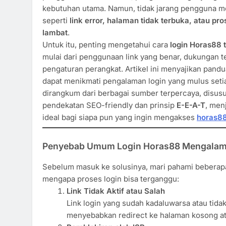
kebutuhan utama. Namun, tidak jarang pengguna m
seperti
link error, halaman tidak terbuka, atau pro
lambat
.
Untuk itu, penting mengetahui cara
login Horas88
mulai dari penggunaan link yang benar, dukungan t
pengaturan perangkat. Artikel ini menyajikan pand
dapat menikmati pengalaman login yang mulus setiap
dirangkum dari berbagai sumber terpercaya, disus
pendekatan SEO-friendly dan prinsip
E-E-A-T
, men
ideal bagi siapa pun yang ingin mengakses
horas88
Penyebab Umum Login Horas88 Mengalam
Sebelum masuk ke solusinya, mari pahami bebera
mengapa proses login bisa terganggu:
Link Tidak Aktif atau Salah
Link login yang sudah kadaluwarsa atau tidak
menyebabkan redirect ke halaman kosong at