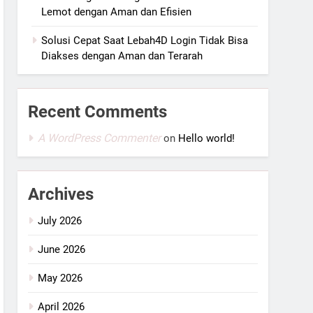
Lemot dengan Aman dan Efisien
Solusi Cepat Saat Lebah4D Login Tidak Bisa
Diakses dengan Aman dan Terarah
Recent Comments
A WordPress Commenter
on
Hello world!
Archives
July 2026
June 2026
May 2026
April 2026