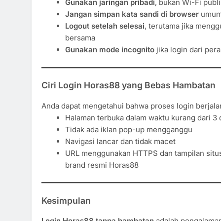
Gunakan jaringan pribadi
, bukan Wi-Fi publi
Jangan simpan kata sandi di browser
umu
Logout setelah selesai
, terutama jika meng
bersama
Gunakan mode incognito
jika login dari pe
Ciri Login Horas88 yang Bebas Hambatan
Anda dapat mengetahui bahwa proses login berjala
Halaman terbuka dalam waktu kurang dari 3 
Tidak ada iklan pop-up mengganggu
Navigasi lancar dan tidak macet
URL menggunakan HTTPS dan tampilan situs
brand resmi Horas88
Kesimpulan
Login Horas88 tanpa hambatan
adalah pengalaman