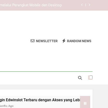
elalui Perangkat Mobile dan Desktop
an Akses yang Lebih Nyaman dan Aman
neksi Lemot dengan Aman dan Efisien
ternatif sebagai Jalur Akses Cadangan
NEWSLETTER
RANDOM NEWS
elalui Perangkat Mobile dan Desktop
an Akses yang Lebih Nyaman dan Aman
e
neksi Lemot dengan Aman dan Efisien
nslot Terbaru dengan Akses yang Lebih Nyaman dan Aman