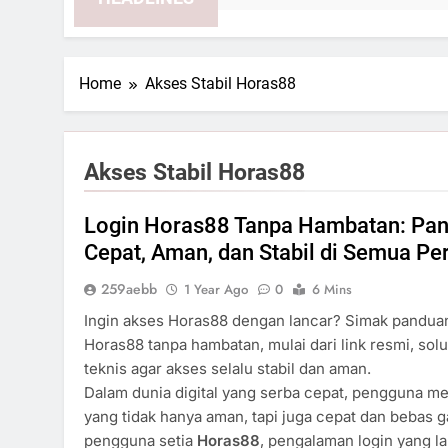
Home
Akses Stabil Horas88
Akses Stabil Horas88
Login Horas88 Tanpa Hambatan: Pa
Cepat, Aman, dan Stabil di Semua Pe
259aebb
1 Year Ago
0
6 Mins
Ingin akses Horas88 dengan lancar? Simak panduan
Horas88 tanpa hambatan, mulai dari link resmi, solus
teknis agar akses selalu stabil dan aman.
Dalam dunia digital yang serba cepat, pengguna m
yang tidak hanya aman, tapi juga cepat dan bebas 
pengguna setia
Horas88
, pengalaman login yang l