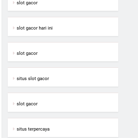
slot gacor
slot gacor hari ini
slot gacor
situs slot gacor
slot gacor
situs terpercaya