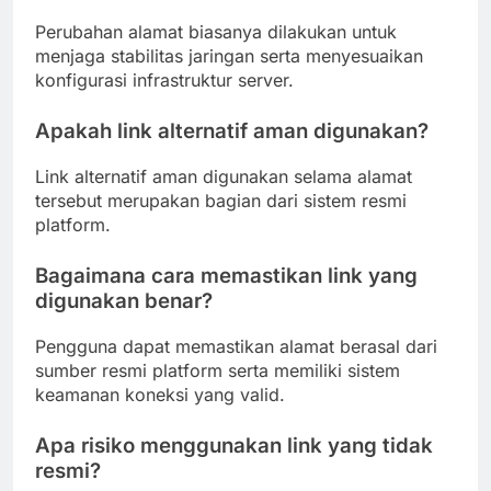
Perubahan alamat biasanya dilakukan untuk
menjaga stabilitas jaringan serta menyesuaikan
konfigurasi infrastruktur server.
Apakah link alternatif aman digunakan?
Link alternatif aman digunakan selama alamat
tersebut merupakan bagian dari sistem resmi
platform.
Bagaimana cara memastikan link yang
digunakan benar?
Pengguna dapat memastikan alamat berasal dari
sumber resmi platform serta memiliki sistem
keamanan koneksi yang valid.
Apa risiko menggunakan link yang tidak
resmi?