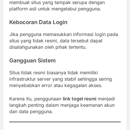
membuat situs yang tampak serupa dengan
platform asli untuk mengelabui pengguna.
Kebocoran Data Login
Jika pengguna memasukkan informasi login pada
situs yang tidak resmi, data tersebut dapat
disalahgunakan oleh pihak tertentu.
Gangguan Sistem
Situs tidak resmi biasanya tidak memiliki
infrastruktur server yang stabil sehingga sering
menyebabkan error atau kegagalan akses.
Karena itu, penggunaan
link togel resmi
menjadi
langkah penting dalam menjaga keamanan akun
dan data pengguna.