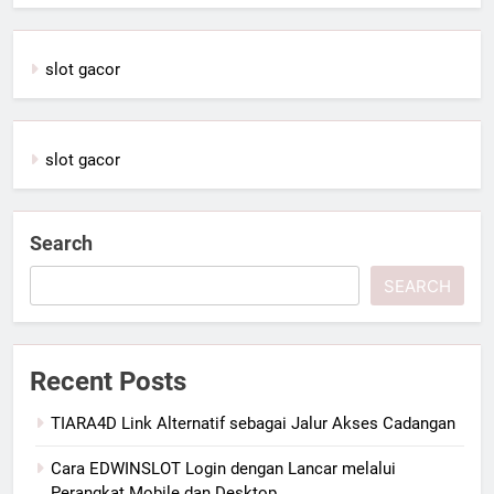
slot gacor
slot gacor
Search
SEARCH
Recent Posts
TIARA4D Link Alternatif sebagai Jalur Akses Cadangan
Cara EDWINSLOT Login dengan Lancar melalui
Perangkat Mobile dan Desktop