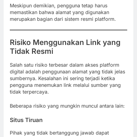
Meskipun demikian, pengguna tetap harus
memastikan bahwa alamat yang digunakan
merupakan bagian dari sistem resmi platform.
Risiko Menggunakan Link yang
Tidak Resmi
Salah satu risiko terbesar dalam akses platform
digital adalah penggunaan alamat yang tidak jelas
sumbernya. Kesalahan ini sering terjadi ketika
pengguna menemukan link melalui sumber yang
tidak terpercaya.
Beberapa risiko yang mungkin muncul antara lain:
Situs Tiruan
Pihak yang tidak bertanggung jawab dapat