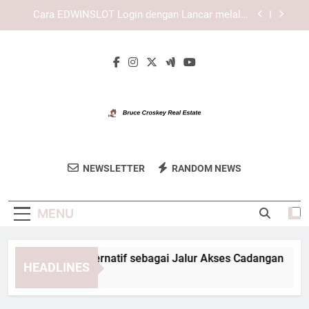
Skip
Login Edwinslot Terbaru dengan Akses yang
to
Lebih Nyaman dan Aman
content
Cara Mengakses Login Lebah4D Saat Koneksi
Lemot dengan Aman dan Efisien
TIARA4D Link Alternatif sebagai Jalur Akses
Cadangan
Cara EDWINSLOT Login dengan Lancar melalui
Perangkat Mobile dan Desktop
Login Edwinslot Terbaru dengan Akses yang
Lebih Nyaman dan Aman
Bruce Croskey
Temukan Properti Impian Anda Dengan
Cara Mengakses Login Lebah4D Saat Koneksi
NEWSLETTER
RANDOM NEWS
Real Estate
Lemot dengan Aman dan Efisien
Bruce Croskey Real Estate.
MENU
ARA4D Link Alternatif sebagai Jalur Akses Cadangan
Ca
HEADLINES
Weeks Ago
1 