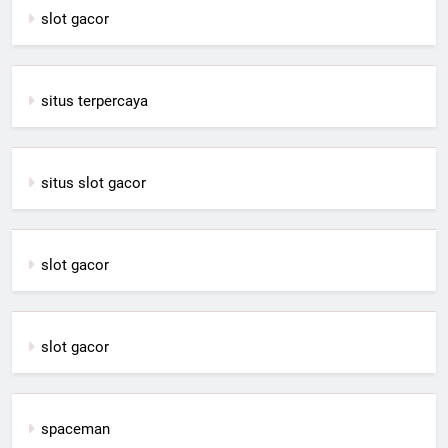
slot gacor
situs terpercaya
situs slot gacor
slot gacor
slot gacor
spaceman