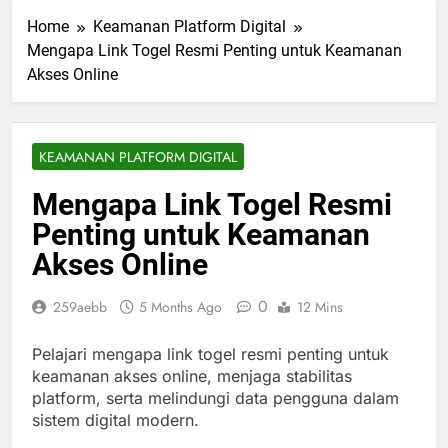
Home
Keamanan Platform Digital
Mengapa Link Togel Resmi Penting untuk Keamanan
Akses Online
KEAMANAN PLATFORM DIGITAL
Mengapa Link Togel Resmi
Penting untuk Keamanan
Akses Online
0
259aebb
5 Months Ago
12 Mins
Pelajari mengapa link togel resmi penting untuk
keamanan akses online, menjaga stabilitas
platform, serta melindungi data pengguna dalam
sistem digital modern.