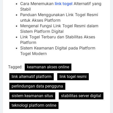
Cara Menemukan
link togel
Alternatif yang
Stabil
Panduan Menggunakan Link Togel Resmi
untuk Akses Platform
Mengenal Fungsi Link Togel Resmi dalam
Sistem Platform Digital
Link Togel Terbaru dan Stabilitas Akses
Platform
Sistem Keamanan Digital pada Platform
Togel Modern
Tagged:
keamanan akses online
link alternatif platform
link togel resmi
perlindungan data pengguna
sistem keamanan situs
stabilitas server digital
teknologi platform online