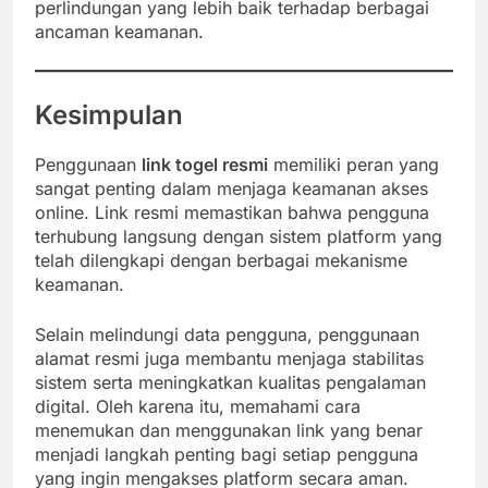
perlindungan yang lebih baik terhadap berbagai
ancaman keamanan.
Kesimpulan
Penggunaan
link togel resmi
memiliki peran yang
sangat penting dalam menjaga keamanan akses
online. Link resmi memastikan bahwa pengguna
terhubung langsung dengan sistem platform yang
telah dilengkapi dengan berbagai mekanisme
keamanan.
Selain melindungi data pengguna, penggunaan
alamat resmi juga membantu menjaga stabilitas
sistem serta meningkatkan kualitas pengalaman
digital. Oleh karena itu, memahami cara
menemukan dan menggunakan link yang benar
menjadi langkah penting bagi setiap pengguna
yang ingin mengakses platform secara aman.