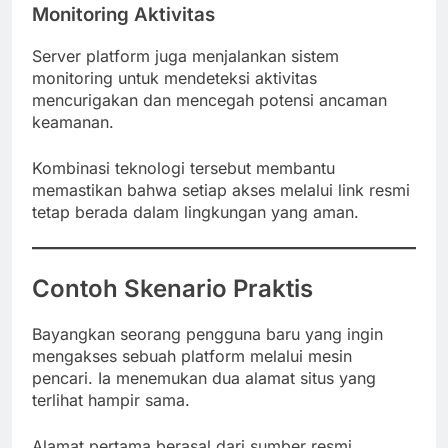
Monitoring Aktivitas
Server platform juga menjalankan sistem
monitoring untuk mendeteksi aktivitas
mencurigakan dan mencegah potensi ancaman
keamanan.
Kombinasi teknologi tersebut membantu
memastikan bahwa setiap akses melalui link resmi
tetap berada dalam lingkungan yang aman.
Contoh Skenario Praktis
Bayangkan seorang pengguna baru yang ingin
mengakses sebuah platform melalui mesin
pencari. Ia menemukan dua alamat situs yang
terlihat hampir sama.
Alamat pertama berasal dari sumber resmi