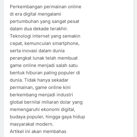
Perkembangan permainan online
di era digital mengalami
pertumbuhan yang sangat pesat
dalam dua dekade terakhir.
Teknologi internet yang semakin
cepat, kemunculan smartphone,
serta inovasi dalam dunia
perangkat lunak telah membuat
game online menjadi salah satu
bentuk hiburan paling populer di
dunia. Tidak hanya sekadar
permainan, game online kini
berkembang menjadi industri
global bernilai miliaran dolar yang
memengaruhi ekonomi digital,
budaya populer, hingga gaya hidup
masyarakat modern.
Artikel ini akan membahas