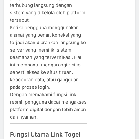
terhubung langsung dengan
sistem yang dikelola oleh platform
tersebut.
Ketika pengguna menggunakan
alamat yang benar, koneksi yang
terjadi akan diarahkan langsung ke
server yang memiliki sistem
keamanan yang terverifikasi. Hal
ini membantu mengurangi risiko
seperti akses ke situs tiruan,
kebocoran data, atau gangguan
pada proses login.
Dengan memahami fungsi link
resmi, pengguna dapat mengakses
platform digital dengan lebih aman
dan nyaman.
Fungsi Utama Link Togel