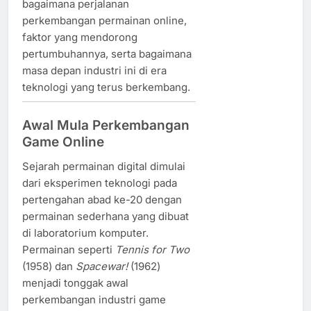
bagaimana perjalanan
perkembangan permainan online,
faktor yang mendorong
pertumbuhannya, serta bagaimana
masa depan industri ini di era
teknologi yang terus berkembang.
Awal Mula Perkembangan
Game Online
Sejarah permainan digital dimulai
dari eksperimen teknologi pada
pertengahan abad ke-20 dengan
permainan sederhana yang dibuat
di laboratorium komputer.
Permainan seperti
Tennis for Two
(1958) dan
Spacewar!
(1962)
menjadi tonggak awal
perkembangan industri game