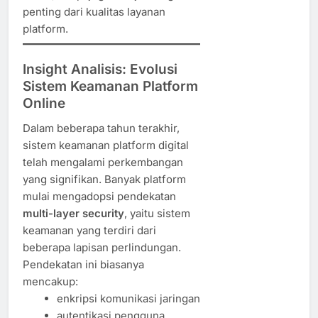
penting dari kualitas layanan
platform.
Insight Analisis: Evolusi
Sistem Keamanan Platform
Online
Dalam beberapa tahun terakhir,
sistem keamanan platform digital
telah mengalami perkembangan
yang signifikan. Banyak platform
mulai mengadopsi pendekatan
multi-layer security
, yaitu sistem
keamanan yang terdiri dari
beberapa lapisan perlindungan.
Pendekatan ini biasanya
mencakup:
enkripsi komunikasi jaringan
autentikasi pengguna