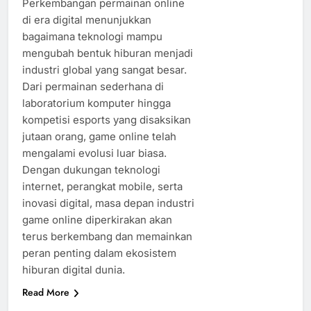
Perkembangan permainan online
di era digital menunjukkan
bagaimana teknologi mampu
mengubah bentuk hiburan menjadi
industri global yang sangat besar.
Dari permainan sederhana di
laboratorium komputer hingga
kompetisi esports yang disaksikan
jutaan orang, game online telah
mengalami evolusi luar biasa.
Dengan dukungan teknologi
internet, perangkat mobile, serta
inovasi digital, masa depan industri
game online diperkirakan akan
terus berkembang dan memainkan
peran penting dalam ekosistem
hiburan digital dunia.
Read More