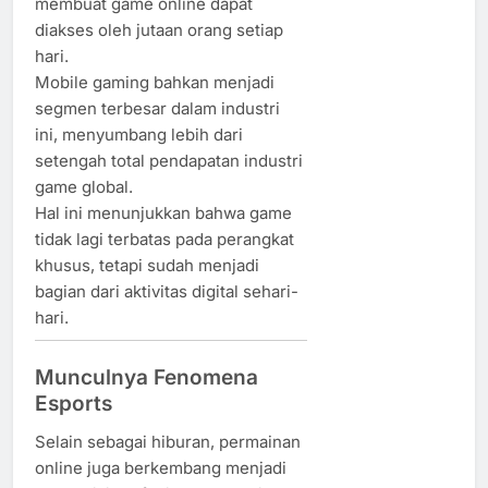
membuat game online dapat
diakses oleh jutaan orang setiap
hari.
Mobile gaming bahkan menjadi
segmen terbesar dalam industri
ini, menyumbang lebih dari
setengah total pendapatan industri
game global.
Hal ini menunjukkan bahwa game
tidak lagi terbatas pada perangkat
khusus, tetapi sudah menjadi
bagian dari aktivitas digital sehari-
hari.
Munculnya Fenomena
Esports
Selain sebagai hiburan, permainan
online juga berkembang menjadi