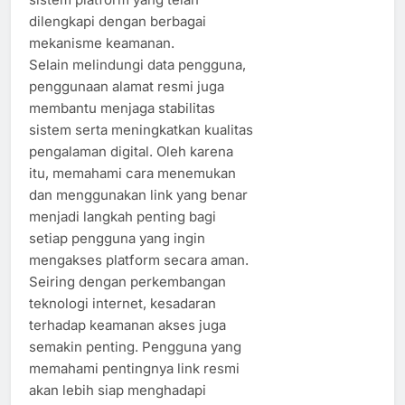
dilengkapi dengan berbagai
mekanisme keamanan.
Selain melindungi data pengguna,
penggunaan alamat resmi juga
membantu menjaga stabilitas
sistem serta meningkatkan kualitas
pengalaman digital. Oleh karena
itu, memahami cara menemukan
dan menggunakan link yang benar
menjadi langkah penting bagi
setiap pengguna yang ingin
mengakses platform secara aman.
Seiring dengan perkembangan
teknologi internet, kesadaran
terhadap keamanan akses juga
semakin penting. Pengguna yang
memahami pentingnya link resmi
akan lebih siap menghadapi