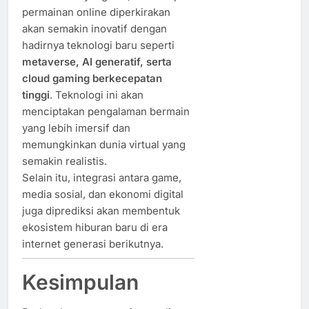
permainan online diperkirakan
akan semakin inovatif dengan
hadirnya teknologi baru seperti
metaverse, AI generatif, serta
cloud gaming berkecepatan
tinggi
. Teknologi ini akan
menciptakan pengalaman bermain
yang lebih imersif dan
memungkinkan dunia virtual yang
semakin realistis.
Selain itu, integrasi antara game,
media sosial, dan ekonomi digital
juga diprediksi akan membentuk
ekosistem hiburan baru di era
internet generasi berikutnya.
Kesimpulan