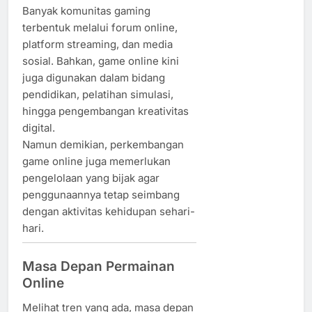
Banyak komunitas gaming
terbentuk melalui forum online,
platform streaming, dan media
sosial. Bahkan, game online kini
juga digunakan dalam bidang
pendidikan, pelatihan simulasi,
hingga pengembangan kreativitas
digital.
Namun demikian, perkembangan
game online juga memerlukan
pengelolaan yang bijak agar
penggunaannya tetap seimbang
dengan aktivitas kehidupan sehari-
hari.
Masa Depan Permainan
Online
Melihat tren yang ada, masa depan