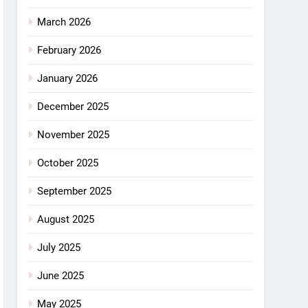
March 2026
February 2026
January 2026
December 2025
November 2025
October 2025
September 2025
August 2025
July 2025
June 2025
May 2025