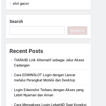
slot gacor
Search
SEARCH
Recent Posts
TIARA4D Link Alternatif sebagai Jalur Akses
Cadangan
Cara EDWINSLOT Login dengan Lancar
melalui Perangkat Mobile dan Desktop
Login Edwinslot Terbaru dengan Akses yang
Lebih Nyaman dan Aman
Cara Mengakses Login Lebah4D Saat Koneksi