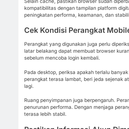
Selain cache, pastikan browser sudah diper
kompatibilitas dengan tampilan platform dig
peningkatan performa, keamanan, dan stabilit
Cek Kondisi Perangkat Mobil
Perangkat yang digunakan juga perlu diperiksa
latar belakang dapat membuat browser kurang 
sebelum mencoba login kembali.
Pada desktop, periksa apakah terlalu banyak
perangkat terasa lambat, beri jeda sejenak
lagi.
Ruang penyimpanan juga berpengaruh. Pera
penurunan performa. Dengan menjaga perang
terasa lebih stabil.