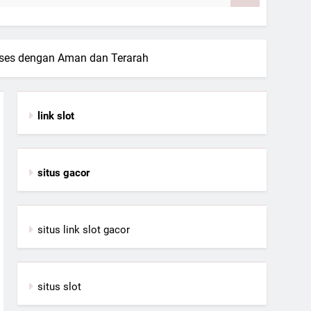
kses dengan Aman dan Terarah
link slot
situs gacor
situs link slot gacor
situs slot