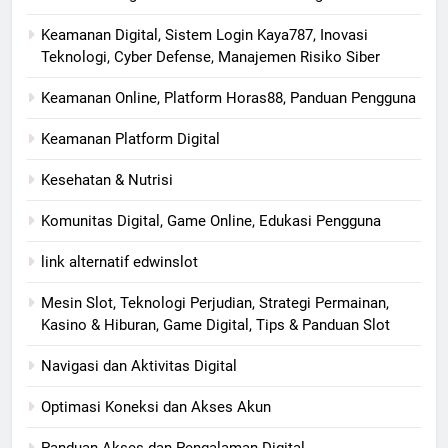
Keamanan Digital, Sistem Login Kaya787, Inovasi
Teknologi, Cyber Defense, Manajemen Risiko Siber
Keamanan Online, Platform Horas88, Panduan Pengguna
Keamanan Platform Digital
Kesehatan & Nutrisi
Komunitas Digital, Game Online, Edukasi Pengguna
link alternatif edwinslot
Mesin Slot, Teknologi Perjudian, Strategi Permainan,
Kasino & Hiburan, Game Digital, Tips & Panduan Slot
Navigasi dan Aktivitas Digital
Optimasi Koneksi dan Akses Akun