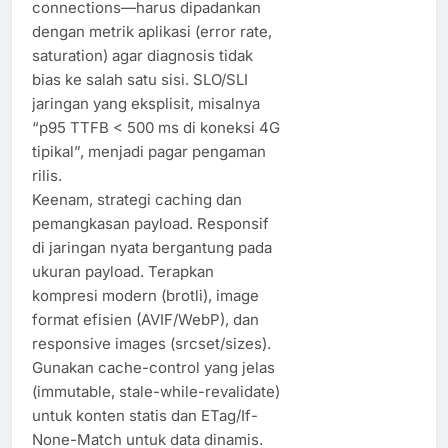
connections—harus dipadankan
dengan metrik aplikasi (error rate,
saturation) agar diagnosis tidak
bias ke salah satu sisi. SLO/SLI
jaringan yang eksplisit, misalnya
“p95 TTFB < 500 ms di koneksi 4G
tipikal”, menjadi pagar pengaman
rilis.
Keenam, strategi caching dan
pemangkasan payload. Responsif
di jaringan nyata bergantung pada
ukuran payload. Terapkan
kompresi modern (brotli), image
format efisien (AVIF/WebP), dan
responsive images (srcset/sizes).
Gunakan cache-control yang jelas
(immutable, stale-while-revalidate)
untuk konten statis dan ETag/If-
None-Match untuk data dinamis.