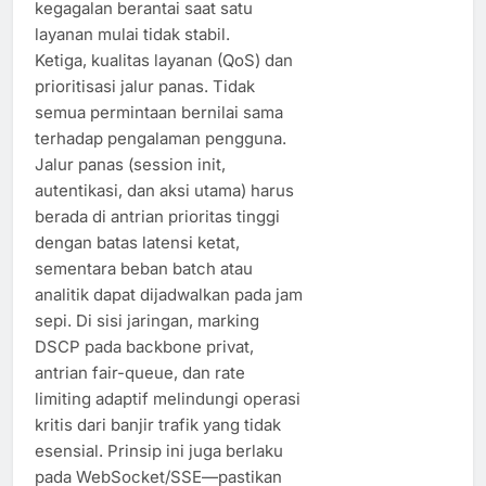
kegagalan berantai saat satu
layanan mulai tidak stabil.
Ketiga, kualitas layanan (QoS) dan
prioritisasi jalur panas. Tidak
semua permintaan bernilai sama
terhadap pengalaman pengguna.
Jalur panas (session init,
autentikasi, dan aksi utama) harus
berada di antrian prioritas tinggi
dengan batas latensi ketat,
sementara beban batch atau
analitik dapat dijadwalkan pada jam
sepi. Di sisi jaringan, marking
DSCP pada backbone privat,
antrian fair-queue, dan rate
limiting adaptif melindungi operasi
kritis dari banjir trafik yang tidak
esensial. Prinsip ini juga berlaku
pada WebSocket/SSE—pastikan