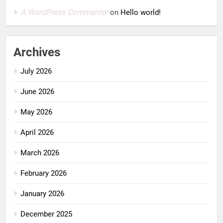
A WordPress Commenter
on
Hello world!
Archives
July 2026
June 2026
May 2026
April 2026
March 2026
February 2026
January 2026
December 2025