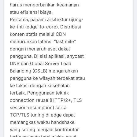
harus mengorbankan keamanan
atau efisiensi biaya.
Pertama, pahami arsitektur ujung-
ke-inti (edge-to-core). Distribusi
konten statis melalui CDN
menurunkan latensi “last mile”
dengan menaruh aset dekat
pengguna. Di sisi aplikasi, anycast
DNS dan Global Server Load
Balancing (GSLB) mengarahkan
pengguna ke wilayah terdekat atau
ke lokasi dengan kesehatan
terbaik. Penggunaan teknik
connection reuse (HTTP/2+, TLS
session resumption) serta
TCP/TLS tuning di edge dapat
memangkas waktu handshake
yang sering menjadi kontributor
terbesar pada total waktu muat