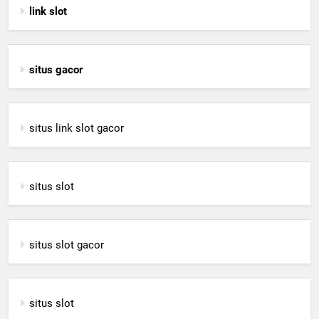
link slot
situs gacor
situs link slot gacor
situs slot
situs slot gacor
situs slot