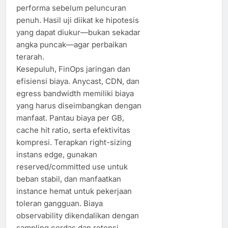
performa sebelum peluncuran
penuh. Hasil uji diikat ke hipotesis
yang dapat diukur—bukan sekadar
angka puncak—agar perbaikan
terarah.
Kesepuluh, FinOps jaringan dan
efisiensi biaya. Anycast, CDN, dan
egress bandwidth memiliki biaya
yang harus diseimbangkan dengan
manfaat. Pantau biaya per GB,
cache hit ratio, serta efektivitas
kompresi. Terapkan right-sizing
instans edge, gunakan
reserved/committed use untuk
beban stabil, dan manfaatkan
instance hemat untuk pekerjaan
toleran gangguan. Biaya
observability dikendalikan dengan
sampling cerdas dan retensi