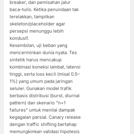
breaker, dan pemisahan jalur
baca–tulis. Ketika penundaan tak
terelakkan, tampilkan
skeleton/placeholder agar
persepsi menunggu lebih
kondusif.
Kesembilan, uji beban yang
mencerminkan dunia nyata. Tes
sintetik harus mencakup
kombinasi koneksi lambat, latensi
tinggi, serta loss kecil (misal 0.5–
1%) yang umum pada jaringan
seluler. Gunakan model trafik
berbasis distribusi (burst, diurnal
pattern) dan skenario “n+1
failures” untuk menilai dampak
kegagalan parsial. Canary release
dengan traffic shifting bertahap
memungkinkan validasi hipotesis