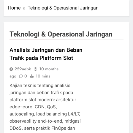
Home
Teknologi & Operasional Jaringan
Teknologi & Operasional Jaringan
Analisis Jaringan dan Beban
Trafik pada Platform Slot
259aebb
10 months
ago
0
10 mins
Kajian teknis tentang analisis
jaringan dan beban trafik pada
platform slot modern: arsitektur
edge–core, CDN, QoS,
autoscaling, load balancing L4/L7,
observability end-to-end, mitigasi
DDoS, serta praktik FinOps dan