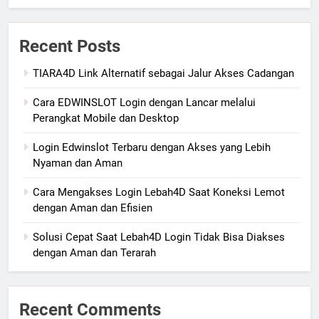
Recent Posts
TIARA4D Link Alternatif sebagai Jalur Akses Cadangan
Cara EDWINSLOT Login dengan Lancar melalui
Perangkat Mobile dan Desktop
Login Edwinslot Terbaru dengan Akses yang Lebih
Nyaman dan Aman
Cara Mengakses Login Lebah4D Saat Koneksi Lemot
dengan Aman dan Efisien
Solusi Cepat Saat Lebah4D Login Tidak Bisa Diakses
dengan Aman dan Terarah
Recent Comments