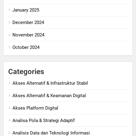
January 2025
December 2024
November 2024
October 2024
Categories
Akses Alternatif & Infrastruktur Stabil
Akses Alternatif & Keamanan Digital
Akses Platform Digital
Analisa Pola & Strategi Adaptif
Analisis Data dan Teknologi Informasi