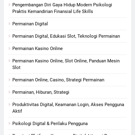
Pengembangan Diri Gaya Hidup Modern Psikologi
Praktis Kemandirian Finansial Life Skills
Permainan Digital
Permainan Digital, Edukasi Slot, Teknologi Permainan
Permainan Kasino Online
Permainan Kasino Online, Slot Online, Panduan Mesin
Slot
Permainan Online, Casino, Strategi Permainan
Permainan, Hiburan, Strategi
Produktivitas Digital, Keamanan Login, Akses Pengguna
Aktif
Psikologi Digital & Perilaku Pengguna