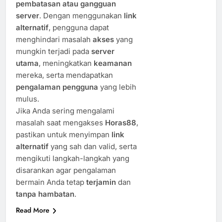
pembatasan atau gangguan
server
. Dengan menggunakan
link
alternatif
, pengguna dapat
menghindari masalah
akses
yang
mungkin terjadi pada
server
utama
, meningkatkan
keamanan
mereka, serta mendapatkan
pengalaman pengguna
yang lebih
mulus.
Jika Anda sering mengalami
masalah saat mengakses
Horas88
,
pastikan untuk menyimpan
link
alternatif
yang sah dan valid, serta
mengikuti langkah-langkah yang
disarankan agar pengalaman
bermain Anda tetap
terjamin
dan
tanpa hambatan
.
Read More