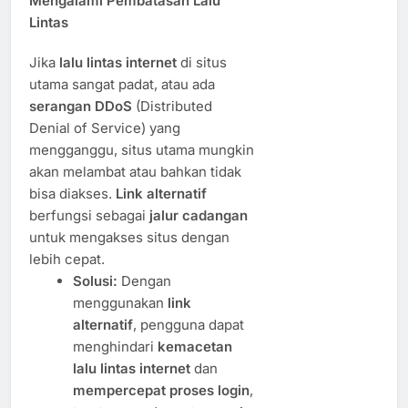
Mengalami Pembatasan Lalu
Lintas
Jika
lalu lintas internet
di situs
utama sangat padat, atau ada
serangan DDoS
(Distributed
Denial of Service) yang
mengganggu, situs utama mungkin
akan melambat atau bahkan tidak
bisa diakses.
Link alternatif
berfungsi sebagai
jalur cadangan
untuk mengakses situs dengan
lebih cepat.
Solusi:
Dengan
menggunakan
link
alternatif
, pengguna dapat
menghindari
kemacetan
lalu lintas internet
dan
mempercepat proses login
,