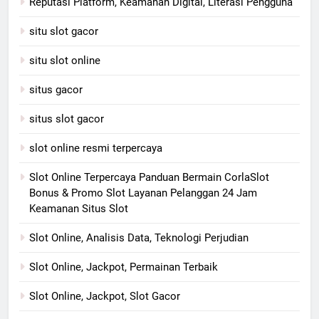
Reputasi Platform, Keamanan Digital, Literasi Pengguna
situ slot gacor
situ slot online
situs gacor
situs slot gacor
slot online resmi terpercaya
Slot Online Terpercaya Panduan Bermain CorlaSlot
Bonus & Promo Slot Layanan Pelanggan 24 Jam
Keamanan Situs Slot
Slot Online, Analisis Data, Teknologi Perjudian
Slot Online, Jackpot, Permainan Terbaik
Slot Online, Jackpot, Slot Gacor