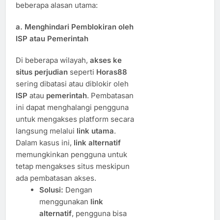
beberapa alasan utama:
a.
Menghindari Pemblokiran oleh
ISP atau Pemerintah
Di beberapa wilayah,
akses ke
situs perjudian
seperti
Horas88
sering dibatasi atau diblokir oleh
ISP
atau
pemerintah
. Pembatasan
ini dapat menghalangi pengguna
untuk mengakses platform secara
langsung melalui
link utama
.
Dalam kasus ini,
link alternatif
memungkinkan pengguna untuk
tetap mengakses situs meskipun
ada pembatasan akses.
Solusi:
Dengan
menggunakan
link
alternatif
, pengguna bisa