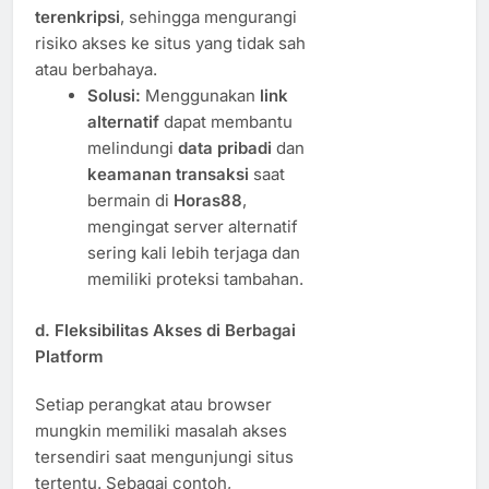
terenkripsi
, sehingga mengurangi
risiko akses ke situs yang tidak sah
atau berbahaya.
Solusi:
Menggunakan
link
alternatif
dapat membantu
melindungi
data pribadi
dan
keamanan transaksi
saat
bermain di
Horas88
,
mengingat server alternatif
sering kali lebih terjaga dan
memiliki proteksi tambahan.
d.
Fleksibilitas Akses di Berbagai
Platform
Setiap perangkat atau browser
mungkin memiliki masalah akses
tersendiri saat mengunjungi situs
tertentu. Sebagai contoh,