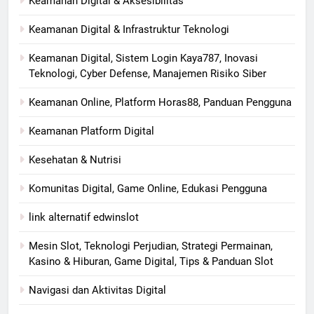
Keamanan Digital & Aksesibilitas
Keamanan Digital & Infrastruktur Teknologi
Keamanan Digital, Sistem Login Kaya787, Inovasi
Teknologi, Cyber Defense, Manajemen Risiko Siber
Keamanan Online, Platform Horas88, Panduan Pengguna
Keamanan Platform Digital
Kesehatan & Nutrisi
Komunitas Digital, Game Online, Edukasi Pengguna
link alternatif edwinslot
Mesin Slot, Teknologi Perjudian, Strategi Permainan,
Kasino & Hiburan, Game Digital, Tips & Panduan Slot
Navigasi dan Aktivitas Digital