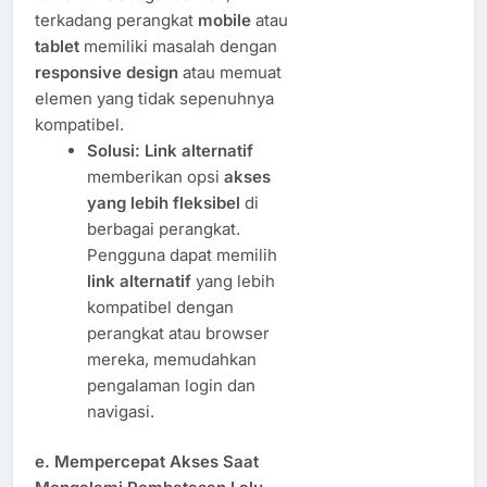
terkadang perangkat
mobile
atau
tablet
memiliki masalah dengan
responsive design
atau memuat
elemen yang tidak sepenuhnya
kompatibel.
Solusi:
Link alternatif
memberikan opsi
akses
yang lebih fleksibel
di
berbagai perangkat.
Pengguna dapat memilih
link alternatif
yang lebih
kompatibel dengan
perangkat atau browser
mereka, memudahkan
pengalaman login dan
navigasi.
e.
Mempercepat Akses Saat