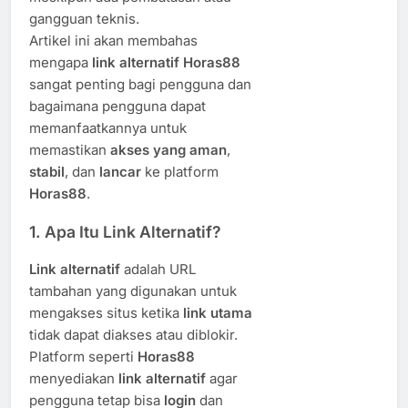
gangguan teknis.
Artikel ini akan membahas
mengapa
link alternatif Horas88
sangat penting bagi pengguna dan
bagaimana pengguna dapat
memanfaatkannya untuk
memastikan
akses yang aman
,
stabil
, dan
lancar
ke platform
Horas88
.
1. Apa Itu Link Alternatif?
Link alternatif
adalah URL
tambahan yang digunakan untuk
mengakses situs ketika
link utama
tidak dapat diakses atau diblokir.
Platform seperti
Horas88
menyediakan
link alternatif
agar
pengguna tetap bisa
login
dan