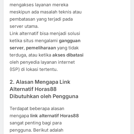
mengakses layanan mereka
meskipun ada masalah teknis atau
pembatasan yang terjadi pada
server utama.
Link alternatif bisa menjadi solusi
ketika situs mengalami
gangguan
server
,
pemeliharaan
yang tidak
terduga, atau ketika
akses dibatasi
oleh penyedia layanan internet
(ISP) di lokasi tertentu.
2. Alasan Mengapa Link
Alternatif Horas88
Dibutuhkan oleh Pengguna
Terdapat beberapa alasan
mengapa
link alternatif Horas88
sangat penting bagi para
pengguna. Berikut adalah