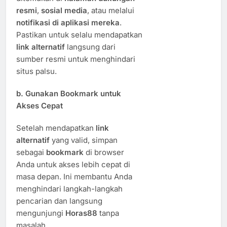
resmi
,
sosial media
, atau melalui
notifikasi di aplikasi mereka
.
Pastikan untuk selalu mendapatkan
link alternatif
langsung dari
sumber resmi untuk menghindari
situs palsu.
b.
Gunakan Bookmark untuk
Akses Cepat
Setelah mendapatkan
link
alternatif
yang valid, simpan
sebagai
bookmark
di browser
Anda untuk akses lebih cepat di
masa depan. Ini membantu Anda
menghindari langkah-langkah
pencarian dan langsung
mengunjungi
Horas88
tanpa
masalah.