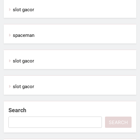
slot gacor
spaceman
slot gacor
slot gacor
Search
SEARCH