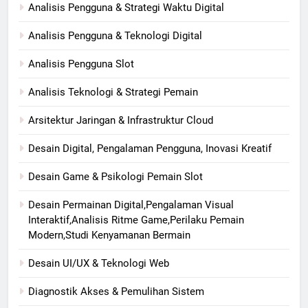
Analisis Pengguna & Strategi Waktu Digital
Analisis Pengguna & Teknologi Digital
Analisis Pengguna Slot
Analisis Teknologi & Strategi Pemain
Arsitektur Jaringan & Infrastruktur Cloud
Desain Digital, Pengalaman Pengguna, Inovasi Kreatif
Desain Game & Psikologi Pemain Slot
Desain Permainan Digital,Pengalaman Visual
Interaktif,Analisis Ritme Game,Perilaku Pemain
Modern,Studi Kenyamanan Bermain
Desain UI/UX & Teknologi Web
Diagnostik Akses & Pemulihan Sistem