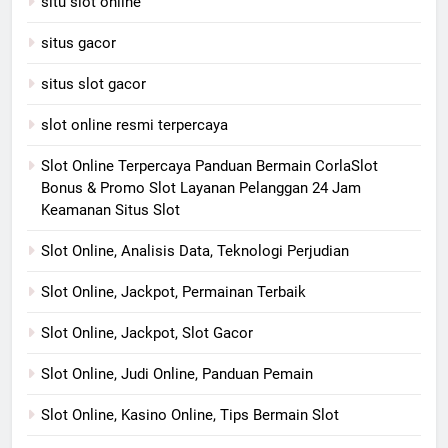
situ slot online
situs gacor
situs slot gacor
slot online resmi terpercaya
Slot Online Terpercaya Panduan Bermain CorlaSlot
Bonus & Promo Slot Layanan Pelanggan 24 Jam
Keamanan Situs Slot
Slot Online, Analisis Data, Teknologi Perjudian
Slot Online, Jackpot, Permainan Terbaik
Slot Online, Jackpot, Slot Gacor
Slot Online, Judi Online, Panduan Pemain
Slot Online, Kasino Online, Tips Bermain Slot