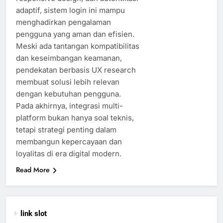
adaptif, sistem login ini mampu
menghadirkan pengalaman
pengguna yang aman dan efisien.
Meski ada tantangan kompatibilitas
dan keseimbangan keamanan,
pendekatan berbasis UX research
membuat solusi lebih relevan
dengan kebutuhan pengguna.
Pada akhirnya, integrasi multi-
platform bukan hanya soal teknis,
tetapi strategi penting dalam
membangun kepercayaan dan
loyalitas di era digital modern.
Read More
link slot