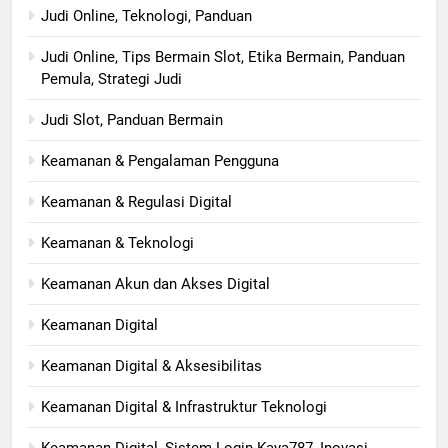
Judi Online, Teknologi, Panduan
Judi Online, Tips Bermain Slot, Etika Bermain, Panduan
Pemula, Strategi Judi
Judi Slot, Panduan Bermain
Keamanan & Pengalaman Pengguna
Keamanan & Regulasi Digital
Keamanan & Teknologi
Keamanan Akun dan Akses Digital
Keamanan Digital
Keamanan Digital & Aksesibilitas
Keamanan Digital & Infrastruktur Teknologi