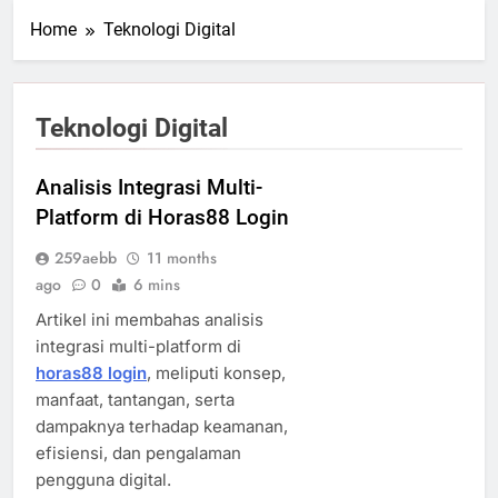
Home
Teknologi Digital
Teknologi Digital
Analisis Integrasi Multi-
Platform di Horas88 Login
259aebb
11 months
ago
0
6 mins
Artikel ini membahas analisis
integrasi multi-platform di
horas88 login
, meliputi konsep,
manfaat, tantangan, serta
dampaknya terhadap keamanan,
efisiensi, dan pengalaman
pengguna digital.