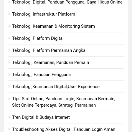
Teknologi Digital, Panduan Pengguna, Gaya Hidup Online
Teknologi Infrastruktur Platform
Teknologi Keamanan & Monitoring Sistem
Teknologi Platform Digital
Teknologi Platform Permainan Angka
Teknologi, Keamanan, Panduan Pemain
Teknologi, Panduan Pengguna
Teknologi,Keamanan Digital,User Experience
Tips Slot Online, Panduan Login, Keamanan Bermain,
Slot Online Terpercaya, Strategi Permainan
Tren Digital & Budaya Internet
Troubleshooting Akses Digital, Panduan Login Aman