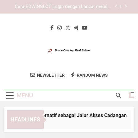
Skip
Login Edwinslot Terbaru dengan Akses yang
to
Lebih Nyaman dan Aman
content
Cara Mengakses Login Lebah4D Saat Koneksi
Lemot dengan Aman dan Efisien
TIARA4D Link Alternatif sebagai Jalur Akses
Cadangan
Cara EDWINSLOT Login dengan Lancar melalui
Perangkat Mobile dan Desktop
Login Edwinslot Terbaru dengan Akses yang
Lebih Nyaman dan Aman
Bruce Croskey
Temukan Properti Impian Anda Dengan
Cara Mengakses Login Lebah4D Saat Koneksi
NEWSLETTER
RANDOM NEWS
Real Estate
Lemot dengan Aman dan Efisien
Bruce Croskey Real Estate.
MENU
ARA4D Link Alternatif sebagai Jalur Akses Cadangan
Ca
HEADLINES
Weeks Ago
1 