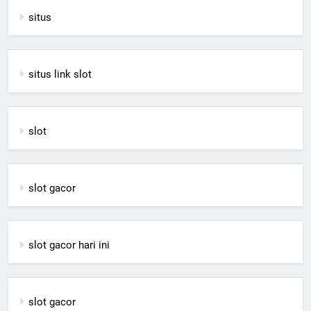
situs
situs link slot
slot
slot gacor
slot gacor hari ini
slot gacor