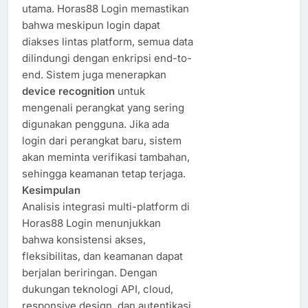
utama. Horas88 Login memastikan
bahwa meskipun login dapat
diakses lintas platform, semua data
dilindungi dengan enkripsi end-to-
end. Sistem juga menerapkan
device recognition
untuk
mengenali perangkat yang sering
digunakan pengguna. Jika ada
login dari perangkat baru, sistem
akan meminta verifikasi tambahan,
sehingga keamanan tetap terjaga.
Kesimpulan
Analisis integrasi multi-platform di
Horas88 Login menunjukkan
bahwa konsistensi akses,
fleksibilitas, dan keamanan dapat
berjalan beriringan. Dengan
dukungan teknologi API, cloud,
responsive design, dan autentikasi