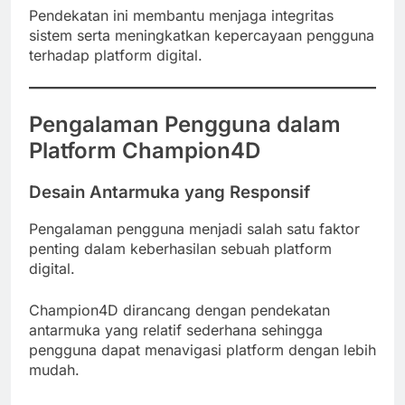
Pendekatan ini membantu menjaga integritas
sistem serta meningkatkan kepercayaan pengguna
terhadap platform digital.
Pengalaman Pengguna dalam
Platform Champion4D
Desain Antarmuka yang Responsif
Pengalaman pengguna menjadi salah satu faktor
penting dalam keberhasilan sebuah platform
digital.
Champion4D dirancang dengan pendekatan
antarmuka yang relatif sederhana sehingga
pengguna dapat menavigasi platform dengan lebih
mudah.