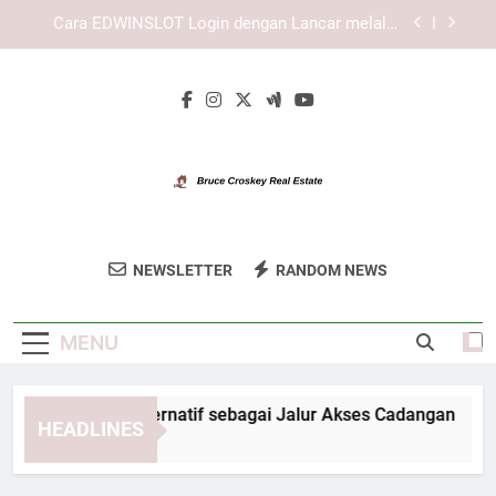
Skip
Login Edwinslot Terbaru dengan Akses yang
to
Lebih Nyaman dan Aman
content
Cara Mengakses Login Lebah4D Saat Koneksi
Lemot dengan Aman dan Efisien
TIARA4D Link Alternatif sebagai Jalur Akses
Cadangan
Cara EDWINSLOT Login dengan Lancar melalui
Perangkat Mobile dan Desktop
Login Edwinslot Terbaru dengan Akses yang
Lebih Nyaman dan Aman
Bruce Croskey
Temukan Properti Impian Anda Dengan
Cara Mengakses Login Lebah4D Saat Koneksi
NEWSLETTER
RANDOM NEWS
Real Estate
Lemot dengan Aman dan Efisien
Bruce Croskey Real Estate.
MENU
ARA4D Link Alternatif sebagai Jalur Akses Cadangan
Ca
HEADLINES
Weeks Ago
1 