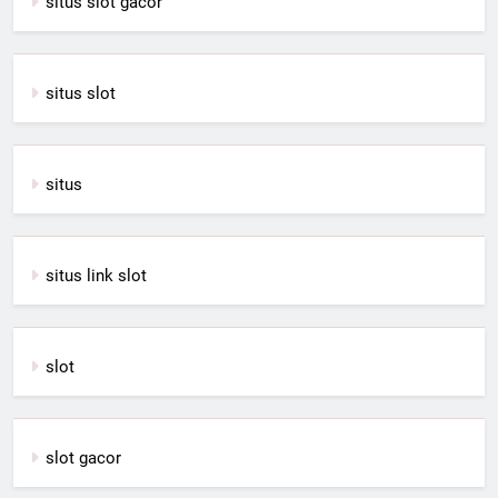
situs slot gacor
situs slot
situs
situs link slot
slot
slot gacor