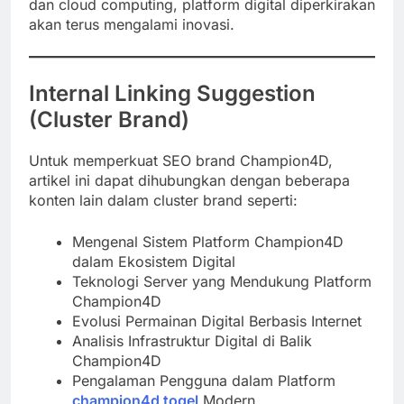
dan cloud computing, platform digital diperkirakan
akan terus mengalami inovasi.
Internal Linking Suggestion
(Cluster Brand)
Untuk memperkuat SEO brand Champion4D,
artikel ini dapat dihubungkan dengan beberapa
konten lain dalam cluster brand seperti:
Mengenal Sistem Platform Champion4D
dalam Ekosistem Digital
Teknologi Server yang Mendukung Platform
Champion4D
Evolusi Permainan Digital Berbasis Internet
Analisis Infrastruktur Digital di Balik
Champion4D
Pengalaman Pengguna dalam Platform
champion4d togel
Modern