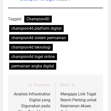
Tagged:
Champion4D
champion4d platform digital
champion4d sistem permainan
champion4d teknologi
champion4d togel online
permainan angka digital
Previous:
Next:
Post
navigation
Analisis Infrastruktur
Mengapa Link Togel
Digital yang
Resmi Penting untuk
Digunakan pada
Keamanan Akses