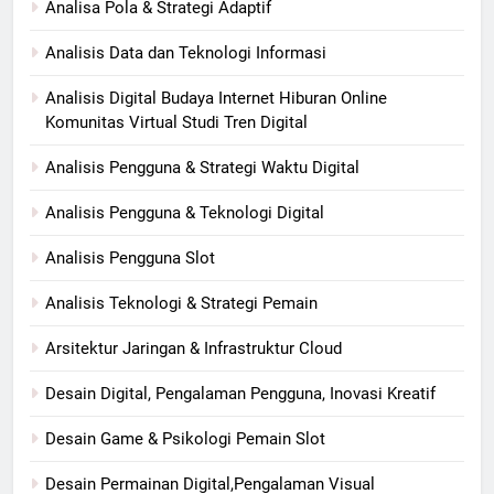
Analisa Pola & Strategi Adaptif
Analisis Data dan Teknologi Informasi
Analisis Digital Budaya Internet Hiburan Online
Komunitas Virtual Studi Tren Digital
Analisis Pengguna & Strategi Waktu Digital
Analisis Pengguna & Teknologi Digital
Analisis Pengguna Slot
Analisis Teknologi & Strategi Pemain
Arsitektur Jaringan & Infrastruktur Cloud
Desain Digital, Pengalaman Pengguna, Inovasi Kreatif
Desain Game & Psikologi Pemain Slot
Desain Permainan Digital,Pengalaman Visual