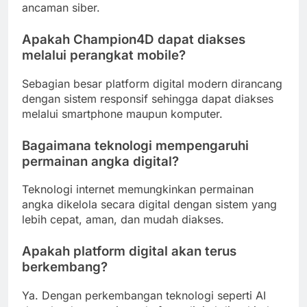
ancaman siber.
Apakah Champion4D dapat diakses
melalui perangkat mobile?
Sebagian besar platform digital modern dirancang
dengan sistem responsif sehingga dapat diakses
melalui smartphone maupun komputer.
Bagaimana teknologi mempengaruhi
permainan angka digital?
Teknologi internet memungkinkan permainan
angka dikelola secara digital dengan sistem yang
lebih cepat, aman, dan mudah diakses.
Apakah platform digital akan terus
berkembang?
Ya. Dengan perkembangan teknologi seperti AI