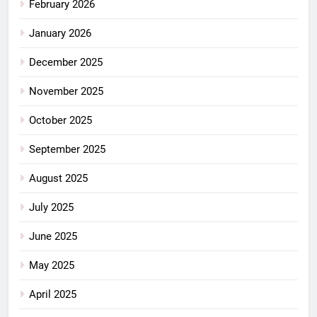
February 2026
January 2026
December 2025
November 2025
October 2025
September 2025
August 2025
July 2025
June 2025
May 2025
April 2025