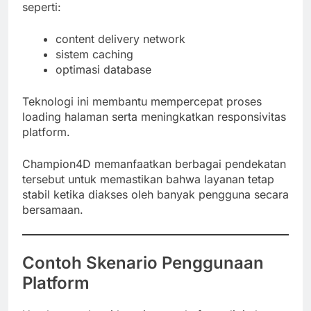
seperti:
content delivery network
sistem caching
optimasi database
Teknologi ini membantu mempercepat proses
loading halaman serta meningkatkan responsivitas
platform.
Champion4D memanfaatkan berbagai pendekatan
tersebut untuk memastikan bahwa layanan tetap
stabil ketika diakses oleh banyak pengguna secara
bersamaan.
Contoh Skenario Penggunaan
Platform