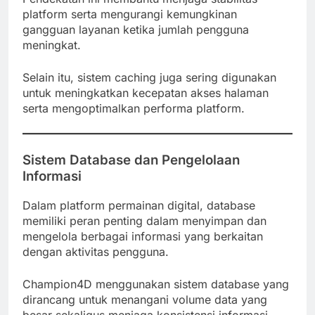
platform serta mengurangi kemungkinan
gangguan layanan ketika jumlah pengguna
meningkat.
Selain itu, sistem caching juga sering digunakan
untuk meningkatkan kecepatan akses halaman
serta mengoptimalkan performa platform.
Sistem Database dan Pengelolaan
Informasi
Dalam platform permainan digital, database
memiliki peran penting dalam menyimpan dan
mengelola berbagai informasi yang berkaitan
dengan aktivitas pengguna.
Champion4D menggunakan sistem database yang
dirancang untuk menangani volume data yang
besar sekaligus menjaga konsistensi informasi.