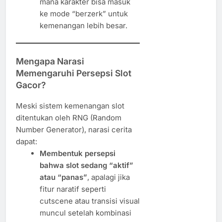
mana karakter bisa masuk
ke mode “berzerk” untuk
kemenangan lebih besar.
Mengapa Narasi
Memengaruhi Persepsi Slot
Gacor?
Meski sistem kemenangan slot
ditentukan oleh RNG (Random
Number Generator), narasi cerita
dapat:
Membentuk persepsi
bahwa slot sedang “aktif”
atau “panas”
, apalagi jika
fitur naratif seperti
cutscene atau transisi visual
muncul setelah kombinasi