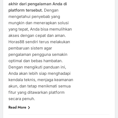
akhir dari pengalaman Anda di
platform tersebut.
Dengan
mengetahui penyebab yang
mungkin dan menerapkan solusi
yang tepat, Anda bisa memulihkan
akses dengan cepat dan aman.
Horas88 sendiri terus melakukan
pembaruan sistem agar
pengalaman pengguna semakin
optimal dan bebas hambatan.
Dengan mengikuti panduan ini,
Anda akan lebih siap menghadapi
kendala teknis, menjaga keamanan
akun, dan tetap menikmati semua
fitur yang ditawarkan platform
secara penuh.
Read More