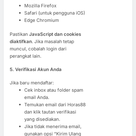
Mozilla Firefox
Safari (untuk pengguna iOS)
Edge Chromium
Pastikan
JavaScript dan cookies
diaktifkan
. Jika masalah tetap
muncul, cobalah login dari
perangkat lain.
5.
Verifikasi Akun Anda
Jika baru mendaftar:
Cek inbox atau folder spam
email Anda.
Temukan email dari Horas88
dan klik tautan verifikasi
yang disediakan.
Jika tidak menerima email,
gunakan opsi “Kirim Ulang