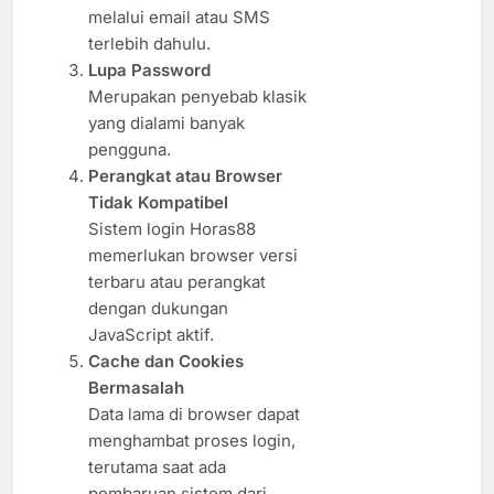
melalui email atau SMS
terlebih dahulu.
Lupa Password
Merupakan penyebab klasik
yang dialami banyak
pengguna.
Perangkat atau Browser
Tidak Kompatibel
Sistem login Horas88
memerlukan browser versi
terbaru atau perangkat
dengan dukungan
JavaScript aktif.
Cache dan Cookies
Bermasalah
Data lama di browser dapat
menghambat proses login,
terutama saat ada
pembaruan sistem dari