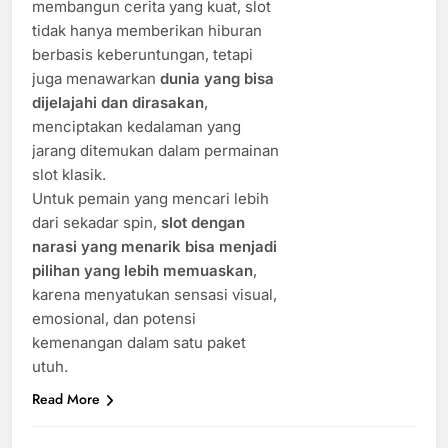
membangun cerita yang kuat, slot
tidak hanya memberikan hiburan
berbasis keberuntungan, tetapi
juga menawarkan
dunia yang bisa
dijelajahi dan dirasakan
,
menciptakan kedalaman yang
jarang ditemukan dalam permainan
slot klasik.
Untuk pemain yang mencari lebih
dari sekadar spin,
slot dengan
narasi yang menarik bisa menjadi
pilihan yang lebih memuaskan
,
karena menyatukan sensasi visual,
emosional, dan potensi
kemenangan dalam satu paket
utuh.
Read More