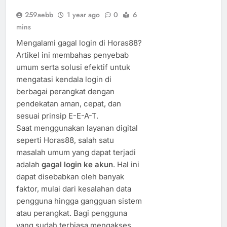
259aebb
1 year ago
0
6
mins
Mengalami gagal login di Horas88?
Artikel ini membahas penyebab
umum serta solusi efektif untuk
mengatasi kendala login di
berbagai perangkat dengan
pendekatan aman, cepat, dan
sesuai prinsip E-E-A-T.
Saat menggunakan layanan digital
seperti Horas88, salah satu
masalah umum yang dapat terjadi
adalah
gagal login ke akun
. Hal ini
dapat disebabkan oleh banyak
faktor, mulai dari kesalahan data
pengguna hingga gangguan sistem
atau perangkat. Bagi pengguna
yang sudah terbiasa mengakses