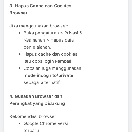
3.
Hapus Cache dan Cookies
Browser
Jika menggunakan browser:
Buka pengaturan > Privasi &
Keamanan > Hapus data
penjelajahan.
Hapus cache dan cookies
lalu coba login kembali.
Cobalah juga menggunakan
mode incognito/private
sebagai alternatif.
4.
Gunakan Browser dan
Perangkat yang Didukung
Rekomendasi browser:
Google Chrome versi
terbaru