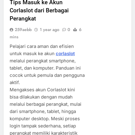
Tips Masuk ke Akun
Corlaslot dari Berbagai
Perangkat
259aebb
1 year ago
0
6
mins
Pelajari cara aman dan efisien
untuk masuk ke akun
corlaslot
melalui perangkat smartphone,
tablet, dan komputer. Panduan ini
cocok untuk pemula dan pengguna
aktif.
Mengakses akun Corlaslot kini
bisa dilakukan dengan mudah
melalui berbagai perangkat, mulai
dari smartphone, tablet, hingga
komputer desktop. Meski proses
login tampak sederhana, setiap
perangkat memiliki karakteristik