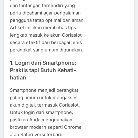
dan tantangan tersendiri yang
perlu dipahami agar pengalaman
pengguna tetap optimal dan aman.
Artikel ini akan membahas tips
lengkap masuk ke akun Corlaslot
secara efektif dari berbagai jenis
perangkat yang umum digunakan.
1. Login dari Smartphone:
Praktis tapi Butuh Kehati-
hatian
Smartphone menjadi perangkat
paling umum untuk mengakses
akun digital, termasuk Corlaslot.
Untuk login dari smartphone,
pastikan Anda menggunakan
browser modern seperti Chrome
atau Safari versi terbaru.