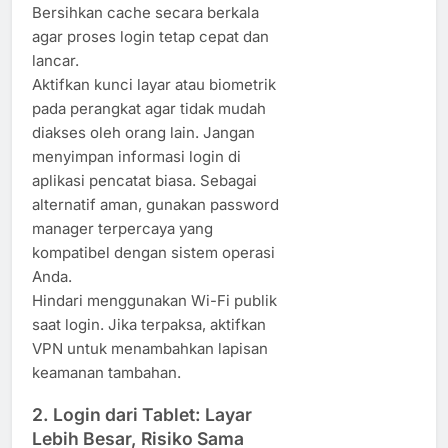
Bersihkan cache secara berkala
agar proses login tetap cepat dan
lancar.
Aktifkan kunci layar atau biometrik
pada perangkat agar tidak mudah
diakses oleh orang lain. Jangan
menyimpan informasi login di
aplikasi pencatat biasa. Sebagai
alternatif aman, gunakan password
manager terpercaya yang
kompatibel dengan sistem operasi
Anda.
Hindari menggunakan Wi-Fi publik
saat login. Jika terpaksa, aktifkan
VPN untuk menambahkan lapisan
keamanan tambahan.
2. Login dari Tablet: Layar
Lebih Besar, Risiko Sama