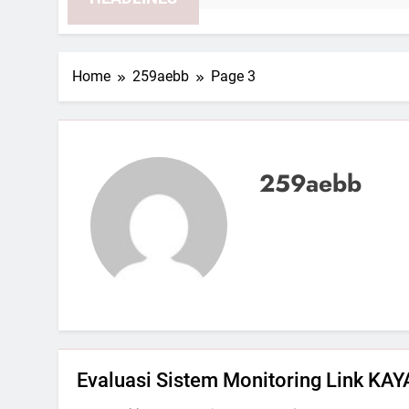
Home
259aebb
Page 3
259aebb
Evaluasi Sistem Monitoring Link KA