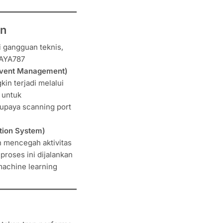
an
i gangguan teknis,
KAYA787
 Event Management)
in terjadi melalui
h untuk
 upaya scanning port
ntion System)
an mencegah aktivitas
roses ini dijalankan
machine learning