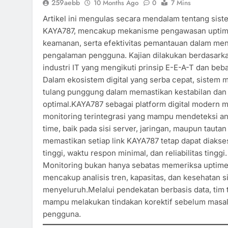
259aebb
10 Months Ago
0
7 Mins
Artikel ini mengulas secara mendalam tentang sist
KAYA787, mencakup mekanisme pengawasan uptime
keamanan, serta efektivitas pemantauan dalam menj
pengalaman pengguna. Kajian dilakukan berdasarkan
industri IT yang mengikuti prinsip E-E-A-T dan beb
Dalam ekosistem digital yang serba cepat, sistem 
tulang punggung dalam memastikan kestabilan dan k
optimal.KAYA787 sebagai platform digital modern 
monitoring terintegrasi yang mampu mendeteksi an
time, baik pada sisi server, jaringan, maupun tautan
memastikan setiap link KAYA787 tetap dapat diaks
tinggi, waktu respon minimal, dan reliabilitas tinggi.
Monitoring bukan hanya sebatas memeriksa uptime,
mencakup analisis tren, kapasitas, dan kesehatan 
menyeluruh.Melalui pendekatan berbasis data, tim
mampu melakukan tindakan korektif sebelum masa
pengguna.