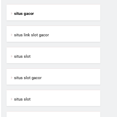
situs gacor
situs link slot gacor
situs slot
situs slot gacor
situs slot