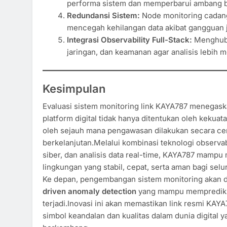
performa sistem dan memperbarui ambang ba
Redundansi Sistem:
Node monitoring cadang
mencegah kehilangan data akibat gangguan j
Integrasi Observability Full-Stack:
Menghubu
jaringan, dan keamanan agar analisis lebih 
Kesimpulan
Evaluasi sistem monitoring link KAYA787 menegas
platform digital tidak hanya ditentukan oleh kekuata
oleh sejauh mana pengawasan dilakukan secara ce
berkelanjutan.Melalui kombinasi teknologi observa
siber, dan analisis data real-time, KAYA787 mampu
lingkungan yang stabil, cepat, serta aman bagi sel
Ke depan, pengembangan sistem monitoring akan 
driven anomaly detection
yang mampu memprediks
terjadi.Inovasi ini akan memastikan link resmi KAY
simbol keandalan dan kualitas dalam dunia digital y