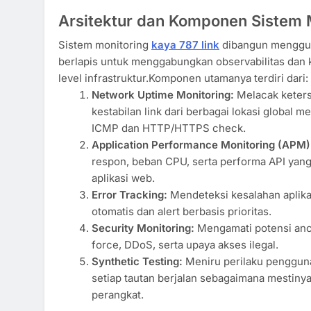
Arsitektur dan Komponen Sistem 
Sistem monitoring
kaya 787 link
dibangun menggun
berlapis untuk menggabungkan observabilitas dan
level infrastruktur.Komponen utamanya terdiri dari:
Network Uptime Monitoring:
Melacak keters
kestabilan link dari berbagai lokasi global 
ICMP dan HTTP/HTTPS check.
Application Performance Monitoring (APM)
respon, beban CPU, serta performa API yang
aplikasi web.
Error Tracking:
Mendeteksi kesalahan aplikas
otomatis dan alert berbasis prioritas.
Security Monitoring:
Mengamati potensi anc
force, DDoS, serta upaya akses ilegal.
Synthetic Testing:
Meniru perilaku penggun
setiap tautan berjalan sebagaimana mestinya
perangkat.