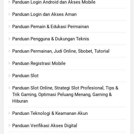
Panduan Login Android dan Akses Mobile
Panduan Login dan Akses Aman
Panduan Pemain & Edukasi Permainan
Panduan Pengguna & Dukungan Teknis
Panduan Permainan, Judi Online, Sbobet, Tutorial
Panduan Registrasi Mobile
Panduan Slot
Panduan Slot Online, Strategi Slot Profesional, Tips &
Trik Gaming, Optimasi Peluang Menang, Gaming &
Hiburan
Panduan Teknologi & Keamanan Akun
Panduan Verifikasi Akses Digital