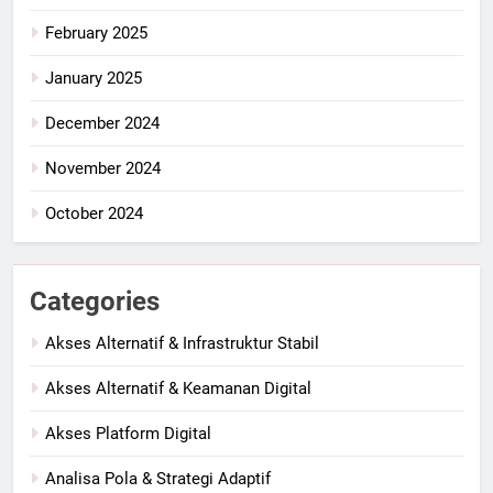
February 2025
January 2025
December 2024
November 2024
October 2024
Categories
Akses Alternatif & Infrastruktur Stabil
Akses Alternatif & Keamanan Digital
Akses Platform Digital
Analisa Pola & Strategi Adaptif