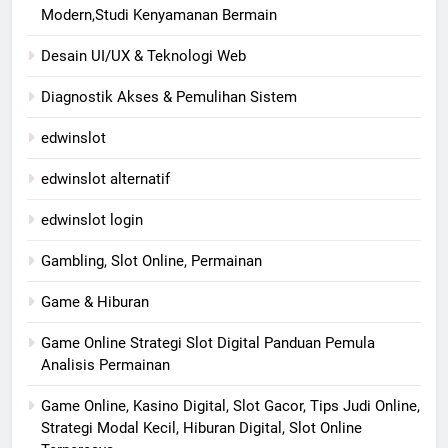
Modern,Studi Kenyamanan Bermain
Desain UI/UX & Teknologi Web
Diagnostik Akses & Pemulihan Sistem
edwinslot
edwinslot alternatif
edwinslot login
Gambling, Slot Online, Permainan
Game & Hiburan
Game Online Strategi Slot Digital Panduan Pemula
Analisis Permainan
Game Online, Kasino Digital, Slot Gacor, Tips Judi Online,
Strategi Modal Kecil, Hiburan Digital, Slot Online