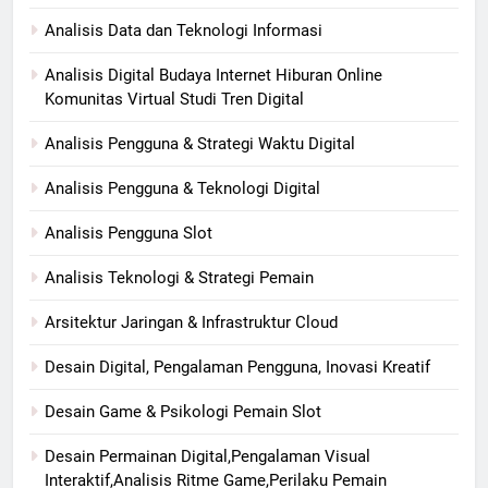
Analisis Data dan Teknologi Informasi
Analisis Digital Budaya Internet Hiburan Online
Komunitas Virtual Studi Tren Digital
Analisis Pengguna & Strategi Waktu Digital
Analisis Pengguna & Teknologi Digital
Analisis Pengguna Slot
Analisis Teknologi & Strategi Pemain
Arsitektur Jaringan & Infrastruktur Cloud
Desain Digital, Pengalaman Pengguna, Inovasi Kreatif
Desain Game & Psikologi Pemain Slot
Desain Permainan Digital,Pengalaman Visual
Interaktif,Analisis Ritme Game,Perilaku Pemain