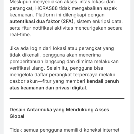
Meskipun menyediakan akses lintas lokasi dan
perangkat, HORAS88 tidak mengabaikan aspek
keamanan. Platform ini dilengkapi dengan
autentikasi dua faktor (2FA)
, sistem enkripsi data,
serta fitur notifikasi aktivitas mencurigakan secara
real-time.
Jika ada login dari lokasi atau perangkat yang
tidak dikenali, pengguna akan menerima
pemberitahuan langsung dan diminta melakukan
verifikasi ulang. Selain itu, pengguna bisa
mengelola daftar perangkat terpercaya melalui
dasbor akun—fitur yang memberi
kendali penuh
atas keamanan dan privasi digital
.
Desain Antarmuka yang Mendukung Akses
Global
Tidak semua pengguna memiliki koneksi internet