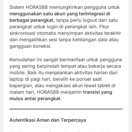
Sistem HORAS88 memungkinkan pengguna untuk
menggunakan satu akun yang terintegrasi di
berbagai perangkat
, tanpa perlu logout dari satu
perangkat untuk login di perangkat lain. Fitur
sinkronisasi otomatis menyimpan aktivitas terakhir
dan mengalihkan sesi tanpa kehilangan data atau
gangguan koneksi.
Kemudahan ini sangat bermanfaat untuk pengguna
yang sering berpindah tempat atau bekerja secara
mobile. Baik itu menjalankan aktivitas harian dari
laptop di pagi hari, beralih ke ponsel saat
bepergian, atau mengakses akun lewat tablet di
malam hari, HORAS88 menjamin
transisi yang
mulus antar perangkat
.
Autentikasi Aman dan Terpercaya