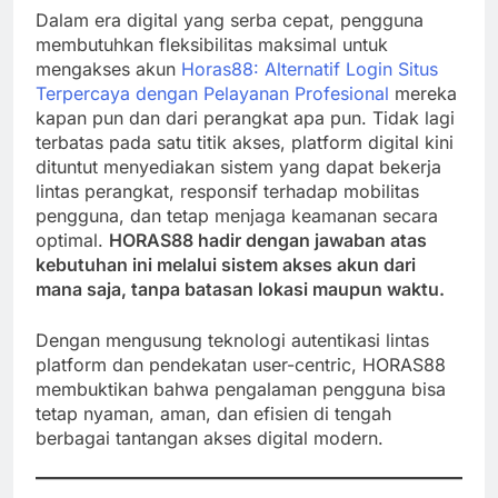
Dalam era digital yang serba cepat, pengguna
membutuhkan fleksibilitas maksimal untuk
mengakses akun
Horas88: Alternatif Login Situs
Terpercaya dengan Pelayanan Profesional
mereka
kapan pun dan dari perangkat apa pun. Tidak lagi
terbatas pada satu titik akses, platform digital kini
dituntut menyediakan sistem yang dapat bekerja
lintas perangkat, responsif terhadap mobilitas
pengguna, dan tetap menjaga keamanan secara
optimal.
HORAS88 hadir dengan jawaban atas
kebutuhan ini melalui sistem akses akun dari
mana saja, tanpa batasan lokasi maupun waktu.
Dengan mengusung teknologi autentikasi lintas
platform dan pendekatan user-centric, HORAS88
membuktikan bahwa pengalaman pengguna bisa
tetap nyaman, aman, dan efisien di tengah
berbagai tantangan akses digital modern.