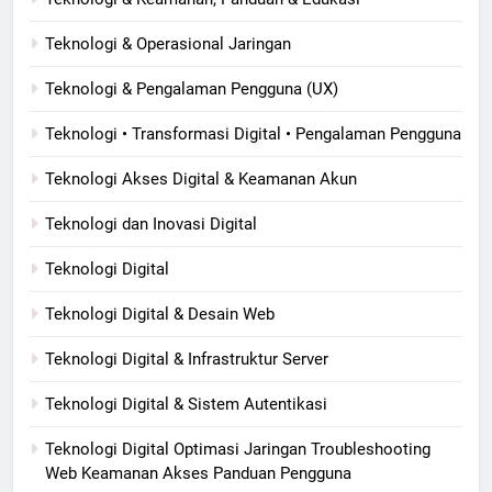
Teknologi & Operasional Jaringan
Teknologi & Pengalaman Pengguna (UX)
Teknologi • Transformasi Digital • Pengalaman Pengguna
Teknologi Akses Digital & Keamanan Akun
Teknologi dan Inovasi Digital
Teknologi Digital
Teknologi Digital & Desain Web
Teknologi Digital & Infrastruktur Server
Teknologi Digital & Sistem Autentikasi
Teknologi Digital Optimasi Jaringan Troubleshooting
Web Keamanan Akses Panduan Pengguna