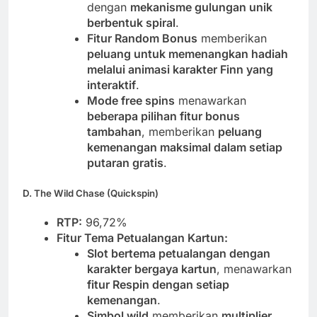
dengan
mekanisme gulungan unik
berbentuk spiral
.
Fitur Random Bonus
memberikan
peluang untuk memenangkan hadiah
melalui animasi karakter Finn yang
interaktif
.
Mode free spins
menawarkan
beberapa pilihan fitur bonus
tambahan
, memberikan
peluang
kemenangan maksimal dalam setiap
putaran gratis
.
D. The Wild Chase (Quickspin)
RTP:
96,72%
Fitur Tema Petualangan Kartun:
Slot bertema petualangan dengan
karakter bergaya kartun
, menawarkan
fitur Respin dengan setiap
kemenangan
.
Simbol wild
memberikan
multiplier