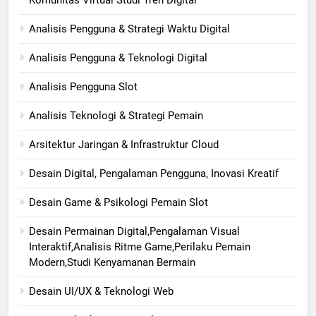
Komunitas Virtual Studi Tren Digital
Analisis Pengguna & Strategi Waktu Digital
Analisis Pengguna & Teknologi Digital
Analisis Pengguna Slot
Analisis Teknologi & Strategi Pemain
Arsitektur Jaringan & Infrastruktur Cloud
Desain Digital, Pengalaman Pengguna, Inovasi Kreatif
Desain Game & Psikologi Pemain Slot
Desain Permainan Digital,Pengalaman Visual
Interaktif,Analisis Ritme Game,Perilaku Pemain
Modern,Studi Kenyamanan Bermain
Desain UI/UX & Teknologi Web