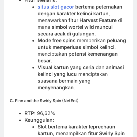
Fitur Menarik:
situs slot gacor
bertema peternakan
dengan karakter kelinci kartun
,
menawarkan
fitur Harvest Feature
di
mana
simbol wortel wild muncul
secara acak di gulungan
.
Mode free spins
memberikan
peluang
untuk memperluas simbol kelinci
,
menciptakan
potensi kemenangan
besar
.
Visual kartun yang ceria
dan
animasi
kelinci yang lucu
menciptakan
suasana bermain yang
menyenangkan
.
C. Finn and the Swirly Spin (NetEnt)
RTP:
96,62%
Keunggulan:
Slot bertema karakter leprechaun
kartun
, menampilkan
fitur Swirly Spin