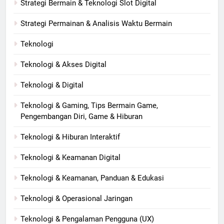
Strategi Bermain & Teknologi Slot Digital
Strategi Permainan & Analisis Waktu Bermain
Teknologi
Teknologi & Akses Digital
Teknologi & Digital
Teknologi & Gaming, Tips Bermain Game,
Pengembangan Diri, Game & Hiburan
Teknologi & Hiburan Interaktif
Teknologi & Keamanan Digital
Teknologi & Keamanan, Panduan & Edukasi
Teknologi & Operasional Jaringan
Teknologi & Pengalaman Pengguna (UX)