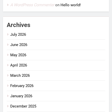
A WordPress Commenter
on
Hello world!
Archives
July 2026
June 2026
May 2026
April 2026
March 2026
February 2026
January 2026
December 2025