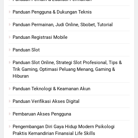
Panduan Pengguna & Dukungan Teknis
Panduan Permainan, Judi Online, Sbobet, Tutorial
Panduan Registrasi Mobile
Panduan Slot
Panduan Slot Online, Strategi Slot Profesional, Tips &
Trik Gaming, Optimasi Peluang Menang, Gaming &
Hiburan
Panduan Teknologi & Keamanan Akun
Panduan Verifikasi Akses Digital
Pembaruan Akses Pengguna
Pengembangan Diri Gaya Hidup Modern Psikologi
Praktis Kemandirian Finansial Life Skills