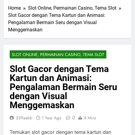
Home
Slot Online, Permainan Casino, Tema Slot
Slot Gacor dengan Tema Kartun dan Animasi:
Pengalaman Bermain Seru dengan Visual
Menggemaskan
SLOT ONLINE, PERMAINAN CASINO, TEMA SLOT
Slot Gacor dengan Tema
Kartun dan Animasi:
Pengalaman Bermain Seru
dengan Visual
Menggemaskan
0
259aebb
1 Year Ago
8 Mins
Temukan slot gacor dengan tema kartun dan