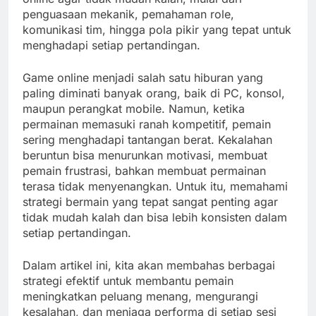
penguasaan mekanik, pemahaman role,
komunikasi tim, hingga pola pikir yang tepat untuk
menghadapi setiap pertandingan.
Game online menjadi salah satu hiburan yang
paling diminati banyak orang, baik di PC, konsol,
maupun perangkat mobile. Namun, ketika
permainan memasuki ranah kompetitif, pemain
sering menghadapi tantangan berat. Kekalahan
beruntun bisa menurunkan motivasi, membuat
pemain frustrasi, bahkan membuat permainan
terasa tidak menyenangkan. Untuk itu, memahami
strategi bermain yang tepat sangat penting agar
tidak mudah kalah dan bisa lebih konsisten dalam
setiap pertandingan.
Dalam artikel ini, kita akan membahas berbagai
strategi efektif untuk membantu pemain
meningkatkan peluang menang, mengurangi
kesalahan, dan menjaga performa di setiap sesi