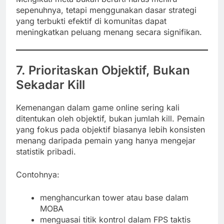
sepenuhnya, tetapi menggunakan dasar strategi
yang terbukti efektif di komunitas dapat
meningkatkan peluang menang secara signifikan.
7. Prioritaskan Objektif, Bukan
Sekadar Kill
Kemenangan dalam game online sering kali
ditentukan oleh objektif, bukan jumlah kill. Pemain
yang fokus pada objektif biasanya lebih konsisten
menang daripada pemain yang hanya mengejar
statistik pribadi.
Contohnya:
menghancurkan tower atau base dalam
MOBA
menguasai titik kontrol dalam FPS taktis