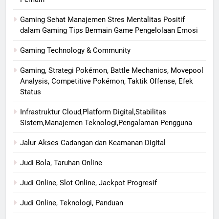
Gaming Sehat Manajemen Stres Mentalitas Positif
dalam Gaming Tips Bermain Game Pengelolaan Emosi
Gaming Technology & Community
Gaming, Strategi Pokémon, Battle Mechanics, Movepool
Analysis, Competitive Pokémon, Taktik Offense, Efek
Status
Infrastruktur Cloud,Platform Digital,Stabilitas
Sistem,Manajemen Teknologi,Pengalaman Pengguna
Jalur Akses Cadangan dan Keamanan Digital
Judi Bola, Taruhan Online
Judi Online, Slot Online, Jackpot Progresif
Judi Online, Teknologi, Panduan