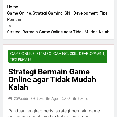
Home
Game Online, Strategi Gaming, Skill Development, Tips
Pemain
Strategi Bermain Game Online agar Tidak Mudah Kalah
GAME ONLINE, STRATEGI GAMING, SKILL DEVELOPMENT,
TIPS PEMAIN
Strategi Bermain Game
Online agar Tidak Mudah
Kalah
0
259aebb
9 Months Ago
7 Mins
Panduan lengkap berisi strategi bermain game
online agar tidak mudah kalah, mulai dari