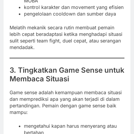
MOBA
kontrol karakter dan movement yang efisien
pengelolaan cooldown dan sumber daya
Melatih mekanik secara rutin membuat pemain
lebih cepat beradaptasi ketika menghadapi situasi
sulit seperti team fight, duel cepat, atau serangan
mendadak.
3. Tingkatkan Game Sense untuk
Membaca Situasi
Game sense adalah kemampuan membaca situasi
dan memprediksi apa yang akan terjadi di dalam
pertandingan. Pemain dengan game sense baik
mampu:
mengetahui kapan harus menyerang atau
bertahan