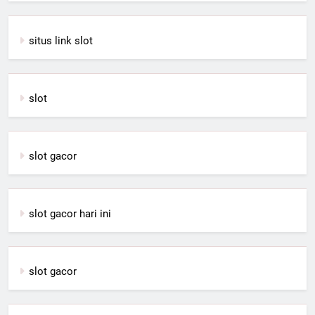
situs link slot
slot
slot gacor
slot gacor hari ini
slot gacor