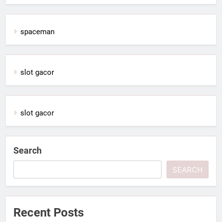
spaceman
slot gacor
slot gacor
Search
SEARCH
Recent Posts