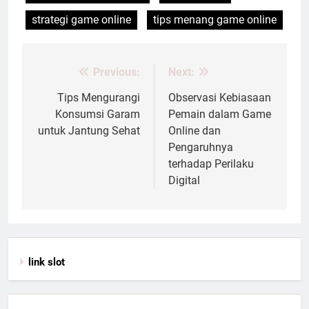
strategi game online
tips menang game online
Previous:
Next:
Post
navigation
Tips Mengurangi
Observasi Kebiasaan
Konsumsi Garam
Pemain dalam Game
untuk Jantung Sehat
Online dan
Pengaruhnya
terhadap Perilaku
Digital
link slot