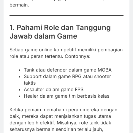
bermain.
1. Pahami Role dan Tanggung
Jawab dalam Game
Setiap game online kompetitif memiliki pembagian
role atau peran tertentu. Contohnya:
Tank atau defender dalam game MOBA
Support dalam game RPG atau shooter
taktis
Assaulter dalam game FPS
Healer dalam game tim berbasis kelas
Ketika pemain memahami peran mereka dengan
baik, mereka dapat menjalankan tugas utama
dengan lebih efektif. Misalnya, role tank tidak
seharusnya bermain sendirian terlalu jauh,