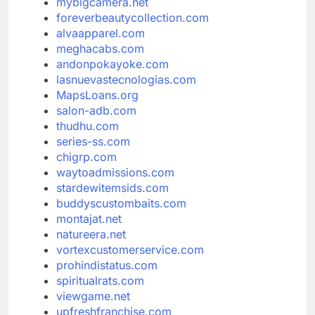
mybigcamera.net
foreverbeautycollection.com
alvaapparel.com
meghacabs.com
andonpokayoke.com
lasnuevastecnologias.com
MapsLoans.org
salon-adb.com
thudhu.com
series-ss.com
chigrp.com
waytoadmissions.com
stardewitemsids.com
buddyscustombaits.com
montajat.net
natureera.net
vortexcustomerservice.com
prohindistatus.com
spiritualrats.com
viewgame.net
upfreshfranchise.com