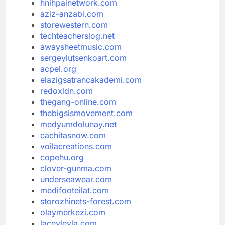
hnihpainetwork.com
aziz-anzabi.com
storewestern.com
techteacherslog.net
awaysheetmusic.com
sergeylutsenkoart.com
acpel.org
elazigsatrancakademi.com
redoxldn.com
thegang-online.com
thebigsismovement.com
medyumdolunay.net
cachitasnow.com
voilacreations.com
copehu.org
clover-gunma.com
underseawear.com
medifooteilat.com
storozhinets-forest.com
olaymerkezi.com
laceyleyla.com