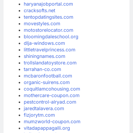
haryanajobportal.com
cracksofts.net
tentopdatingsites.com
movestyles.com
motostorelocator.com
bloomingdaleschool.org
dlja-windows.com
littletravelprincess.com
shiningnames.com
trollslandatoystore.com
tarrahan-co.com
mcbaronfootball.com
organic-suirens.com
coquitlamcohousing.com
mothercare-coupon.com
pestcontrol-alryad.com
jaredtalavera.com
fizjorytm.com
mumzworld-coupon.com
vitadapappagalli.org