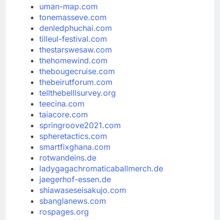
uman-map.com
tonemasseve.com
denledphuchai.com
tilleul-festival.com
thestarswesaw.com
thehomewind.com
thebougecruise.com
thebeirutforum.com
tellthebelllsurvey.org
teecina.com
taiacore.com
springroove2021.com
spheretactics.com
smartfixghana.com
rotwandeins.de
ladygagachromaticaballmerch.de
jaegerhof-essen.de
shiawaseseisakujo.com
sbanglanews.com
rospages.org