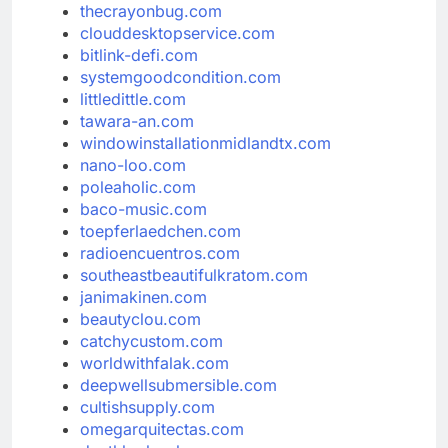
thecrayonbug.com
clouddesktopservice.com
bitlink-defi.com
systemgoodcondition.com
littledittle.com
tawara-an.com
windowinstallationmidlandtx.com
nano-loo.com
poleaholic.com
baco-music.com
toepferlaedchen.com
radioencuentros.com
southeastbeautifulkratom.com
janimakinen.com
beautyclou.com
catchycustom.com
worldwithfalak.com
deepwellsubmersible.com
cultishsupply.com
omegarquitectas.com