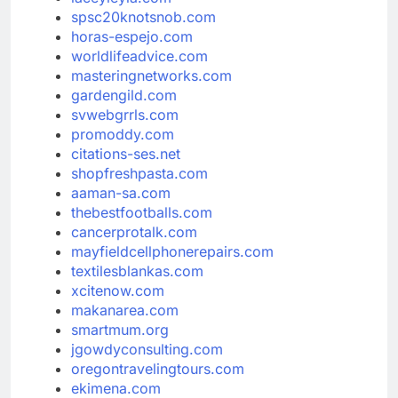
spsc20knotsnob.com
horas-espejo.com
worldlifeadvice.com
masteringnetworks.com
gardengild.com
svwebgrrls.com
promoddy.com
citations-ses.net
shopfreshpasta.com
aaman-sa.com
thebestfootballs.com
cancerprotalk.com
mayfieldcellphonerepairs.com
textilesblankas.com
xcitenow.com
makanarea.com
smartmum.org
jgowdyconsulting.com
oregontravelingtours.com
ekimena.com