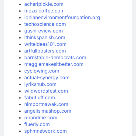
acharipickle.com
mezu-coffee.com
ionianenvironmentfoundation.org
techoscience.com
gushireview.com
ithinkspanish.com
writeideas101.com
artfullposters.com
barnstable-democrats.com
maggiemakesitbetter.com
cyclowing.com
actual-synergy.com
lyrikshub.com
wildwordsfest.com
fabufluff.com
nimportnawak.com
angelisimashop.com
oriandme.com
fluerly.com
sphmnetwork.com