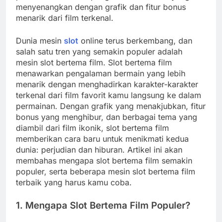
menyenangkan dengan grafik dan fitur bonus
menarik dari film terkenal.
Dunia mesin
slot
online terus berkembang, dan
salah satu tren yang semakin populer adalah
mesin slot bertema film. Slot bertema film
menawarkan pengalaman bermain yang lebih
menarik dengan menghadirkan karakter-karakter
terkenal dari film favorit kamu langsung ke dalam
permainan. Dengan grafik yang menakjubkan, fitur
bonus yang menghibur, dan berbagai tema yang
diambil dari film ikonik, slot bertema film
memberikan cara baru untuk menikmati kedua
dunia: perjudian dan hiburan. Artikel ini akan
membahas mengapa slot bertema film semakin
populer, serta beberapa mesin slot bertema film
terbaik yang harus kamu coba.
1.
Mengapa Slot Bertema Film Populer?