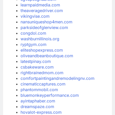
learnpaidmedia.com
theaveragedriver.com
vikingvise.com
nansuniqueshop4men.com
parksideofglenview.com
congdol.com
washburnillinois.org
ryptgym.com
eliteshopexpress.com
oliveandbeanboutique.com
latestpinay.com
csbakeware.com
rightbrainedmom.com
comfortpaintingandremodelingnv.com
cinematiccaptures.com
phantommobil.com
bluemonkeyperformance.com
ayintaphaber.com
dreamspaze.com
hovalot-express.com