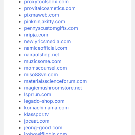
proxytoolsbox.com
provitalcosmetics.com
pixmaweb.com
pinkninjakitty.com
pennyscustomgifts.com
nripja.com
newlyricsmedia.com
namiceofficial.com
nairaolshop.net
muzicsome.com
momscounsel.com
miso88vn.com
materialsscienceforum.com
magicmushroomstore.net
lsprrun.com
legado-shop.com
komachimama.com
klasspor.tv
jpcaat.com
jeong-good.com
irobowifilogin.com