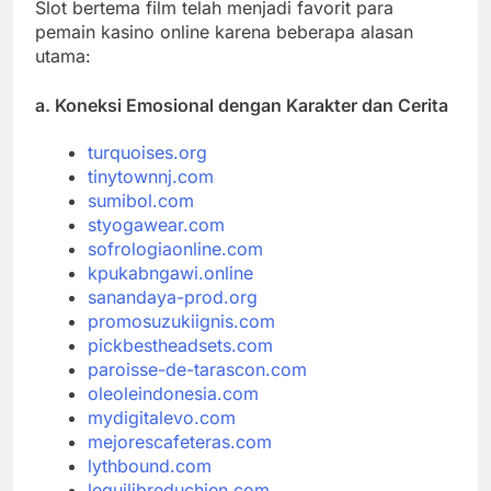
Slot bertema film telah menjadi favorit para
pemain kasino online karena beberapa alasan
utama:
a.
Koneksi Emosional dengan Karakter dan Cerita
turquoises.org
tinytownnj.com
sumibol.com
styogawear.com
sofrologiaonline.com
kpukabngawi.online
sanandaya-prod.org
promosuzukiignis.com
pickbestheadsets.com
paroisse-de-tarascon.com
oleoleindonesia.com
mydigitalevo.com
mejorescafeteras.com
lythbound.com
lequilibreduchien.com