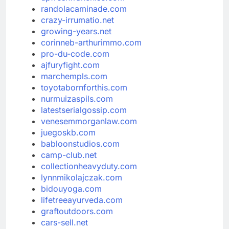
randolacaminade.com
crazy-irrumatio.net
growing-years.net
corinneb-arthurimmo.com
pro-du-code.com
ajfuryfight.com
marchempls.com
toyotabornforthis.com
nurmuizaspils.com
latestserialgossip.com
venesemmorganlaw.com
juegoskb.com
babloonstudios.com
camp-club.net
collectionheavyduty.com
lynnmikolajczak.com
bidouyoga.com
lifetreeayurveda.com
graftoutdoors.com
cars-sell.net