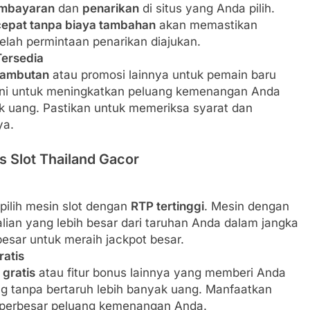
mbayaran
dan
penarikan
di situs yang Anda pilih.
epat tanpa biaya tambahan
akan memastikan
lah permintaan penarikan diajukan.
ersedia
sambutan
atau promosi lainnya untuk pemain baru
 ini untuk meningkatkan peluang kemenangan Anda
k uang. Pastikan untuk memeriksa syarat dan
ya.
s Slot Thailand Gacor
ilih mesin slot dengan
RTP tertinggi
. Mesin dengan
ian yang lebih besar dari taruhan Anda dalam jangka
esar untuk meraih jackpot besar.
ratis
 gratis
atau fitur bonus lainnya yang memberi Anda
 tanpa bertaruh lebih banyak uang. Manfaatkan
mperbesar peluang kemenangan Anda.