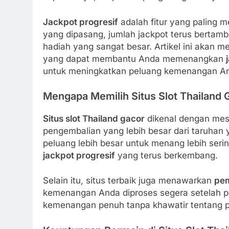
Jackpot progresif
adalah fitur yang paling m
yang dipasang, jumlah jackpot terus berta
hadiah yang sangat besar. Artikel ini akan
yang dapat membantu Anda memenangkan
untuk meningkatkan peluang kemenangan A
Mengapa Memilih Situs Slot Thailand
Situs slot Thailand gacor
dikenal dengan mesi
pengembalian yang lebih besar dari taruha
peluang lebih besar untuk menang lebih ser
jackpot progresif
yang terus berkembang.
Selain itu, situs terbaik juga menawarkan
pem
kemenangan Anda diproses segera setelah pe
kemenangan penuh tanpa khawatir tentang p