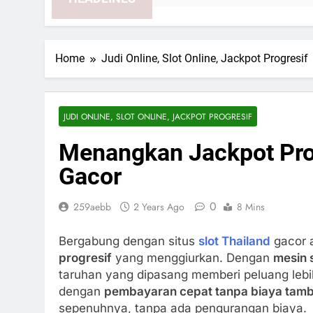
Home
Judi Online, Slot Online, Jackpot Progresif
JUDI ONLINE, SLOT ONLINE, JACKPOT PROGRESIF
Menangkan Jackpot Progr
Gacor
0
259aebb
2 Years Ago
8 Mins
Bergabung dengan situs
slot Thailand
gacor a
progresif
yang menggiurkan. Dengan
mesin 
taruhan yang dipasang memberi peluang leb
dengan
pembayaran cepat tanpa biaya tam
sepenuhnya, tanpa ada pengurangan biaya.