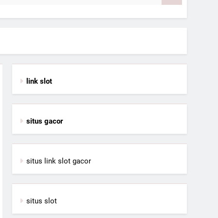
link slot
situs gacor
situs link slot gacor
situs slot