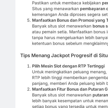
Pastikan untuk membaca kebijakan
pe
Situs yang menawarkan
pembayaran c
kemenangan Anda diproses segera sete
Manfaatkan Bonus dan Promosi yang T
Banyak situs slot menawarkan
bonus 
atau pemain setia. Manfaatkan bonus
tanpa harus mengeluarkan lebih banya
ketentuan bonus sebelum mengklaimn
Tips Menang Jackpot Progresif di Situ
Pilih Mesin Slot dengan RTP Tertinggi
Untuk meningkatkan peluang menang, p
RTP lebih tinggi memberikan pengembal
panjang, memberi Anda peluang lebih b
Manfaatkan Fitur Bonus dan Putaran G
Banyak situs slot menawarkan
putaran
lebih banyak kesempatan untuk menang
setiap bonus yang tersedia untuk me