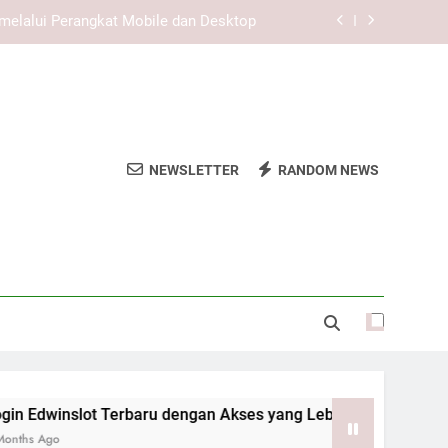
elalui Perangkat Mobile dan Desktop
an Akses yang Lebih Nyaman dan Aman
neksi Lemot dengan Aman dan Efisien
ternatif sebagai Jalur Akses Cadangan
NEWSLETTER
RANDOM NEWS
elalui Perangkat Mobile dan Desktop
an Akses yang Lebih Nyaman dan Aman
e
neksi Lemot dengan Aman dan Efisien
ot Terbaru dengan Akses yang Lebih Nyaman dan Aman