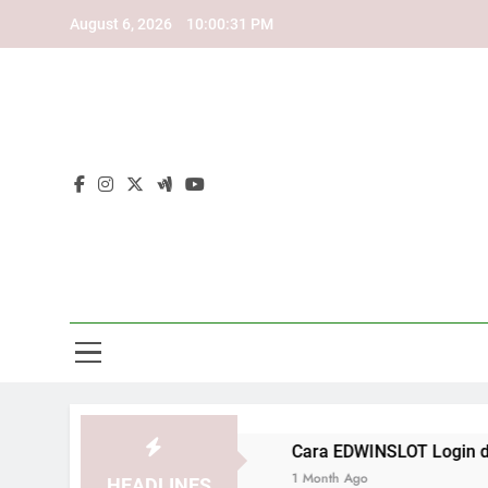
Skip
August 6, 2026
10:00:32 PM
to
content
Bru
Temukan P
ur Akses Cadangan
Cara EDWINSLOT Login dengan Lancar
1 Month Ago
HEADLINES