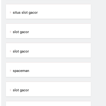
situs slot gacor
slot gacor
slot gacor
spaceman
slot gacor