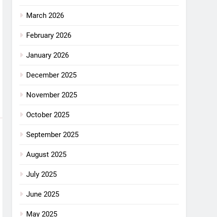
March 2026
February 2026
January 2026
December 2025
November 2025
October 2025
September 2025
August 2025
July 2025
June 2025
May 2025