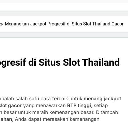
Menangkan Jackpot Progresif di Situs Slot Thailand Gacor
esif di Situs Slot Thailand
dalah salah satu cara terbaik untuk
menang jackpot
slot gacor
yang menawarkan
RTP tinggi
, setiap
ih besar untuk meraih kemenangan besar. Ditambah
bahan
, Anda dapat merasakan kemenangan