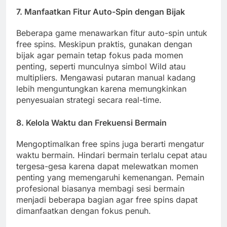
7. Manfaatkan Fitur Auto-Spin dengan Bijak
Beberapa game menawarkan fitur auto-spin untuk
free spins. Meskipun praktis, gunakan dengan
bijak agar pemain tetap fokus pada momen
penting, seperti munculnya simbol Wild atau
multipliers. Mengawasi putaran manual kadang
lebih menguntungkan karena memungkinkan
penyesuaian strategi secara real-time.
8. Kelola Waktu dan Frekuensi Bermain
Mengoptimalkan free spins juga berarti mengatur
waktu bermain. Hindari bermain terlalu cepat atau
tergesa-gesa karena dapat melewatkan momen
penting yang memengaruhi kemenangan. Pemain
profesional biasanya membagi sesi bermain
menjadi beberapa bagian agar free spins dapat
dimanfaatkan dengan fokus penuh.