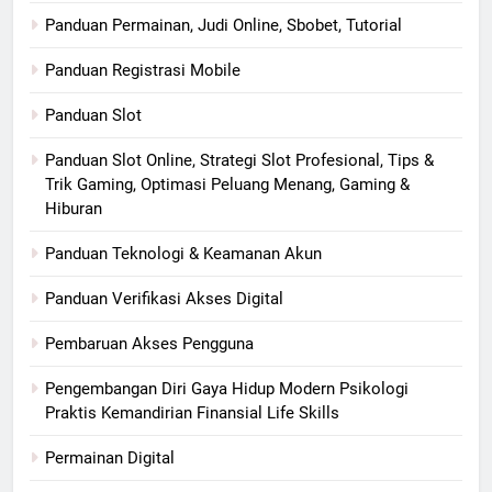
Panduan Permainan, Judi Online, Sbobet, Tutorial
Panduan Registrasi Mobile
Panduan Slot
Panduan Slot Online, Strategi Slot Profesional, Tips &
Trik Gaming, Optimasi Peluang Menang, Gaming &
Hiburan
Panduan Teknologi & Keamanan Akun
Panduan Verifikasi Akses Digital
Pembaruan Akses Pengguna
Pengembangan Diri Gaya Hidup Modern Psikologi
Praktis Kemandirian Finansial Life Skills
Permainan Digital