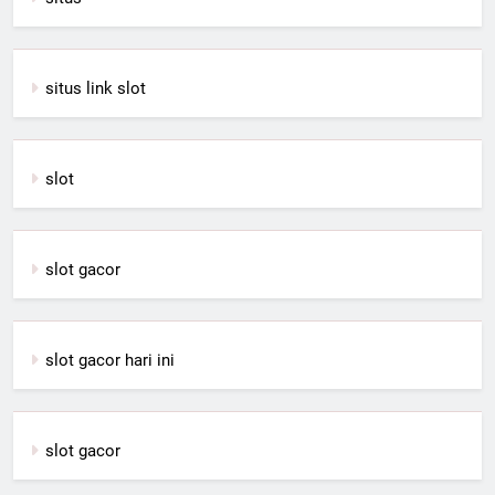
situs link slot
slot
slot gacor
slot gacor hari ini
slot gacor