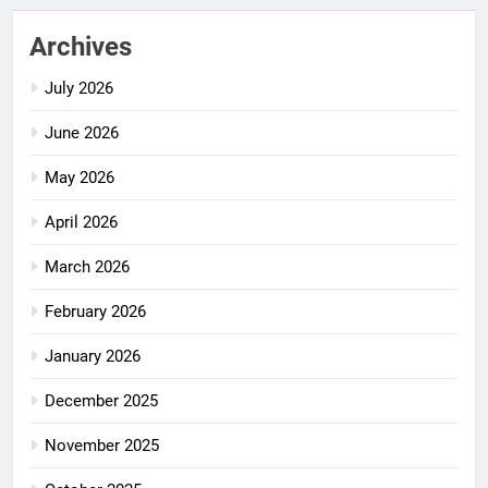
Archives
July 2026
June 2026
May 2026
April 2026
March 2026
February 2026
January 2026
December 2025
November 2025