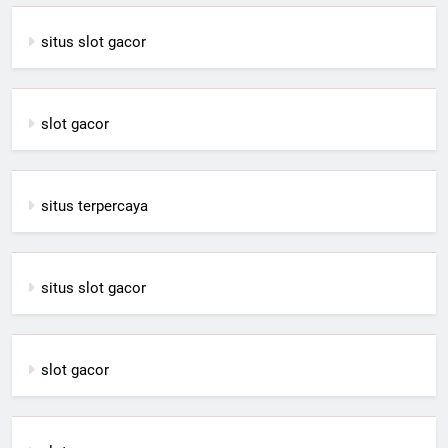
situs slot gacor
slot gacor
situs terpercaya
situs slot gacor
slot gacor