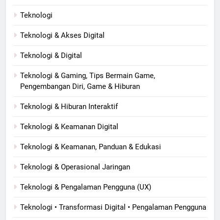
Teknologi
Teknologi & Akses Digital
Teknologi & Digital
Teknologi & Gaming, Tips Bermain Game,
Pengembangan Diri, Game & Hiburan
Teknologi & Hiburan Interaktif
Teknologi & Keamanan Digital
Teknologi & Keamanan, Panduan & Edukasi
Teknologi & Operasional Jaringan
Teknologi & Pengalaman Pengguna (UX)
Teknologi • Transformasi Digital • Pengalaman Pengguna