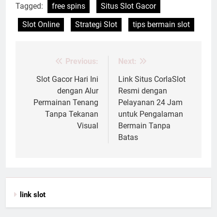
Tagged:
free spins
Situs Slot Gacor
Slot Online
Strategi Slot
tips bermain slot
Previous:
Next:
Post
navigation
Slot Gacor Hari Ini
Link Situs CorlaSlot
dengan Alur
Resmi dengan
Permainan Tenang
Pelayanan 24 Jam
Tanpa Tekanan
untuk Pengalaman
Visual
Bermain Tanpa
Batas
link slot