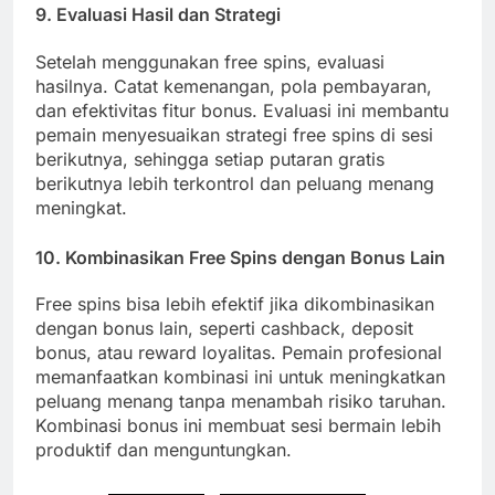
9. Evaluasi Hasil dan Strategi
Setelah menggunakan free spins, evaluasi
hasilnya. Catat kemenangan, pola pembayaran,
dan efektivitas fitur bonus. Evaluasi ini membantu
pemain menyesuaikan strategi free spins di sesi
berikutnya, sehingga setiap putaran gratis
berikutnya lebih terkontrol dan peluang menang
meningkat.
10. Kombinasikan Free Spins dengan Bonus Lain
Free spins bisa lebih efektif jika dikombinasikan
dengan bonus lain, seperti cashback, deposit
bonus, atau reward loyalitas. Pemain profesional
memanfaatkan kombinasi ini untuk meningkatkan
peluang menang tanpa menambah risiko taruhan.
Kombinasi bonus ini membuat sesi bermain lebih
produktif dan menguntungkan.