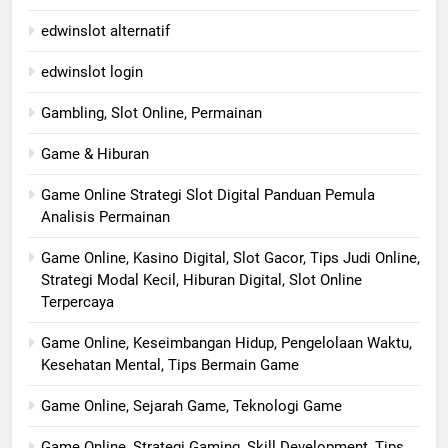
edwinslot alternatif
edwinslot login
Gambling, Slot Online, Permainan
Game & Hiburan
Game Online Strategi Slot Digital Panduan Pemula
Analisis Permainan
Game Online, Kasino Digital, Slot Gacor, Tips Judi Online,
Strategi Modal Kecil, Hiburan Digital, Slot Online
Terpercaya
Game Online, Keseimbangan Hidup, Pengelolaan Waktu,
Kesehatan Mental, Tips Bermain Game
Game Online, Sejarah Game, Teknologi Game
Game Online, Strategi Gaming, Skill Development, Tips